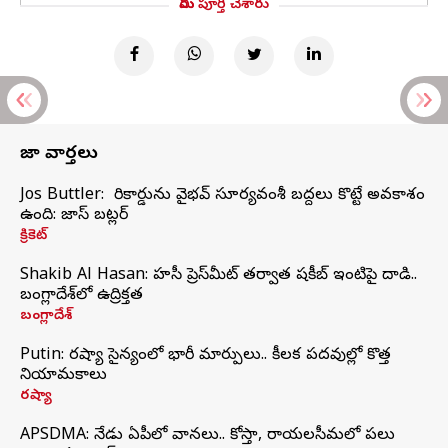
మీరు పూర్తి చేశారు
తాజా వార్తలు
Jos Buttler: నా రికార్డును వైభవ్ సూర్యవంశీ బద్దలు కొట్టే అవకాశం
ఉంది: జాస్ బట్లర్
క్రికెట్
Shakib Al Hasan: హసీనా ప్రెస్‌మీట్‌ తర్వాత షకీబ్‌ ఇంటిపై దాడి..
బంగ్లాదేశ్‌లో ఉద్రిక్తత
బంగ్లాదేశ్
Putin: రష్యా సైన్యంలో భారీ మార్పులు.. కీలక పదవుల్లో కొత్త
నియామకాలు
రష్యా
APSDMA: నేడు ఏపీలో వానలు.. కోస్తా, రాయలసీమలో పలు