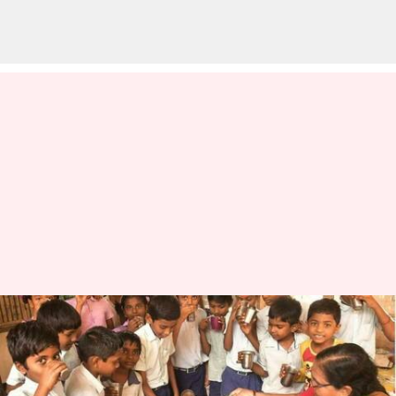
తెలంగాణ: సర్కారు పాఠశాలల్లో
రాగి‌జావ పంపిణీని ప్రారంభించిన
ప్రభుత్వం