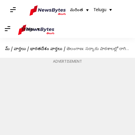
మరింత
Telugu
Telugu
హోమ్
/
వార్తలు
/
భారతదేశం వార్తలు
/
తెలంగాణ: సర్కారు పాఠశాలల్లో రాగి‌జావ పంపిణీని ప్రారంభించిన ప్రభుత్వం
ADVERTISEMENT