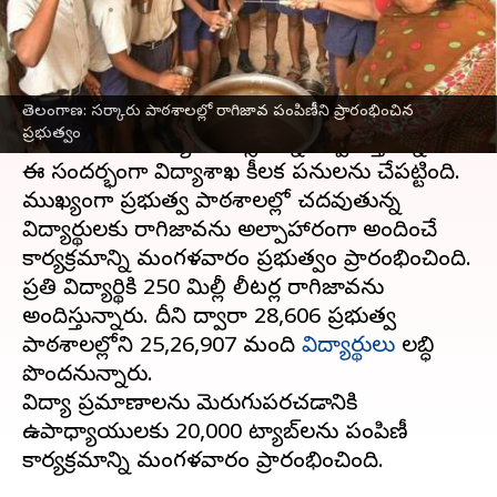
వ్రాసిన వారు
Jun 20, 2023
02:02 pm
Stalin
ఈ వార్తాకథనం ఏంటి
తెలంగాణ: సర్కారు పాఠశాలల్లో రాగి‌జావ పంపిణీని ప్రారంభించిన
తెలంగాణ
ఆవిర్భావ దశాబ్ది ఉత్సవాల్లో భాగంగా
ప్రభుత్వం
మంగళవారం విద్యా దినోత్సవాన్ని నిర్వహిస్తున్నారు.
ఈ సందర్భంగా విద్యాశాఖ కీలక పనులను చేపట్టింది.
ముఖ్యంగా ప్రభుత్వ పాఠశాలల్లో చదవుతున్న
విద్యార్థులకు రాగిజావను అల్పాహారంగా అందించే
కార్యక్రమాన్ని మంగళవారం ప్రభుత్వం ప్రారంభించింది.
ప్రతి విద్యార్థికి 250 మిల్లీ లీటర్ల రాగిజావను
అందిస్తున్నారు. దీని ద్వారా 28,606 ప్రభుత్వ
పాఠశాలల్లోని 25,26,907 మంది
విద్యార్థులు
లబ్ధి
పొందనున్నారు.
విద్యా ప్రమాణాలను మెరుగుపరచడానికి
ఉపాధ్యాయులకు 20,000 ట్యాబ్‌లను పంపిణీ