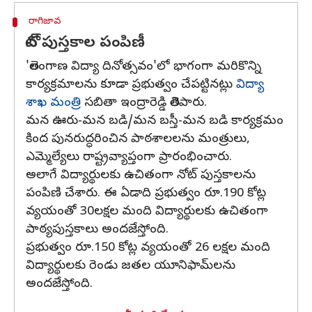
రాగిజావ
నోట్ పుస్తకాల పంపిణీ
'తెలంగాణ విద్యా దినోత్సవం'లో భాగంగా మరికొన్ని
కార్యక్రమాలను కూడా ప్రభుత్వం చేపట్టినట్లు
విద్యా
శాఖ మంత్రి
సబితా ఇంద్రారెడ్డి తెలిపారు.
మన ఊరు-మన బడి/మన బస్తీ-మన బడి కార్యక్రమం
కింద పునరుద్ధరించిన పాఠశాలలను మంత్రులు,
ఎమ్మెల్యేలు రాష్ట్రవ్యాప్తంగా ప్రారంభించారు.
అలాగే విద్యార్థులకు ఉచితంగా నోట్ పుస్తకాలను
పంపిణి చేశారు. ఈ ఏడాది ప్రభుత్వం రూ.190 కోట్ల
వ్యయంతో 30లక్షల మంది విద్యార్థులకు ఉచితంగా
పాఠ్యపుస్తకాలు అందజేస్తోంది.
ప్రభుత్వం రూ.150 కోట్ల వ్యయంతో 26 లక్షల మంది
విద్యార్థులకు రెండు జతల యూనిఫామ్‌లను
అందజేస్తోంది.