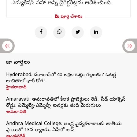
ఎడ్యుకేషన్‌ సహా అన్ని డైరెక్టరేట్లను ఆదేశించింది.
మీరు పూర్తి చేశారు
తాజా వార్తలు
Hyderabad: హైదరాబాద్‌లో 40 లక్షల ఓట్లు గల్లంతు? ఓటర్ల
జాబితాలో భారీ కోత!
హైదరాబాద్
Amaravati: అమరావతిలో కీలక ప్రాజెక్టులు రెడీ.. సీడ్‌ యాక్సెస్‌
రోడ్డు, ఎమ్మెల్యే-ఎమ్మెల్సీ టవర్లకు తుది మెరుగులు
అమరావతి
Andhra Medical College: ఆంధ్ర వైద్యకళాశాలకు జాతీయ
స్థాయిలో 13వ ర్యాంకు.. ఏపీలో టాప్
ఆంధ్రప్రదేశ్