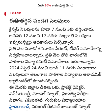
మీరు
50%
శాతం పూర్తి చేశారు
Details
ఈసారి తగ్గిన పండగ సెలవులు
క్రిస్మస్‌ సెలవులను కూడా 7 నుంచి 5కు తగ్గించారు.
జనవరి 12 నుంచి 17 వరకు సంక్రాంతి సెలవులు
ఇవ్వనున్నట్లు అధికారులు పేర్కొన్నారు.
ప్రతి నెల మూడో శనివారం పేరెంట్‌, టీచర్‌ సమావేశాన్ని
నిర్వహించాలన్నారు. ప్రతి నెల తొలి వారంలోనే
పాఠశాల విద్యా కమిటీ సమావేశాలు జరగాలన్నారు.
2024 ఏప్రిల్ 24 నుంచి జూన్ 11 వరకు ఎండాకాలం
సెలవులుగా తెలంగాణ పాఠశాల విద్యాశాఖ అకాడమిక్‌
క్యాలెండర్‌లో పొందుపర్చింది.
ఈ మేరకు జిల్లాల డీఈఓలకు, ప్రాజెక్ట్‌ డైరెక్టర్‌,
ఎస్‌సీఈఆర్టీ, మోడల్‌ స్కూల్ , ప్రభుత్వ పరీక్షల
విభాగం, ఎస్‌ఐఈటీ, గురుకుల విద్యాలయాల,
హైదరాబాద్‌
, వరంగల్‌ రీజినల్‌ జాయింట్‌ స్కూల్‌