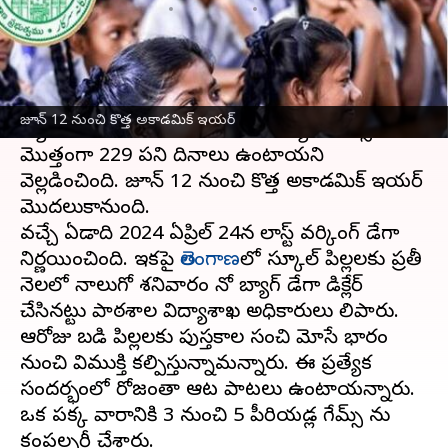
వ్రాసిన వారు
Jun 07, 2023
12:36 pm
TEJAVYAS BESTHA
ఈ వార్తాకథనం ఏంటి
తెలంగాణ పాఠశాల విద్యాశాఖ 2023-24 అకాడమిక్
జూన్ 12 నుంచి కొత్త అకాడమిక్ ఇయర్
క్యాలెండర్‌ను రిలీజ్ చేసింది. ఈ విద్యాసంవత్సరంలో
మొత్తంగా 229 పని దినాలు ఉంటాయని
వెల్లడించింది. జూన్ 12 నుంచి కొత్త అకాడమిక్ ఇయర్
మొదలుకానుంది.
వచ్చే ఏడాది 2024 ఏప్రిల్ 24న లాస్ట్ వర్కింగ్ డేగా
నిర్ణయించింది. ఇకపై
తెలంగాణ
లో స్కూల్‌ పిల్లలకు ప్రతీ
నెలలో నాలుగో శనివారం నో బ్యాగ్‌ డేగా డిక్లేర్
చేసినట్టు పాఠశాల విద్యాశాఖ అధికారులు తెలిపారు.
ఆరోజు బడి పిల్లలకు పుస్తకాల సంచి మోసే భారం
నుంచి విముక్తి కల్పిస్తున్నామన్నారు. ఈ ప్రత్యేక
సందర్భంలో రోజంతా ఆట పాటలు ఉంటాయన్నారు.
ఒక పక్క వారానికి 3 నుంచి 5 పీరియడ్ల గేమ్స్ ను