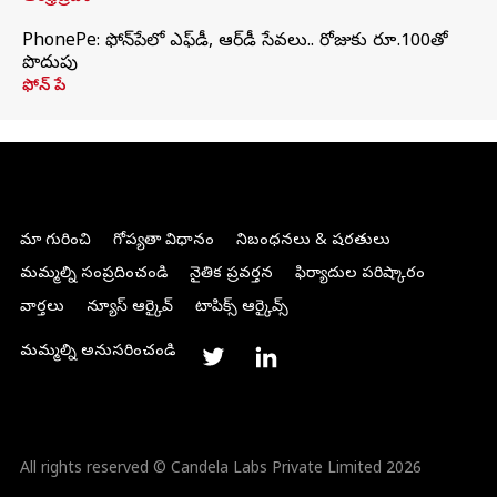
PhonePe: ఫోన్‌పేలో ఎఫ్‌డీ, ఆర్‌డీ సేవలు.. రోజుకు రూ.100తో
పొదుపు
ఫోన్‌ పే
మా గురించి
గోప్యతా విధానం
నిబంధనలు & షరతులు
మమ్మల్ని సంప్రదించండి
నైతిక ప్రవర్తన
ఫిర్యాదుల పరిష్కారం
వార్తలు
న్యూస్ ఆర్కైవ్
టాపిక్స్ ఆర్కైవ్స్
మమ్మల్ని అనుసరించండి
All rights reserved © Candela Labs Private Limited 2026