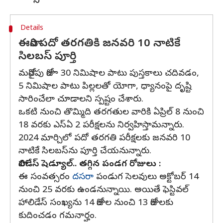
Details
ఈసారి పదో తరగతికి జనవరి 10 నాటికే
సిలబస్‌ పూర్తి
మరోవైపు రోజూ 30 నిమిషాల పాటు పుస్తకాలు చదివడం,
5 నిమిషాల పాటు పిల్లలతో యోగా, ధ్యానంపై దృష్టి
సారించేలా చూడాలని స్పష్టం చేశారు.
ఒకటి నుంచి తొమ్మిది తరగతుల వారికి ఏప్రిల్ 8 నుంచి
18 వరకు ఎస్ఏ 2 పరీక్షలను నిర్వహిస్తామన్నారు.
2024 మార్చిలో పదో తరగతి పరీక్షలకు జనవరి 10
నాటికే సిలబస్‌ను పూర్తి చేయనున్నారు.
హాలిడేస్ షెడ్యూల్.. తగ్గిన పండగ రోజులు :
ఈ సంవత్సరం
దసరా
పండుగ సెలవులు అక్టోబర్ 14
నుంచి 25 వరకు ఉండనున్నాయి. అయితే ఫెస్టివల్
హాలిడేస్ సంఖ్యను 14 రోజుల నుంచి 13 రోజులకు
కుదించడం గమనార్హం.