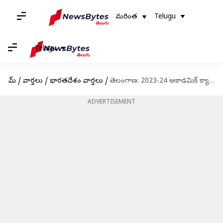
మరింత
Telugu
Telugu
హోమ్
/
వార్తలు
/
భారతదేశం వార్తలు
/
తెలంగాణ: 2023-24 అకాడమిక్ క్యాలెండర్‌ రిలీజ్.. జూన్ 12 నుంచి కొత్త అకాడమిక్ ఇయర్
ADVERTISEMENT