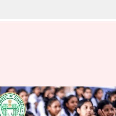
తెలంగాణ: 2023-24 అకాడమిక్
క్యాలెండర్‌ రిలీజ్.. జూన్ 12 నుంచి
కొత్త అకాడమిక్ ఇయర్