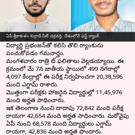
ఈ వార్తాకథనం ఏంటి
నీట్‌ అండర్ గ్రాడ్యూయేట్ పరీక్షలో
ఆంధ్రప్రదేశ్
లోని
శ్రీకాకుళానికి చెందిన బోర వరుణ్‌ చక్రవర్తి ఫస్ట్
ఏపీ శ్రీకాకుళం కుర్రాడే నీట్‌ చక్రవర్తి.. దేశంలోనే ఫస్ట్ ర్యాంక్
ర్యాంకును కైవసం చేసుకున్నాడు.ఈ మేరకు తమిళ
విద్యార్థి ప్రభంజన్‌తో కలిసి తొలి ర్యాంకును
పంచుకోవడం గమనార్హం.
మంగళవారం రాత్రి నీట్ ఫలితాలు వెల్లడయ్యాయి. ఈ
క్రమంలో మే 7న జాతీయ స్థాయిలో 499 నగరాల్లో
4,097 కేంద్రాల్లో ఈ పరీక్ష నిర్వహించగా 20,38,596
మంది ఎగ్జామ్ రాశారు.
మొత్తంగా పరీక్షకు హాజరైన విద్యార్థుల్లో 11,45,976
మంది అర్హత సాధించారు.
ఇక తెలంగాణ నుంచి దాదాపు 72,842 మంది పరీక్ష
రాయగా 42,654 మంది అర్హత సాధించారు. మరోవైపు
ఏపీ నుంచి 68,578 మంది విద్యార్థులు ఎగ్జామ్