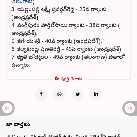
తెలంగాణ
)
3. యల్లంపల్లి లక్ష్మీ ప్రవర్ధన్‌రెడ్డి - 25వ ర్యాంకు
(ఆంధ్రప్రదేశ్‌)
4. వంగీపురం హర్షిల్‌సాయి ర్యాంకు - 38వ ర్యాంకు (
ఆంధ్రప్రదేశ్‌),
5. కణి యశశ్రీ - 40వ ర్యాంకు (ఆంధ్రప్రదేశ్‌),
6. కల్వకుంట్ల ప్రణతిరెడ్డి - 45వ ర్యాంకు (ఆంధ్రప్రదేశ్‌)
7. జాగృతి బోడెద్దుల - 49వ ర్యాంకు (తెలంగాణ) జాబితాలో
ఉన్నారు.
మీరు పూర్తి చేశారు
తాజా వార్తలు