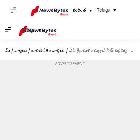
మరింత
Telugu
Telugu
హోమ్
/
వార్తలు
/
భారతదేశం వార్తలు
/
ఏపీ శ్రీకాకుళం కుర్రాడే నీట్‌ చక్రవర్తి.. దేశంలోనే ప్రథమ ర్యాంక్‌
ADVERTISEMENT