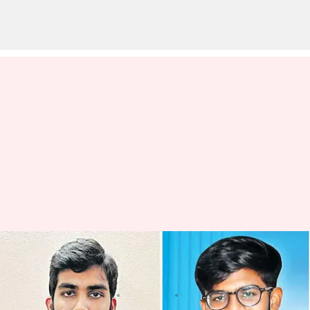
ఏపీ శ్రీకాకుళం కుర్రాడే నీట్‌ చక్రవర్తి..
దేశంలోనే ప్రథమ ర్యాంక్‌
వ్రాసిన వారు
Jun 14, 2023
10:32 am
TEJAVYAS BESTHA