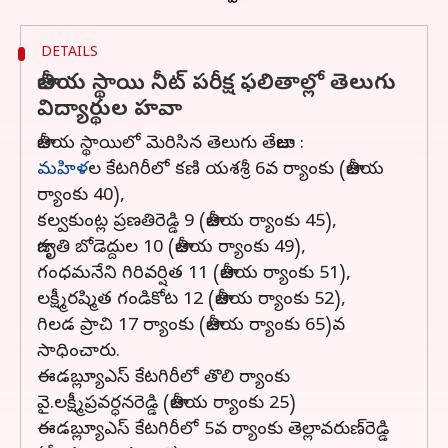
DETAILS
జాతీయ స్థాయి నీట్ పరీక్ష ఫలితాల్లో తెలుగు
విద్యార్థుల హవా
జాతీయ స్థాయిలో మెరిసిన తెలుగు తేజాలు :
మహిళ
ల కేటగిరీలో కణి యశశ్రీ 6వ ర్యాంకు (జాతీయ
ర్యాంకు 40),
కల్వకుంట్ల ప్రణతిరెడ్డి 9 (జాతీయ ర్యాంకు 45),
జాగృతి బోడెద్దుల 10 (జాతీయ ర్యాంకు 49),
గంధమనేని గిరివర్షిత 11 (జాతీయ ర్యాంకు 51),
లక్ష్మీరష్మిత గండికోట 12 (జాతీయ ర్యాంకు 52),
గిలడ ప్రాచి 17 ర్యాంకు (జాతీయ ర్యాంకు 65)వ
సాధించారు.
ఈడబ్ల్యూఎస్‌ కేటగిరీలో తొలి ర్యాంకు
వై.లక్ష్మీప్రవర్ధనరెడ్డి (జాతీయ ర్యాంకు 25)
ఈడబ్ల్యూఎస్‌ కేటగిరీలో 5వ ర్యాంకు తెల్లావరుణ్‌రెడ్డి