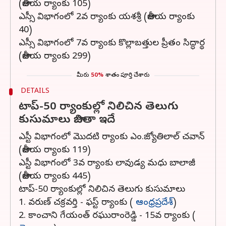
(జాతీయ ర్యాంకు 105)
ఎస్సీ విభాగంలో 2వ ర్యాంకు యశశ్రీ (జాతీయ ర్యాంకు
40)
ఎస్సీ విభాగంలో 7వ ర్యాంకు కొల్లాబత్తుల ప్రీతం సిద్ధార్థ
(జాతీయ ర్యాంకు 299)
మీరు
50%
శాతం పూర్తి చేశారు
DETAILS
టాప్‌-50 ర్యాంకుల్లో నిలిచిన తెలుగు
కుసుమాలు జాబితా ఇదే
ఎస్టీ విభాగంలో మొదటి ర్యాంకు ఎం.జ్యోతిలాల్‌ చవాన్‌
(జాతీయ ర్యాంకు 119)
ఎస్టీ విభాగంలో 3వ ర్యాంకు లావుడ్య మధు బాలాజీ
(జాతీయ ర్యాంకు 445)
టాప్‌-50 ర్యాంకుల్లో నిలిచిన తెలుగు కుసుమాలు
1. వరుణ్‌ చక్రవర్తి - ఫస్ట్ ర్యాంకు (
ఆంధ్రప్రదేశ్‌
)
2. కాంచాని గేయంత్‌ రఘురాంరెడ్డి - 15వ ర్యాంకు (