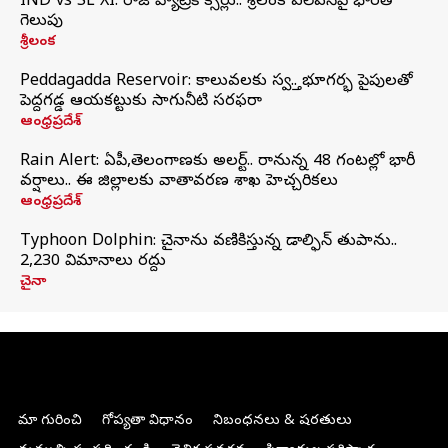
IND vs SL XI: సిరాజ్‌ హ్యాట్రిక్‌ సిక్సర్లు.. శ్రీలంక ఎలెవన్‌పై భారత్‌
గెలుపు
శ్రీలంక
Peddagadda Reservoir: కాలువలకు స్వస్తి.. భూగర్భ పైపులతో
పెద్దగడ్డ ఆయకట్టుకు సాగునీటి సరఫరా
ఆంధ్రప్రదేశ్
Rain Alert: ఏపీ,తెలంగాణకు అలర్ట్.. రానున్న 48 గంటల్లో భారీ
వర్షాలు.. ఈ జిల్లాలకు వాతావరణ శాఖ హెచ్చరికలు
ఆంధ్రప్రదేశ్
Typhoon Dolphin: చైనాను వణికిస్తున్న డాల్ఫిన్‌ తుపాను..
2,230 విమానాలు రద్దు
చైనా
మా గురించి
గోప్యతా విధానం
నిబంధనలు & షరతులు