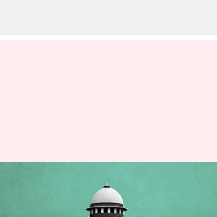
'అదానీ-హిండెన్‌బర్గ్' వ్యవహారంపై
దర్యాప్తుకు నిపుణుల కమిటీని
ఏర్పాటు చేసిన సుప్రీంకోర్టు