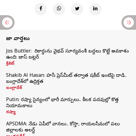
తాజా వార్తలు
Jos Buttler: నా రికార్డును వైభవ్ సూర్యవంశీ బద్దలు కొట్టే అవకాశం
ఉంది: జాస్ బట్లర్
క్రికెట్
Shakib Al Hasan: హసీనా ప్రెస్‌మీట్‌ తర్వాత షకీబ్‌ ఇంటిపై దాడి..
బంగ్లాదేశ్‌లో ఉద్రిక్తత
బంగ్లాదేశ్
Putin: రష్యా సైన్యంలో భారీ మార్పులు.. కీలక పదవుల్లో కొత్త
నియామకాలు
రష్యా
APSDMA: నేడు ఏపీలో వానలు.. కోస్తా, రాయలసీమలో పలు
జిల్లాలకు అలర్ట్