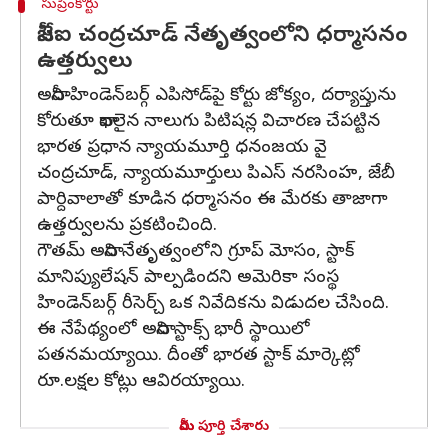
సుప్రీంకోర్టు
సీజేఐ చంద్రచూడ్ నేతృత్వంలోని ధర్మాసనం
ఉత్తర్వులు
అదానీ-హిండెన్‌బర్గ్ ఎపిసోడ్‌పై కోర్టు జోక్యం, దర్యాప్తును
కోరుతూ దాఖలైన నాలుగు పిటిషన్ల విచారణ చేపట్టిన
భారత ప్రధాన న్యాయమూర్తి ధనంజయ వై
చంద్రచూడ్, న్యాయమూర్తులు పిఎస్ నరసింహ, జేబీ
పార్దివాలాతో కూడిన ధర్మాసనం ఈ మేరకు తాజాగా
ఉత్తర్వులను ప్రకటించింది.
గౌతమ్ అదాని నేతృత్వంలోని గ్రూప్ మోసం, స్టాక్
మానిప్యులేషన్‌ పాల్పడిందని అమెరికా సంస్థ
హిండెన్‌బర్గ్ రీసెర్చ్ ఒక నివేదికను విడుదల చేసింది.
ఈ నేపేథ్యంలో అదాని స్టాక్స్ భారీ స్థాయిలో
పతనమయ్యాయి. దీంతో భారత స్టాక్ మార్కెట్లో
రూ.లక్షల కోట్లు ఆవిరయ్యాయి.
మీరు పూర్తి చేశారు