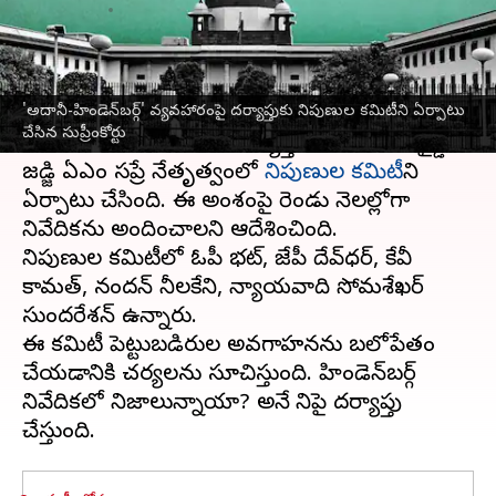
వ్రాసిన వారు
Mar 02, 2023
11:46 am
Stalin
ఈ వార్తాకథనం ఏంటి
'అదానీ-హిండెన్‌బర్గ్' వ్యవహారంపై దర్యాప్తుకు నిపుణుల కమిటీని ఏర్పాటు
అదానీ-హిండెన్‌బర్గ్
ఎపిసోడ్‌పై దర్యాప్తునకు
సుప్రీంకోర్టు
చేసిన సుప్రీంకోర్టు
గురువారం ఆదేశించింది. దర్యాప్తు చేసేందుకు రిటైర్డ్
జడ్జి ఏఎం సప్రే నేతృత్వంలో
నిపుణుల కమిటీ
ని
ఏర్పాటు చేసింది. ఈ అంశంపై రెండు నెలల్లోగా
నివేదికను అందించాలని ఆదేశించింది.
నిపుణుల కమిటీలో ఓపీ భట్, జేపీ దేవ్‌ధర్, కేవీ
కామత్, నందన్ నీలకేని, న్యాయవాది సోమశేఖర్
సుందరేశన్ ఉన్నారు.
ఈ కమిటీ పెట్టుబడిదారుల అవగాహనను బలోపేతం
చేయడానికి చర్యలను సూచిస్తుంది. హిండెన్‌బర్గ్
నివేదికలో నిజాలున్నాయా? అనే దానిపై దర్యాప్తు