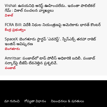
Vishal: ఉదయనిధి అరెస్ట్‌ ఊహించలేదు.. ఇదంతా పొలిటికల్
గేమ్ : విశాల్ సంచలన వ్యాఖ్యలు
విశాల్
FCRA Bill: విదేశీ నిధుల నియంత్రణపై అమెరికాకు భారత్‌ కౌంటర్
కేంద్ర ప్రభుత్వం
SpaceX: బెంగళూరు స్టార్టప్‌ 'ఎవరెస్ట్'.. స్పేస్‌ఎక్స్ తరహా రాకెట్‌
ఇంజిన్‌ ఆవిష్కరణ
బెంగళూరు
Amritsar: పంజాబ్‌లో టాప్ పోలీస్ అధికారికి బదిలీ.. పంజాబ్
సర్కార్‌పై బీజేపీ లేవనెత్తిన ప్రశ్నలివే..
పంజాబ్
మా గురించి
గోప్యతా విధానం
నిబంధనలు & షరతులు