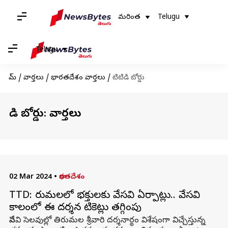
మరింత
Telugu
Telugu
హోమ్
/
వార్తలు
/
భారతదేశం వార్తలు
/
టిటిడి బోర్డు
టిటిడి బోర్డు: వార్తలు
02 Mar 2024
•
భారతదేశం
TTD: తిరుమలలో భక్తులకు వేసవి ఏర్పాట్లు.. వేసవి
కాలంలో ఈ దర్శన టికెట్లు తగ్గింపు
వేసవి సెలవుల్లో తిరుమల శ్రీవారి దర్శనార్థం విశేషంగా విచ్చేస్తున్న