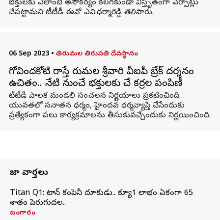
భక్తులకు ఎలాంటి అసౌకర్యం కలగకుండా విస్తృతంగా ఏర్పాట్లు
చేపట్టామ‌ని టీటీడీ ఈవో ఎవి.ధ‌ర్మారెడ్డి తెలిపారు.
06 Sep 2023
•
తిరుమల తిరుపతి దేవస్థానం
గోవిందకోటి రాస్తే తిరుమల శ్రీవారి వీఐపీ బ్రేక్ దర్శనం
ఉచితం.. నేటి నుంచే భక్తులకు చేతి కర్రల పంపిణీ
టీటీడీ పాలక మండలి సంచలన నిర్ణయాలు ప్రకటించింది.
యువతలో సనాతన ధర్మం, హైందవ ధర్మవ్యాప్తి చేసేందుకు
ప్రత్యేకంగా పలు కార్యక్రమాలను తీసుకువచ్చేందుకు నిర్ణయించింది.
తాజా వార్తలు
Titan Q1: టైటాన్ కంపెనీ దూకుడు.. క్యూ1 లాభం ఏకంగా 65
శాతం పెరుగుదల..
బంగారం