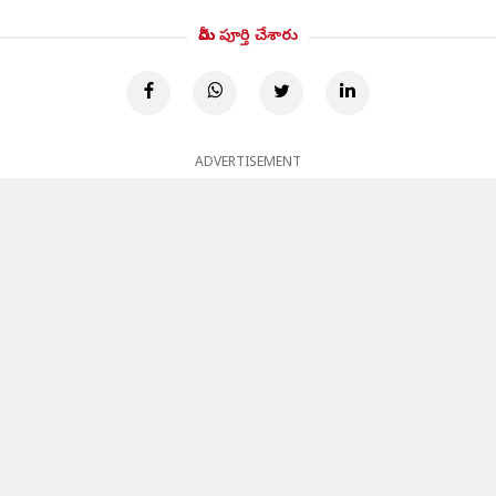
మీరు పూర్తి చేశారు
ADVERTISEMENT