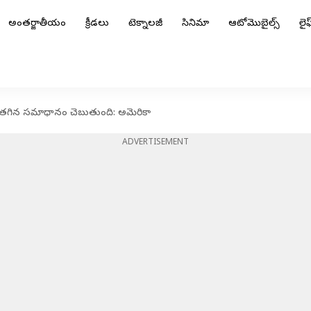
అంతర్జాతీయం
క్రీడలు
టెక్నాలజీ
సినిమా
ఆటోమొబైల్స్
లైఫ్
ోదు, తగిన సమాధానం చెబుతుంది: అమెరికా
ADVERTISEMENT