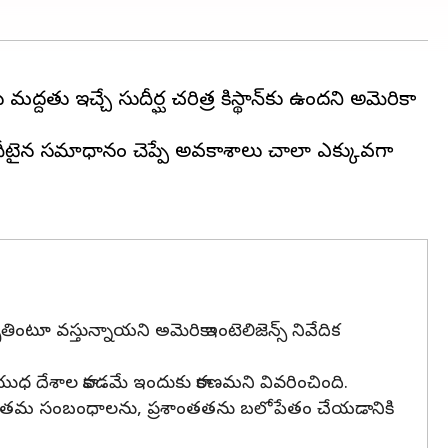
్దతు ఇచ్చే సుదీర్ఘ చరిత్ర పాకిస్థాన్‌కు ఉందని అమెరికా
రా ధీటైన సమాధానం చెప్పే అవకాశాలు చాలా ఎక్కువగా
తింటూ వస్తున్నాయని అమెరికా ఇంటెలిజెన్స్ నివేదిక
ాయుధ దేశాల కావడమే ఇందుకు కారణమని వివరించింది.
శాలు తమ సంబంధాలను, ప్రశాంతతను బలోపేతం చేయడానికి