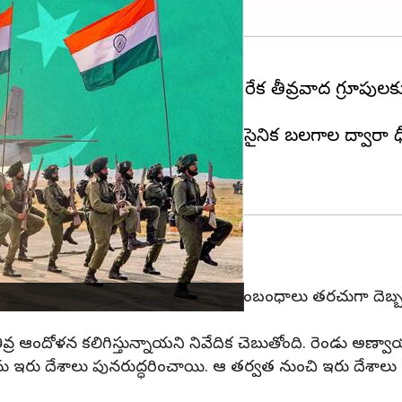
వ్యాఖ్యలు చేసింది. భారతదేశ వ్యతిరేక తీవ్రవాద గ్రూపులకు మద
్వింపులకు పాల్పడితే చూస్తూ ఊరుకోదని, సైనిక బలగాల ద్వా
ెరికా
రవాదం కారణంగా భారతదేశం- పాకిస్థాన్ మధ్య సంబంధాలు తరచుగా దెబ్బ
ీవ్ర ఆందోళన కలిగిస్తున్నాయని నివేదిక చెబుతోంది. రెండు అణ్వ
ణను ఇరు దేశాలు పునరుద్ధరించాయి. ఆ తర్వత నుంచి ఇరు దే