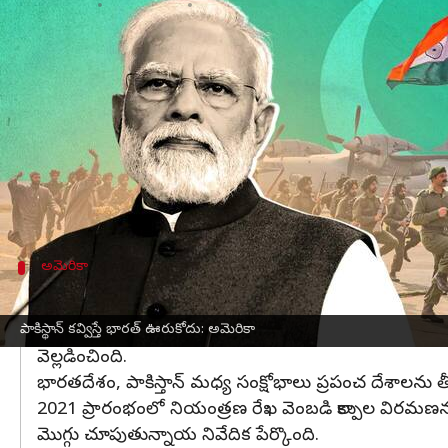
వ్రాసిన వారు
Mar 09, 2023
10:14 am
Stalin
ఈ వార్తాకథనం ఏంటి
పాకిస్థాన్, భారత్
మధ్య సరిహద్దు ఘర్షణలపై
అమెరికా
కీలక 
ప్రధాని మోదీ
నాయకత్వంలో భారతదేశాన్ని పాకిస్థాన్ కవ
ఉన్నాయని నివేదిక పేర్కొంది.
అమెరికా
సీమాంతర ఉగ్రవాదాన్ని ప్రోత్సహిస్తున్న పాక్: అమ
కాశ్మీర్ సమస్య, పాకిస్తాన్ ప్రోత్సహిస్తున్న సీమాంతర ఉగ్
పాకిస్థాన్ కవ్విస్తే భారత్ ఊరుకోదు: అమెరికా
వెల్లడించింది.
భారతదేశం, పాకిస్తాన్ మధ్య సంక్షోభాలు ప్రపంచ దేశాలను త
2021 ప్రారంభంలో నియంత్రణ రేఖ వెంబడి కాల్పుల విరమ
మొగ్గు చూపుతున్నాయ నివేదిక పేర్కొంది.