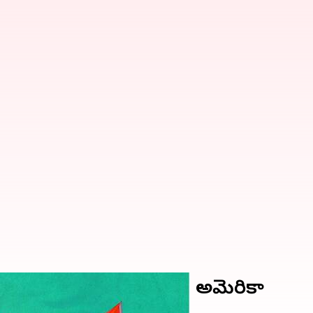
 తగిన సమాధానం చెబుతుంది: అమెరికా