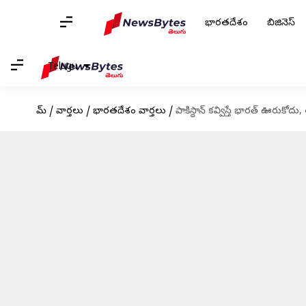
భారతదేశం
బిజినెస్
Telugu
హోమ్
/
వార్తలు
/
భారతదేశం వార్తలు
/
పాకిస్థాన్ కవ్విస్తే భారత్ ఊరుక