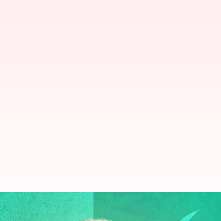
పాకిస్థాన్ కవ్విస్తే భారత్ ఊరుకోదు,