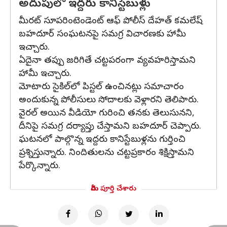
అదుపులో ఇద్దరు కానిస్టేబుళ్లు
మీరట్ సూపరింటెండెంట్ ఆఫ్ పోలీస్ దేహత్ కమలేష్
బహదూర్ సంఘటనపై సమగ్ర విచారణకు హామీ
ఇచ్చారు.
ఏదైనా తప్పు జరిగితే చట్టపరంగా వ్యవహరిస్తామని
హామీ ఇచ్చారు.
మోటారు సైకిల్‌లో పిస్టల్‌ ఉంచినట్లు సమాచారం
అందుకున్న పోలీసులు సోదాలకు వెళ్లారని తెలిపారు.
వైరల్ అయిన వీడియో గురించి తనకు తెలుసునని,
దీనిపై సమగ్ర దర్యాప్తు చేస్తామని బహదూర్ చెప్పారు.
ఘటనలో పాల్గొన్న ఇద్దరు కానిస్టేబుళ్లను గుర్తించి
ప్రశ్నిస్తున్నారు. నిందితులను చట్టప్రకారం శిక్షిస్తామని
పేర్కొన్నారు.
మీరు పూర్తి చేశారు