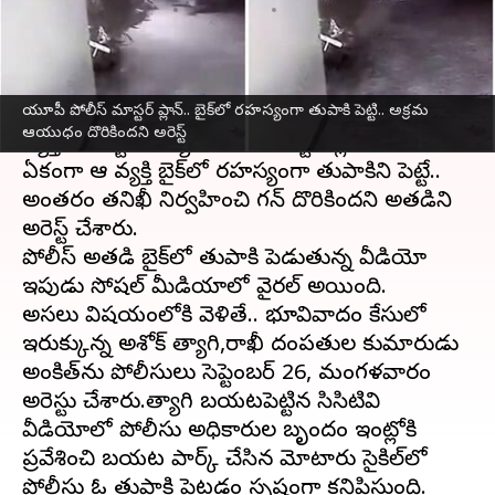
వ్రాసిన వారు
Sep 28, 2023
10:16 am
Sirish Praharaju
ఈ వార్తాకథనం ఏంటి
యూపీ పోలీస్ మాస్టర్ ప్లాన్.. బైక్‌లో రహస్యంగా తుపాకి పెట్టి.. అక్రమ
ఉత్తర్‌ప్రదేశ్
మీరట్‌ స్థానిక పోలీసు అధికారులు ఓ
ఆయుధం దొరికిందని అరెస్ట్
వ్యక్తిని అరెస్ట్ చెయ్యడానికి ఓ మాస్టర్ ప్లాన్ వేశారు.
ఏకంగా ఆ వ్యక్తి బైక్‌లో రహస్యంగా తుపాకిని పెట్టే..
అంతరం తనిఖీ నిర్వహించి గన్ దొరికిందని అతడిని
అరెస్ట్ చేశారు.
పోలీస్ అతడి బైక్‌లో తుపాకి పెడుతున్న వీడియో
ఇపుడు సోషల్ మీడియాలో వైరల్ అయింది.
అసలు విషయంలోకి వెళితే.. భూవివాదం కేసులో
ఇరుక్కున్న అశోక్ త్యాగి,రాఖీ దంపతుల కుమారుడు
అంకిత్‌ను పోలీసులు సెప్టెంబర్ 26, మంగళవారం
అరెస్టు చేశారు.త్యాగి బయటపెట్టిన సిసిటివి
వీడియోలో పోలీసు అధికారుల బృందం ఇంట్లోకి
ప్రవేశించి బయట పార్క్ చేసిన మోటారు సైకిల్‌లో