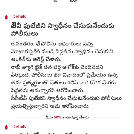
Details
సీసీటీవీ ఫుటేజీని స్వాధీనం చేసుకునేందుకు
పోలీసులు
అనంతరం, వేరే పోలీసు అధికారులు వచ్చి
మోటారుసైకిల్ నుండి పిస్టల్‌ను స్వాధీనం చేసుకుని
అంకిత్‌ను అరెస్ట్ చేశారు.
రాఖీ త్యాగి బైక్ తన భర్త అశోక్‌కు చెందినదని
పేర్కొంది. పోలీసులు భూ వివాదంలో ప్రమేయం ఉన్న
తమ ప్రత్యర్థులతో చేతులు కలిపి వారి కోరిక మేరకు
పిస్టల్‌ను అమర్చారని ఆరోపించారు.
సీసీటీవీ ఫుటేజీని స్వాధీనం చేసుకునేందుకు పోలీసులు
ప్రయత్నిస్తున్నారని ఆమె ఆరోపించారు.
మీరు
50%
శాతం పూర్తి చేశారు
Details