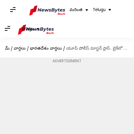
మరింత
Telugu
Telugu
హోమ్
/
వార్తలు
/
భారతదేశం వార్తలు
/
యూపీ పోలీస్ మాస్టర్ ప్లాన్.. బైక్‌లో రహస్యంగా తుపాకి పెట్టి.. అక్రమ ఆయుధం దొరికిందని అరెస్ట్
ADVERTISEMENT