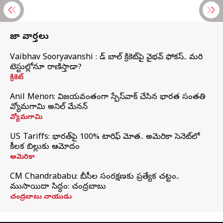
తాజా వార్తలు
Vaibhav Sooryavanshi : రెడ్ బాల్ క్రికెట్‌పై వైభవ్ ఫోకస్.. మరి
టెస్టుల్లోనూ రాణిస్తాడా?
క్రికెట్
Anil Menon: విజయవంతంగా స్పేస్‌వాక్‌ చేసిన భారత సంతతి
వ్యోమగామి అనిల్‌ మేనన్
వ్యోమగామి
US Tariffs: భారత్‌పై 100% టారిఫ్‌ మోత.. అమెరికా సెనెట్‌లో
కీలక బిల్లుకు ఆమోదం
అమెరికా
CM Chandrababu: బీసీల సంరక్షణకు ప్రత్యేక చట్టం..
ముసాయిదా సిద్ధం: చంద్రబాబు
చంద్రబాబు నాయుడు