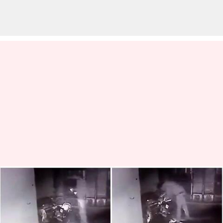
యూపీ పోలీస్ మాస్టర్ ప్లాన్.. బైక్‌లో
రహస్యంగా తుపాకి పెట్టి.. అక్రమ
ఆయుధం దొరికిందని అరెస్ట్