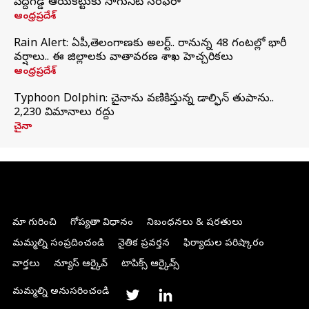
పెద్దగడ్డ ఆయకట్టుకు సాగునీటి సరఫరా
ఆంధ్రప్రదేశ్
Rain Alert: ఏపీ,తెలంగాణకు అలర్ట్.. రానున్న 48 గంటల్లో భారీ
వర్షాలు.. ఈ జిల్లాలకు వాతావరణ శాఖ హెచ్చరికలు
ఆంధ్రప్రదేశ్
Typhoon Dolphin: చైనాను వణికిస్తున్న డాల్ఫిన్‌ తుపాను..
2,230 విమానాలు రద్దు
చైనా
మా గురించి
గోప్యతా విధానం
నిబంధనలు & షరతులు
మమ్మల్ని సంప్రదించండి
నైతిక ప్రవర్తన
ఫిర్యాదుల పరిష్కారం
వార్తలు
న్యూస్ ఆర్కైవ్
టాపిక్స్ ఆర్కైవ్స్
మమ్మల్ని అనుసరించండి