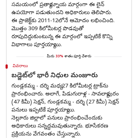
సమయంలో ప్రత్యామ్నాయ మార్గంగా ఈ లైన్
ఉపయోగా పడుతుందని అధికారులు తెలిపారు.
ఈ ప్రాజెక్ట్‌కు 2011-12లోనే ఆమోదం లభించింది.
మొత్తం 309 కిలోమీటర్ల పొడవుతో
రూపుదిద్దుకుంటున్న ఈ మార్గంలో ఇప్పటికే కొన్ని
విభాగాలు పూర్తయ్యాయి.
మీరు
33%
శాతం పూర్తి చేశారు
వివరాలు
బడ్జెట్‌లో భారీ నిధుల మంజూరు
గుండ్లకమ్మ - దర్శి మధ్య 27 కిలోమీటర్ల ట్రాక్‌ను
ప్రారంభించారు. అలాగే, పిడుగురాళ్ల - సావల్యాపురం
(47 కిమీ) సెక్షన్, గుండ్లకమ్మ - దర్శి (27 కిమీ) సెక్షన్
పనులు ఇప్పటికే పూర్తయ్యాయి.
నెల్లూరు జిల్లాలో పనులు ప్రారంభించేందుకు
అధికారులు సన్నద్ధమవుతున్నారు. భూసేకరణ
ప్రక్రియను వేగవంతం చేస్తున్నారు.