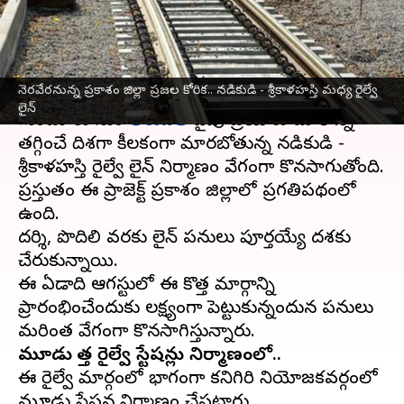
రైల్వే లైన్
వ్రాసిన వారు
May 19, 2025
12:16 pm
Sirish Praharaju
ఈ వార్తాకథనం ఏంటి
నెరవేరనున్న ప్రకాశం జిల్లా ప్రజల కోరిక.. నడికుడి - శ్రీకాళహస్తి మధ్య రైల్వే
లైన్
గుంటూరు నుంచి
తిరుపతి
వైపు ప్రయాణ దూరాన్ని
తగ్గించే దిశగా కీలకంగా మారబోతున్న నడికుడి -
శ్రీకాళహస్తి రైల్వే లైన్ నిర్మాణం వేగంగా కొనసాగుతోంది.
ప్రస్తుతం ఈ ప్రాజెక్ట్ ప్రకాశం జిల్లాలో ప్రగతిపథంలో
ఉంది.
దర్శి, పొదిలి వరకు లైన్ పనులు పూర్తయ్యే దశకు
చేరుకున్నాయి.
ఈ ఏడాది ఆగస్టులో ఈ కొత్త మార్గాన్ని
ప్రారంభించేందుకు లక్ష్యంగా పెట్టుకున్నందున పనులు
మూడు కొత్త రైల్వే స్టేషన్లు నిర్మాణంలో..
ఈ రైల్వే మార్గంలో భాగంగా కనిగిరి నియోజకవర్గంలో
మూడు స్టేషన్ల నిర్మాణం చేపట్టారు.