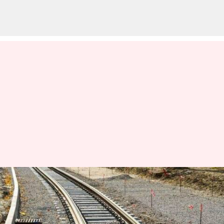
Nadikudi- Srikalahasthi:
నెరవేరనున్న ప్రకాశం జిల్లా ప్రజల
కోరిక.. నడికుడి - శ్రీకాళహస్తి మధ్య