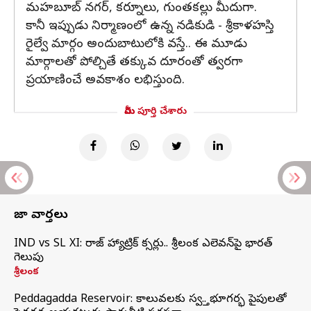
మహబూబ్ నగర్, కర్నూలు, గుంతకల్లు మీదుగా.
కానీ ఇప్పుడు నిర్మాణంలో ఉన్న నడికుడి - శ్రీకాళహస్తి
రైల్వే మార్గం అందుబాటులోకి వస్తే.. ఈ మూడు
మార్గాలతో పోల్చితే తక్కువ దూరంతో త్వరగా
ప్రయాణించే అవకాశం లభిస్తుంది.
మీరు పూర్తి చేశారు
తాజా వార్తలు
IND vs SL XI: సిరాజ్‌ హ్యాట్రిక్‌ సిక్సర్లు.. శ్రీలంక ఎలెవన్‌పై భారత్‌
గెలుపు
శ్రీలంక
Peddagadda Reservoir: కాలువలకు స్వస్తి.. భూగర్భ పైపులతో