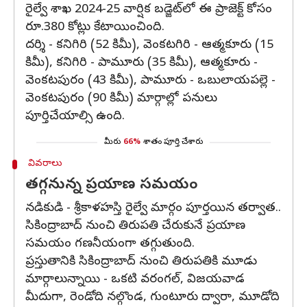
రైల్వే శాఖ 2024-25 వార్షిక బడ్జెట్‌లో ఈ ప్రాజెక్ట్ కోసం
రూ.380 కోట్లు కేటాయించింది.
దర్శి - కనిగిరి (52 కిమీ), వెంకటగిరి - ఆత్మకూరు (15
కిమీ), కనిగిరి - పామూరు (35 కిమీ), ఆత్మకూరు -
వెంకటపురం (43 కిమీ), పామూరు - ఒబులాయపల్లె -
వెంకటపురం (90 కిమీ) మార్గాల్లో పనులు
పూర్తిచేయాల్సి ఉంది.
మీరు
66%
శాతం పూర్తి చేశారు
వివరాలు
తగ్గనున్న ప్రయాణ సమయం
నడికుడి - శ్రీకాళహస్తి రైల్వే మార్గం పూర్తయిన తర్వాత..
సికింద్రాబాద్ నుంచి తిరుపతి చేరుకునే ప్రయాణ
సమయం గణనీయంగా తగ్గుతుంది.
ప్రస్తుతానికి సికింద్రాబాద్ నుంచి తిరుపతికి మూడు
మార్గాలున్నాయి - ఒకటి వరంగల్, విజయవాడ
మీదుగా, రెండోది నల్గొండ, గుంటూరు ద్వారా, మూడోది