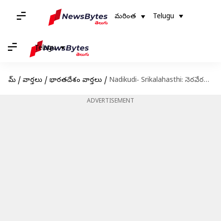
మరింత
Telugu
Telugu
హోమ్
/
వార్తలు
/
భారతదేశం వార్తలు
/
Nadikudi- Srikalahasthi: నెరవేరనున్న ప్రకాశం జిల్లా ప్రజల కోరిక.. నడికుడి - శ్రీకాళహస్తి మధ్య రైల్వే లైన్
ADVERTISEMENT