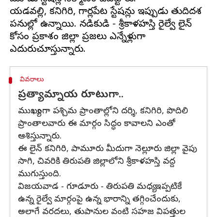
యడవల్లి, కనిగిరి, గార్లపేట స్టేషన్లు ఇప్పుడు తుదిదశ
పనుల్లో ఉన్నాయి. నడికుడి - శ్రీకాళహస్తి రైల్వే లైన్
కోసం ప్రకాశం జిల్లా ప్రజలు ఎన్నేళ్లుగా
వివరాలు
ప్రత్యామ్నాయ రూటుగా..
ముఖ్యంగా పశ్చిమ ప్రాంతాల్లోని దర్శి, కనిగిరి, పొదిలి
ప్రాంతాలవారు ఈ మార్గం సిద్ధం కావాలని ఎంతో
ఆశిస్తున్నారు.
ఈ లైన్ కనిగిరి, పామూరు మీదుగా నెల్లూరు జిల్లా వైపు
సాగి, చివరికి తిరుపతి జిల్లాలోని శ్రీకాళహస్తి వద్ద
ముగుస్తుంది.
విజయవాడ - గూడూరు - తిరుపతి మధ్య ఇప్పటికే
ఉన్న రైల్వే మార్గంపై ఉన్న భారాన్ని తగ్గించేందుకు,
అలాగే వరదలు, తుపానుల వంటి సహజ విపత్తుల