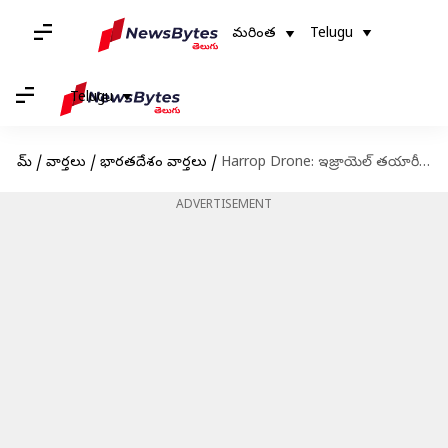
మరింత
Telugu
Telugu
హోమ్
/
వార్తలు
/
భారతదేశం వార్తలు
/
Harrop Drone: ఇజ్రాయెల్‌ తయారీ దీర్ఘశ్రేణి లాయిటరింగ్‌ మ్యునిషన్‌ 'హారప్‌'.. భారత అమ్ములపొదిలో మెగా అస్త్రం
ADVERTISEMENT