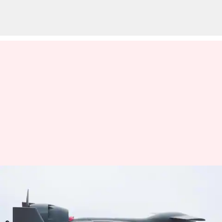
Harrop Drone: ఇజ్రాయెల్‌ తయారీ
దీర్ఘశ్రేణి లాయిటరింగ్‌ మ్యునిషన్‌
'హారప్‌'.. భారత అమ్ములపొదిలో