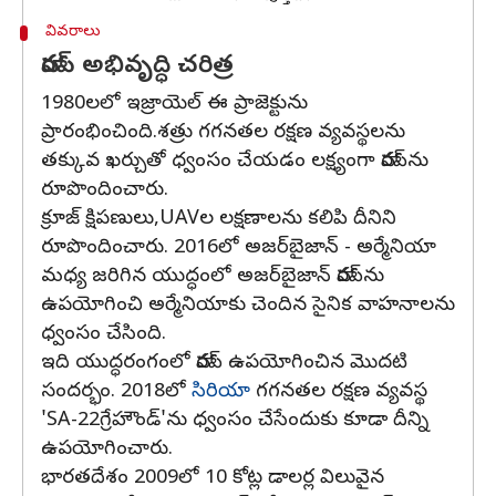
వివరాలు
హారప్‌ అభివృద్ధి చరిత్ర
1980లలో ఇజ్రాయెల్‌ ఈ ప్రాజెక్టును
ప్రారంభించింది.శత్రు గగనతల రక్షణ వ్యవస్థలను
తక్కువ ఖర్చుతో ధ్వంసం చేయడం లక్ష్యంగా హారప్‌ను
రూపొందించారు.
క్రూజ్‌ క్షిపణులు,UAVల లక్షణాలను కలిపి దీనిని
రూపొందించారు. 2016లో అజర్‌బైజాన్‌ - అర్మేనియా
మధ్య జరిగిన యుద్ధంలో అజర్‌బైజాన్‌ హారప్‌ను
ఉపయోగించి అర్మేనియాకు చెందిన సైనిక వాహనాలను
ధ్వంసం చేసింది.
ఇది యుద్ధరంగంలో హారప్‌ ఉపయోగించిన మొదటి
సందర్భం. 2018లో
సిరియా
గగనతల రక్షణ వ్యవస్థ
'SA-22గ్రేహౌండ్‌'ను ధ్వంసం చేసేందుకు కూడా దీన్ని
ఉపయోగించారు.
భారతదేశం 2009లో 10 కోట్ల డాలర్ల విలువైన