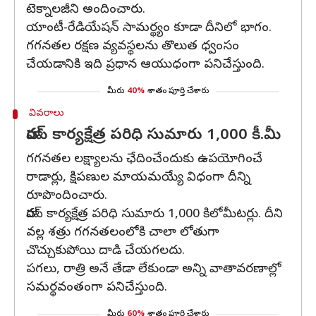
టెక్నాలజీని అందించారు.
యాంటీ-రేడియేషన్‌ సామర్థ్యం కూడా దీనిలో భాగం.
గగనతల రక్షణ వ్యవస్థలను తొలుత ధ్వంసం
చేయడానికి ఇది ప్రధాన ఆయుధంగా పనిచేస్తుంది.
మీరు
40%
శాతం పూర్తి చేశారు
వివరాలు
హారప్‌ కార్యక్షేత్ర పరిధి సుమారు 1,000 కీ.మీ
గగనతల లక్ష్యాలను ఛేదించేందుకు ఉపయోగించే
రాడార్లు, క్షిపణుల మాయమయ్యే విధంగా దీన్ని
రూపొందించారు.
హారప్‌ కార్యక్షేత్ర పరిధి సుమారు 1,000 కిలోమీటర్లు. దీని
వల్ల శత్రు గగనతలంలోకి చాలా లోతుగా
చొచ్చుకుపోయి దాడి చేయగలదు.
పగలు, రాత్రి అనే తేడా లేకుండా అన్ని వాతావరణాల్లో
సమర్థవంతంగా పనిచేస్తుంది.
మీరు
60%
శాతం పూర్తి చేశారు