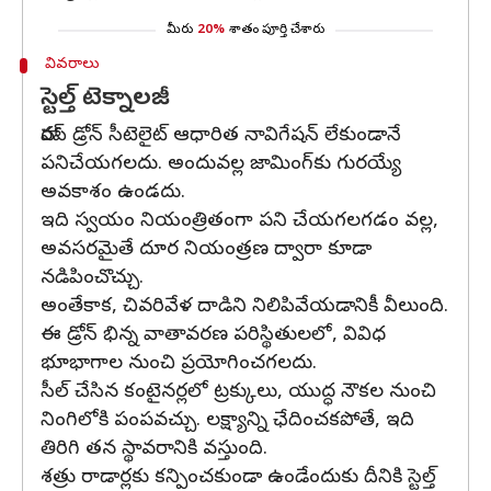
మీరు
20%
శాతం పూర్తి చేశారు
వివరాలు
స్టెల్త్‌ టెక్నాలజీ
హారప్‌ డ్రోన్‌ సీటెలైట్‌ ఆధారిత నావిగేషన్‌ లేకుండానే
పనిచేయగలదు. అందువల్ల జామింగ్‌కు గురయ్యే
అవకాశం ఉండదు.
ఇది స్వయం నియంత్రితంగా పని చేయగలగడం వల్ల,
అవసరమైతే దూర నియంత్రణ ద్వారా కూడా
నడిపించొచ్చు.
అంతేకాక, చివరివేళ దాడిని నిలిపివేయడానికీ వీలుంది.
ఈ డ్రోన్‌ భిన్న వాతావరణ పరిస్థితులలో, వివిధ
భూభాగాల నుంచి ప్రయోగించగలదు.
సీల్‌ చేసిన కంటైనర్లలో ట్రక్కులు, యుద్ధ నౌకల నుంచి
నింగిలోకి పంపవచ్చు. లక్ష్యాన్ని ఛేదించకపోతే, ఇది
తిరిగి తన స్థావరానికి వస్తుంది.
శత్రు రాడార్లకు కన్పించకుండా ఉండేందుకు దీనికి స్టెల్త్‌