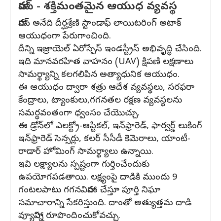
హారప్‌ - శక్తిమంతమైన ఆయుధ వ్యవస్థ
హారప్‌ అనేది దీర్ఘశ్రేణి స్టాండాఫ్‌ లాయిటరింగ్‌ అటాక్‌
ఆయుధంగా పేరుగాంచింది.
దీన్ని ఇజ్రాయెల్‌ ఏరోస్పేస్‌ ఇండస్ట్రీస్‌ అభివృద్ధి చేసింది.
ఇది మానవరహిత వాహనం (UAV) క్షిపణి లక్షణాలు
సామర్థ్యాన్ని కలగలిపిన అత్యాధునిక ఆయుధం.
ఈ ఆయుధం ద్వారా శత్రు ఆదేశ వ్యవస్థలు, సరఫరా
కేంద్రాలు, ట్యాంకులు,గగనతల రక్షణ వ్యవస్థలను
సమర్థవంతంగా ధ్వంసం చేయొచ్చు.
ఈ డ్రోన్‌లో ఎలక్ట్రో-ఆప్టికల్, ఇన్‌ఫ్రారెడ్, ఫార్వర్డ్‌ లుకింగ్‌
ఇన్‌ఫ్రారెడ్‌ సెన్సర్లు, కలర్‌ సీసీడీ కెమెరాలు, యాంటీ-
రాడార్‌ హోమింగ్‌ సామర్థ్యాలు ఉన్నాయి.
ఇవి లక్ష్యాలను స్పష్టంగా గుర్తించేందుకు
ఉపయోగపడతాయి. లక్ష్యంపై దాడికి ముందు 9
గంటలపాటు గగనవిహారం చేస్తూ పూర్తి నిఘా
సమాచారాన్ని సేకరిస్తుంది. దాంతో అత్యుత్తమ దాడి
వ్యూహాన్ని రూపొందించుకోవచ్చు.