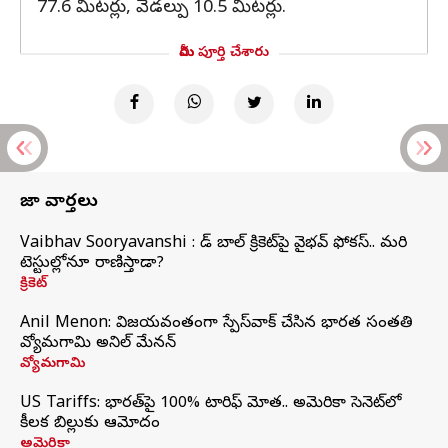
77.6 మీటర్లు, వెడల్పు 10.5 మీటర్లు.
మీరు పూర్తి చేశారు
తాజా వార్తలు
Vaibhav Sooryavanshi : రెడ్ బాల్ క్రికెట్‌పై వైభవ్ ఫోకస్.. మరి
టెస్టుల్లోనూ రాణిస్తాడా?
క్రికెట్
Anil Menon: విజయవంతంగా స్పేస్‌వాక్‌ చేసిన భారత సంతతి
వ్యోమగామి అనిల్‌ మేనన్
వ్యోమగామి
US Tariffs: భారత్‌పై 100% టారిఫ్‌ మోత.. అమెరికా సెనెట్‌లో
కీలక బిల్లుకు ఆమోదం
అమెరికా