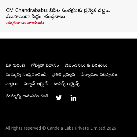
CM Chandrababu: బీసీల సంరక్షణకు ప్రత్యేక చట్టం..
ముసాయిదా సిద్ధం: చంద్రబాబు
చంద్రబాబు నాయుడు
మా గురించి
గోప్యతా విధానం
నిబంధనలు & షరతులు
మమ్మల్ని సంప్రదించండి
నైతిక ప్రవర్తన
ఫిర్యాదుల పరిష్కారం
వార్తలు
న్యూస్ ఆర్కైవ్
టాపిక్స్ ఆర్కైవ్స్
మమ్మల్ని అనుసరించండి
All rights reserved © Candela Labs Private Limited 2026