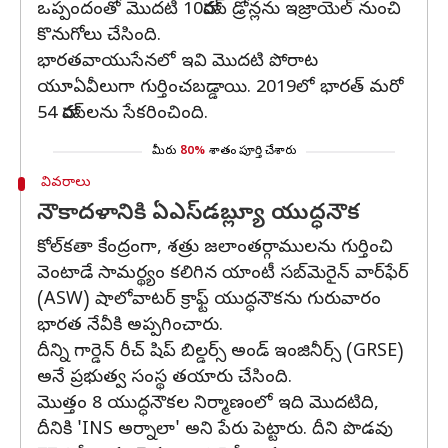
ఒప్పందంతో మొదటి 10హారప్‌ డ్రోన్లను ఇజ్రాయెల్‌ నుంచి
కొనుగోలు చేసింది.
భారతవాయుసేనలో ఇవి మొదటి పోరాట
యూఏవీలుగా గుర్తించబడ్డాయి. 2019లో భారత్‌ మరో
54 హారప్‌లను సేకరించింది.
మీరు
80%
శాతం పూర్తి చేశారు
వివరాలు
నౌకాదళానికి ఏఎస్‌డబ్ల్యూ యుద్ధనౌక
కోల్‌కతా కేంద్రంగా, శత్రు జలాంతర్గాములను గుర్తించి
వెంటాడే సామర్థ్యం కలిగిన యాంటీ సబ్‌మెరైన్‌ వార్‌ఫేర్‌
(ASW) షాలోవాటర్‌ క్రాఫ్ట్‌ యుద్ధనౌకను గురువారం
భారత నేవీకి అప్పగించారు.
దీన్ని గార్డెన్‌ రీచ్‌ షిప్‌ బిల్డర్స్‌ అండ్‌ ఇంజినీర్స్‌ (GRSE)
అనే ప్రభుత్వ సంస్థ తయారు చేసింది.
మొత్తం 8 యుద్ధనౌకల నిర్మాణంలో ఇది మొదటిది,
దీనికి 'INS అర్నాలా' అని పేరు పెట్టారు. దీని పొడవు