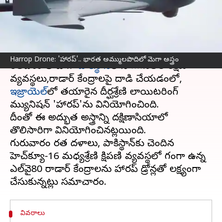
మెగా అస్త్రం
వ్రాసిన వారు
May 09, 2025
08:23 am
Sirish Praharaju
ఈ వార్తాకథనం ఏంటి
Harrop Drone: 'హారప్‌'.. భారత అమ్ములపొదిలో మెగా అస్త్రం
భారతదేశం తాజాగా
పాకిస్థాన్‌
లోని గగనతల రక్షణ
వ్యవస్థలు,రాడార్‌ కేంద్రాలపై దాడి చేయడంలో,
ఇజ్రాయెల్‌
లో తయారైన దీర్ఘశ్రేణి లాయిటరింగ్‌
మ్యునిషన్‌ 'హారప్‌'ను వినియోగించింది.
దీంతో ఈ అద్భుత అస్త్రాన్ని దక్షిణాసియాలో
తొలిసారిగా వినియోగించినట్లయింది.
గురువారం భారత దళాలు, పాకిస్థాన్‌కు చెందిన
హెచ్‌క్యూ-16 మధ్యశ్రేణి క్షిపణి వ్యవస్థలో భాగంగా ఉన్న
ఎల్‌వై80 రాడార్‌ కేంద్రాలను హారప్‌ డ్రోన్లతో లక్ష్యంగా
వివరాలు