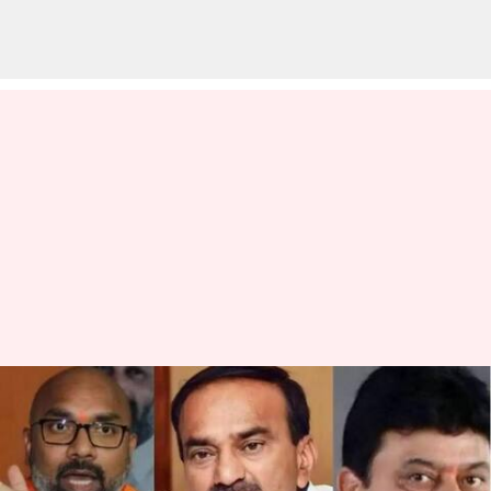
BJP: తెలంగాణ బీజేపీ కొత్త అధినేత
ఎవరు..? రామచందర్, ఈటలలో
ఎవరికీ ఛాన్స్‌!