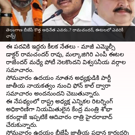
వ్రాసిన వారు
Jun 30, 2025
09:32 am
Jayachandra Akuri
ఈ వార్తాకథనం ఏంటి
తెలంగాణ బీజేపీ కొత్త అధినేత ఎవరు..? రామచందర్, ఈటలలో ఎవరికీ
తెలంగాణ
బీజేపీ
కొత్త రాష్ట్ర అధ్యక్షుడి ఎంపిక తుది
ఛాన్స్‌!
దశకు చేరుకుంది.
ఈ పదవికి ఇద్దరు కీలక నేతలు - మాజీ ఎమ్మెల్సీ
డాక్టర్ రామచందర్ రావు, మల్కాజిగిరి ఎంపీ ఈటల
రాజేందర్ మధ్యే పోటీ నెలకొందని విశ్వసనీయ వర్గాల
సమాచారం.
సోమవారం ఉదయం నూతన అధ్యక్షుడికి పార్టీ
జాతీయ నాయకత్వం నుంచి ఫోన్ కాల్ ద్వారా
సమాచారం అందనుందని చెబుతున్నారు.
ఈ నేపథ్యంలో రాష్ట్ర అధ్యక్ష ఎన్నికల రిటర్నింగ్
అధికారిణిగా నియమితులైన కేంద్ర మంత్రి శోభా
కరంద్లాజే ఇప్పటికే ఆదివారం రాత్రి హైదరాబాద్‌
చేరుకున్నారు.
సోమవారం ఉదయం బీజేపీ జాతీయ ప్రధాన కార్యదర్శి