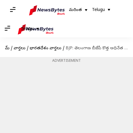
మరింత
Telugu
Telugu
హోమ్
/
వార్తలు
/
భారతదేశం వార్తలు
/
BJP: తెలంగాణ బీజేపీ కొత్త అధినేత ఎవరు..? రామచందర్, ఈటలలో ఎవరికీ ఛాన్స్‌!
ADVERTISEMENT