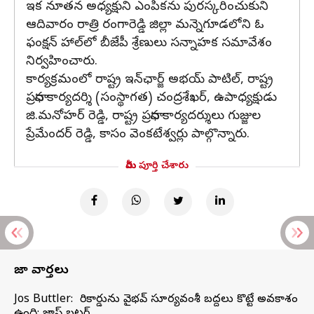
ఇక నూతన అధ్యక్షుని ఎంపికను పురస్కరించుకుని
ఆదివారం రాత్రి రంగారెడ్డి జిల్లా మన్నెగూడలోని ఓ
ఫంక్షన్‌ హాల్‌లో బీజేపీ శ్రేణులు సన్నాహక సమావేశం
నిర్వహించారు.
కార్యక్రమంలో రాష్ట్ర ఇన్‌ఛార్జ్‌ అభయ్ పాటిల్, రాష్ట్ర
ప్రధాన కార్యదర్శి (సంస్థాగత) చంద్రశేఖర్, ఉపాధ్యక్షుడు
జి.మనోహర్ రెడ్డి, రాష్ట్ర ప్రధాన కార్యదర్శులు గుజ్జుల
ప్రేమేందర్ రెడ్డి, కాసం వెంకటేశ్వర్లు పాల్గొన్నారు.
మీరు పూర్తి చేశారు
తాజా వార్తలు
Jos Buttler: నా రికార్డును వైభవ్ సూర్యవంశీ బద్దలు కొట్టే అవకాశం