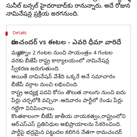
సునీల్ బన్సల్ హైదరాబాద్‌కు రానున్నారు. అదే రోజున
Details
రామచందర్‌ vs ఈటల - ఎవరి ధీమా వారిదే
మధ్యాహ్నం 2 గంటల నుంచి సాయంత్రం 4 గంటల
వరకు బీజేపీ రాష్ట్ర కార్యాలయంలో నామినేషన్ల
స్వీకరణ జరుగుతుంది.
అయితే నామినేషన్ వేశేది ఒక్కరే అనే సమాచారం
బీజేపీ వర్గాల నుంచి లభించింది.
రాష్ట్ర అధ్యక్ష పదవి కోసం తొలుత నాలుగు నుంచి ఐదు
పేర్లు చర్చలోకి వచ్చినా..ఆదివారం పార్టీలో రెండు పేర్లు
గట్టిగా వినిపించాయి.
కొంతకాలంగా బీజేపీ జాతీయ నాయకత్వం,రాష్ట్రంలోని
ఆర్‌ఎస్‌ఎస్‌ ప్రతినిధుల అభిప్రాయాలను సేకరించింది.
పార్టీపై భద్రమైన పట్టుదల కలిగిన నేతగా రామచందర్