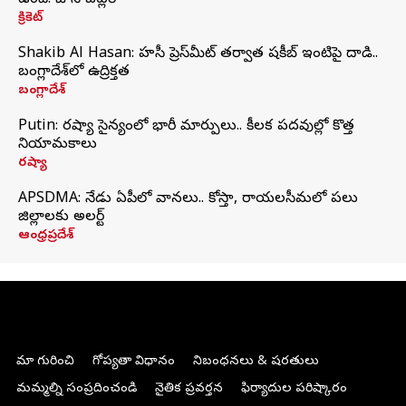
ఉంది: జాస్ బట్లర్
క్రికెట్
Shakib Al Hasan: హసీనా ప్రెస్‌మీట్‌ తర్వాత షకీబ్‌ ఇంటిపై దాడి..
బంగ్లాదేశ్‌లో ఉద్రిక్తత
బంగ్లాదేశ్
Putin: రష్యా సైన్యంలో భారీ మార్పులు.. కీలక పదవుల్లో కొత్త
నియామకాలు
రష్యా
APSDMA: నేడు ఏపీలో వానలు.. కోస్తా, రాయలసీమలో పలు
జిల్లాలకు అలర్ట్
ఆంధ్రప్రదేశ్
మా గురించి
గోప్యతా విధానం
నిబంధనలు & షరతులు
మమ్మల్ని సంప్రదించండి
నైతిక ప్రవర్తన
ఫిర్యాదుల పరిష్కారం