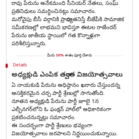
రావు పేరును అనేకమంది సీనియర్ నేతలు, సంఘ్
ప్రతినిధులు సమర్థించినట్లు సమాచారం.
మరోవైపు బీసీ వర్గానికి ప్రాధాన్యతనిస్తే బీజేపీకి సామాజిక
సమీకరణల్లో లాభమని భావిస్తూ ఈటల రాజేందర్
పేరును జాతీయ స్థాయిలో గత కొన్నాళ్లుగా
పరిశీలిస్తున్నారు.
మీరు
50%
శాతం పూర్తి చేశారు
Details
అధ్యక్షుడి ఎంపిక తర్వాత విజయోత్సవాలు
ఏ నాయకుడి పేరును అధిష్ఠానం ఖరారు చేస్తుందన్న
ఆసక్తికరమైన చర్చ పార్టీ శ్రేణుల్లో సాగుతోంది.
నూతన అధ్యక్షుడి పేరును పార్టీ జూలై 1న
ఎల్బీనగర్‌లోని ఓ ఫంక్షన్‌ హాల్‌లో అధికారికంగా
ప్రకటించనున్నట్లు సమాచారం.
ఈ సందర్భంగా పార్టీ శ్రేణులు భవ్యంగా
విజయోత్సవాలు జరపాలని నిర్ణయించుకున్నాయి.