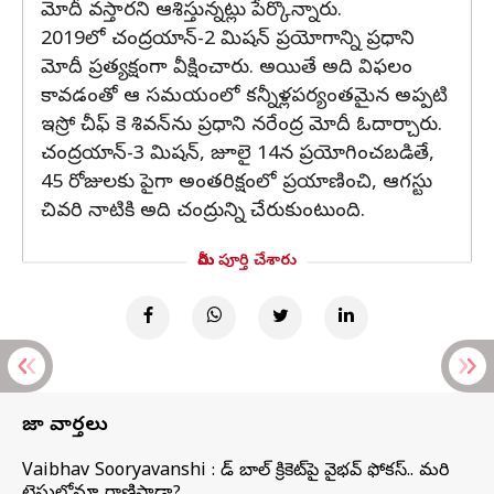
మోదీ వస్తారని ఆశిస్తున్నట్లు పేర్కొన్నారు.
2019లో చంద్రయాన్-2 మిషన్ ప్రయోగాన్ని ప్రధాని
మోదీ ప్రత్యక్షంగా వీక్షించారు. అయితే అది విఫలం
కావడంతో ఆ సమయంలో కన్నీళ్లపర్యంతమైన అప్పటి
ఇస్రో చీఫ్ కె శివన్‌ను ప్రధాని నరేంద్ర మోదీ ఓదార్చారు.
చంద్రయాన్-3 మిషన్, జూలై 14న ప్రయోగించబడితే,
45 రోజులకు పైగా అంతరిక్షంలో ప్రయాణించి, ఆగస్టు
చివరి నాటికి అది చంద్రున్ని చేరుకుంటుంది.
మీరు పూర్తి చేశారు
తాజా వార్తలు
Vaibhav Sooryavanshi : రెడ్ బాల్ క్రికెట్‌పై వైభవ్ ఫోకస్.. మరి