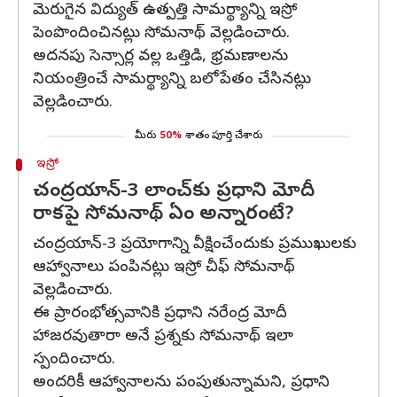
మెరుగైన విద్యుత్ ఉత్పత్తి సామర్థ్యాన్ని ఇస్రో
పెంపొందించినట్లు సోమనాథ్ వెల్లడించారు.
అదనపు సెన్సార్ల వల్ల ఒత్తిడి, భ్రమణాలను
నియంత్రించే సామర్థ్యాన్ని బలోపేతం చేసినట్లు
వెల్లడించారు.
మీరు
50%
శాతం పూర్తి చేశారు
ఇస్రో
చంద్రయాన్-3 లాంచ్‌కు ప్రధాని మోదీ
రాకపై సోమనాథ్ ఏం అన్నారంటే?
చంద్రయాన్-3 ప్రయోగాన్ని వీక్షించేందుకు ప్రముఖులకు
ఆహ్వానాలు పంపినట్లు ఇస్రో చీఫ్ సోమనాథ్
వెల్లడించారు.
ఈ ప్రారంభోత్సవానికి ప్రధాని నరేంద్ర మోదీ
హాజరవుతారా అనే ప్రశ్నకు సోమనాథ్ ఇలా
స్పందించారు.
అందరికీ ఆహ్వానాలను పంపుతున్నామని, ప్రధాని