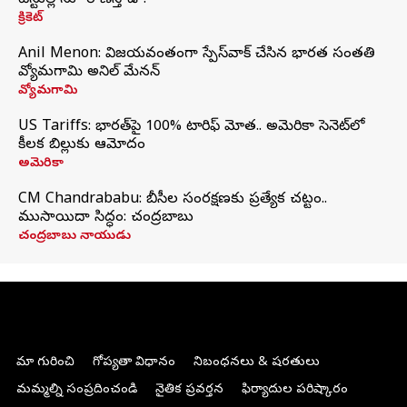
టెస్టుల్లోనూ రాణిస్తాడా?
క్రికెట్
Anil Menon: విజయవంతంగా స్పేస్‌వాక్‌ చేసిన భారత సంతతి
వ్యోమగామి అనిల్‌ మేనన్
వ్యోమగామి
US Tariffs: భారత్‌పై 100% టారిఫ్‌ మోత.. అమెరికా సెనెట్‌లో
కీలక బిల్లుకు ఆమోదం
అమెరికా
CM Chandrababu: బీసీల సంరక్షణకు ప్రత్యేక చట్టం..
ముసాయిదా సిద్ధం: చంద్రబాబు
చంద్రబాబు నాయుడు
మా గురించి
గోప్యతా విధానం
నిబంధనలు & షరతులు
మమ్మల్ని సంప్రదించండి
నైతిక ప్రవర్తన
ఫిర్యాదుల పరిష్కారం