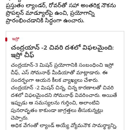
ప్రస్తుతం ల్యాండర్, రోవర్‌తో సహా అంతరిక్ష నౌకను
ప్రొపల్షన్ మాడ్యూల్‌పై ఉంచి, ప్రయోగాన్ని
ఇస్రో
చంద్రయాన్ -2 చివరి దశలో విఫలమైంది:
ఇస్రో చీఫ్
చంద్రయాన్-3 మిషన్‌ ప్రయోగానికి సంబంధించి ఇస్రో
చీఫ్, ఎస్ సోమనాథ్ మీడియాతో మాట్లాడారు. ఈ
సందర్భంగా ఆయన కీలక వ్యాఖ్యలు చేశారు.
చంద్రయాన్ -2 మిషన్ చిన్న, చిన్న కారణాలతో చివరి
దశలో విఫలమైందని సోమనాథ్ వివరించారు. అయితే
ఇప్పుడు ఆ సమస్యలను గుర్తించి, అలాంటివి
పునరావృతం కాకుండా జాగ్రత్తలు తీసుకున్నట్లు
చెప్పారు.
అధిక వేగంతో ల్యాండ్ అయ్యే వ్యోమనౌక సామర్థ్యాన్ని,