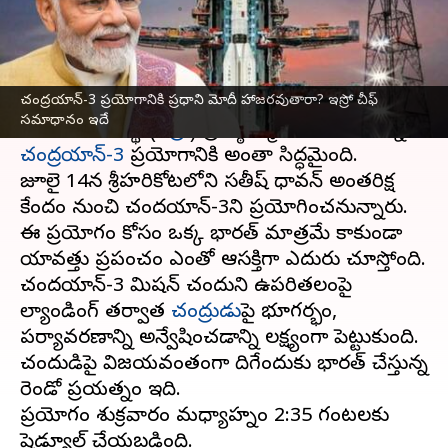
వ్రాసిన వారు
Jul 10, 2023
06:52 pm
Stalin
ఈ వార్తాకథనం ఏంటి
చంద్రయాన్-3 ప్రయోగానికి ప్రధాని మోదీ హాజరవుతారా? ఇస్రో చీఫ్
చంద్రుడిపై పరిశోధనలు చేసేందుకు భారత అంతరిక్ష
సమాధానం ఇదే
పరిశోధనా సంస్థ (
ఇస్రో
) ప్రతిష్ఠాత్మంగా చేపడుతున్న
చంద్రయాన్-3
ప్రయోగానికి అంతా సిద్ధమైంది.
జూలై 14న శ్రీహరికోటలోని సతీష్ ధావన్ అంతరిక్ష
కేంద్రం నుంచి చంద్రయాన్-3ని ప్రయోగించనున్నారు.
ఈ ప్రయోగం కోసం ఒక్క భారత్ మాత్రమే కాకుండా
యావత్తు ప్రపంచం ఎంతో ఆసక్తిగా ఎదురు చూస్తోంది.
చంద్రయాన్-3 మిషన్ చంద్రుని ఉపరితలంపై
ల్యాండింగ్ తర్వాత
చంద్రుడు
పై భూగర్భం,
పర్యావరణాన్ని అన్వేషించడాన్ని లక్ష్యంగా పెట్టుకుంది.
చంద్రుడిపై విజయవంతంగా దిగేందుకు భారత్ చేస్తున్న
రెండో ప్రయత్నం ఇది.
ప్రయోగం శుక్రవారం మధ్యాహ్నం 2:35 గంటలకు
షెడ్యూల్ చేయబడింది.