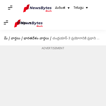
మరింత
Telugu
Telugu
హోమ్
/
వార్తలు
/
భారతదేశం వార్తలు
/
చంద్రయాన్-3 ప్రయోగానికి ప్రధాని మోదీ హాజరవుతారా? ఇస్రో చీఫ్ సమాధానం ఇదే
ADVERTISEMENT