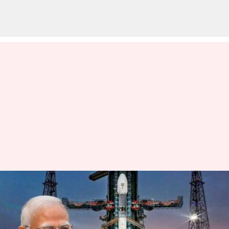
చంద్రయాన్-3 ప్రయోగానికి ప్రధాని
మోదీ హాజరవుతారా? ఇస్రో చీఫ్
సమాధానం ఇదే