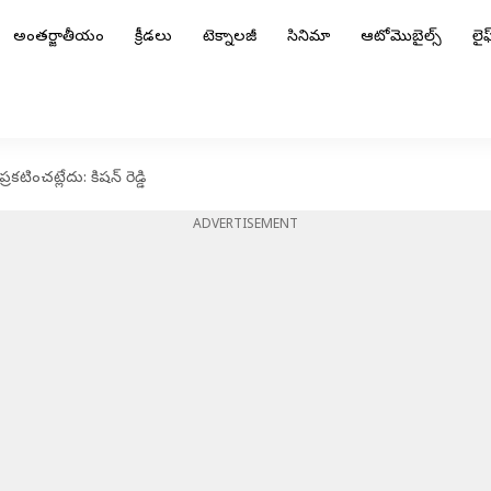
అంతర్జాతీయం
క్రీడలు
టెక్నాలజీ
సినిమా
ఆటోమొబైల్స్
లైఫ్
టించట్లేదు: కిషన్ రెడ్డి
ADVERTISEMENT