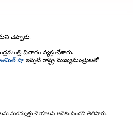
మని చెప్పారు.
ద్రమంత్రి విచారం వ్యక్తంచేశారు.
అమిత్ షా
ఇప్పటికే రాష్ట్ర ముఖ్యమంత్రులతో
రులను మరమ్మత్తు చేయాలని ఆదేశించిందని తెలిపారు.