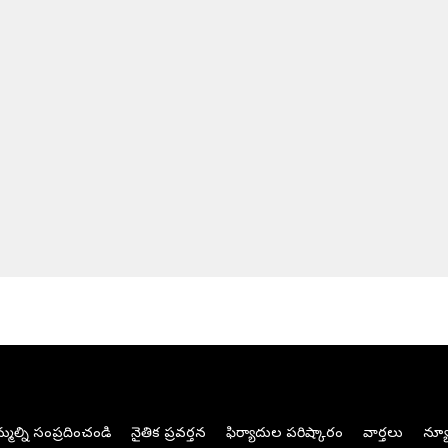
మల్ని సంప్రదించండి
నైతిక ప్రవర్తన
ఫిర్యాదుల పరిష్కారం
వార్తలు
న్యూ