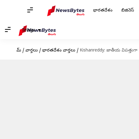
భారతదేశం
బిజినెస్
Telugu
హోమ్
/
వార్తలు
/
భారతదేశం వార్తలు
/
Kishanreddy: జాతీయ విపత్తుగా ప్రక