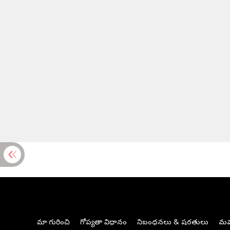
మా గురించి
గోప్యతా విధానం
నిబంధనలు & షరతులు
మమ్