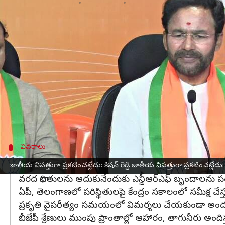
వ్రాసిన వారు
Sep 04, 2024
10:28 am
Sirish Praharaju
ఈ వార్తాకథనం ఏంటి
కేంద్రం విపత్కర సమయంలో తెలుగు రాష్ట్రాలకు సహాయం అ
వర్షాల కారణంగా రాష్ట్రంలో జరిగిన నష్టాన్ని పరిగణలో
రాష్ట్ర ప్రభుత్వం అందించే నివేదిక ఆధారంగా కేంద్ర బృంద
11 జిల్లాల్లో వర్షాల వల్ల ప్రజలు అనేక ఇబ్బందులను ఎదు
వర్షాలు, వరదల వల్ల ఆస్తి, పంట నష్టాలు భారీగా చోటు 
వివరాలు
ముంపు ప్రాంతాల్లో బీజేపీ శ్రేణులు ఆహారం,తాగున
జాతీయ విపత్తుగా ప్రకటించట్లేదు: కిషన్ రెడ్డి జాతీయ విపత్తుగా ప్రకటించట్లేదు: కి
వరద బాధితులను ఆదుకునేందుకు ఎన్డీఆర్ఎఫ్ బృందాలను ప
ఏపీ, తెలంగాణలో పరిస్థితులపై కేంద్రం సకాలంలో సమీక్ష 
ప్రకృతి వైపరీత్యం సమయంలో విమర్శలు చేయకుండా అందరూ స
బీజేపీ శ్రేణులు ముంపు ప్రాంతాల్లో ఆహారం, తాగునీరు అందిస