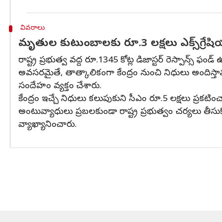
వివరాలు
మృతుల కుటుంబాలకు రూ.3 లక్షలు ఎక్స్‌గ్రేష
రాష్ట్ర ప్రభుత్వ వద్ద రూ.1345 కోట్ల డిజాస్టర్ రెస్పాన్స
అవసరమైతే, తాత్కాలికంగా కేంద్రం నుంచి నిధులు అందిస్తామన
సందేహం వ్యక్తం చేశారు.
కేంద్రం ఇచ్చే నిధులు కలుపుకుని సీఎం రూ.5 లక్షలు ప్రకట
అంటువ్యాధులు ప్రబలకుండా రాష్ట్ర ప్రభుత్వం చర్యలు తీస
వ్యాఖ్యానించారు.