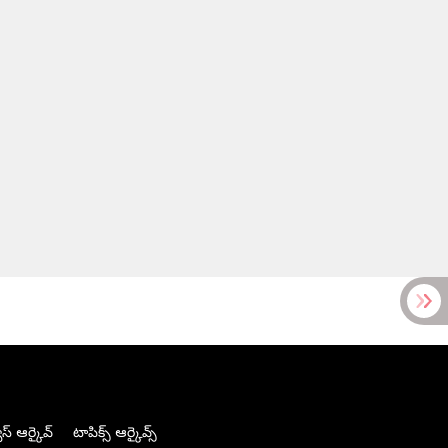
స్ ఆర్కైవ్
టాపిక్స్ ఆర్కైవ్స్