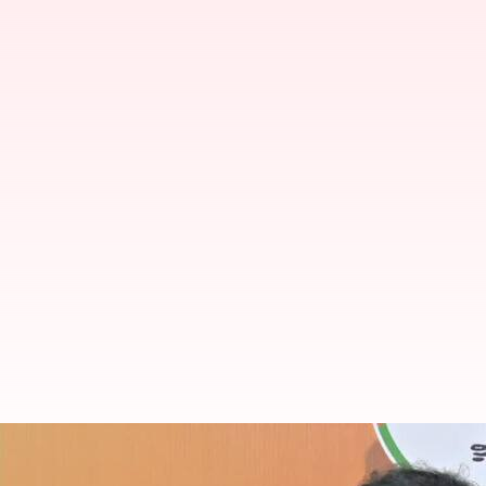
Kishanreddy: జాతీయ విపత్తుగా ప్రకటించ