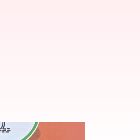
ట్లేదు: కిషన్ రెడ్డి