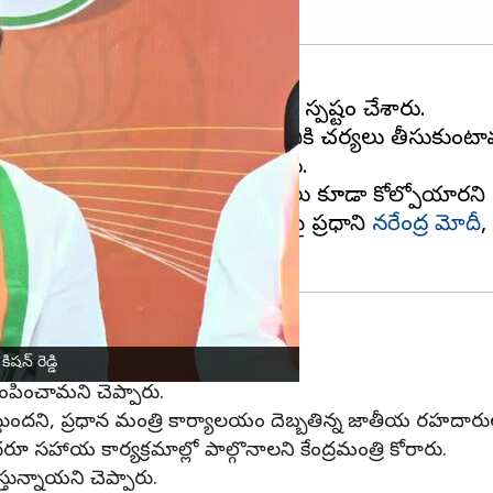
ందిస్తుందని కేంద్రమంత్రి
కిషన్ రెడ్డి
స్పష్టం చేశారు.
కి తీసుకొని, బాధితులను ఆదుకోవడానికి చర్యలు తీసుకుంటా
ాలు వచ్చి సమీక్ష చేస్తాయని తెలిపారు.
ర్కొంటున్నారని, కొంతమంది ప్రాణాలు కూడా కోల్పోయారని కేం
చేసుకున్నాయన్నారు. వరద ప్రభావంపై ప్రధాని
నరేంద్ర మోదీ
,
ీరు
షన్ రెడ్డి
ంపించామని చెప్పారు.
చేస్తుందని, ప్రధాన మంత్రి కార్యాలయం దెబ్బతిన్న జాతీయ రహదా
హాయ కార్యక్రమాల్లో పాల్గొనాలని కేంద్రమంత్రి కోరారు.
్తున్నాయని చెప్పారు.