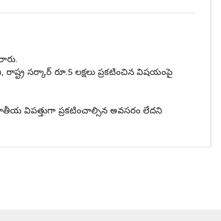
రారు.
 రాష్ట్ర సర్కార్ రూ.5 లక్షలు ప్రకటించిన విషయంపై
 జాతీయ విపత్తుగా ప్రకటించాల్సిన అవసరం లేదని