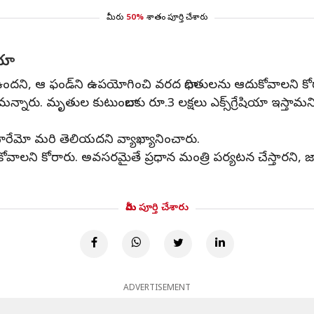
మీరు
50%
శాతం పూర్తి చేశారు
ియా
్ ఫండ్ ఉందని, ఆ ఫండ్‌ని ఉపయోగించి వరద బాధితులను ఆదుకోవాలని కో
్నారు. మృతుల కుటుంబాలకు రూ.3 లక్షలు ఎక్స్‌గ్రేషియా ఇస్తామని,
ించారేమో మరి తెలియదని వ్యాఖ్యానించారు.
ుకోవాలని కోరారు. అవసరమైతే ప్రధాన మంత్రి పర్యటన చేస్తారని,
మీరు పూర్తి చేశారు
ADVERTISEMENT