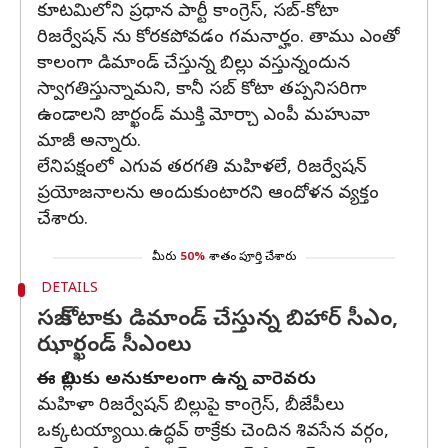
కూటమిలోని ప్రధాన పార్టీ కాంగ్రెస్, సబ్-కోటా
రిజర్వేషన్ ను కోరకపోవడం గమనార్హం. తాము ఎంతో
కాలంగా డిమాండ్ చేస్తున్న బిల్లు వస్తున్నందున
స్వాగతిస్తున్నామని, కానీ సబ్ కోటా తప్పనిసరిగా
ఉండాలని జార్ఖండ్ ముక్తి మోర్చా ఎంపీ మహువా
మాజీ అన్నారు.
లేనిపక్షంలో ఎగువ తరగతి మహిళలే, రిజర్వేషన్
ప్రయోజనాలను అందుకుంటారని ఆందోళన వ్యక్తం
చేశారు.
మీరు
50%
శాతం పూర్తి చేశారు
DETAILS
సబ్ కోటాకు డిమాండ్ చేస్తున్న బిహార్ సీఎం,
ఝార్ఖండ్ సీఎంలు
ఈ బిల్లుకు అనుకూలంగా ఉన్న వారెవరు
మహిళా రిజర్వేషన్‌ బిల్లుపై కాంగ్రెస్‌, బీజేపీలు
ఒక్కటయ్యాయి.ఉద్ధవ్ ఠాక్రేకు చెందిన శివసేన వర్గం,