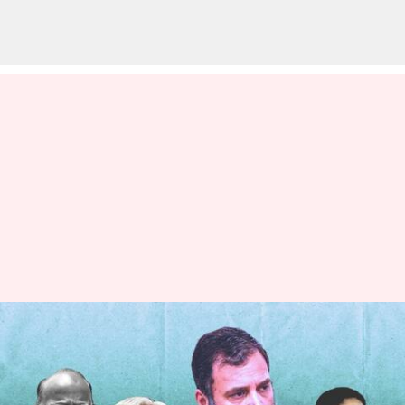
మహిళా రిజర్వేషన్ బిల్లుపై ఇండియా
కూటమిలో భిన్న వాదనలు..
ఎవరెమన్నారో తెలుసా