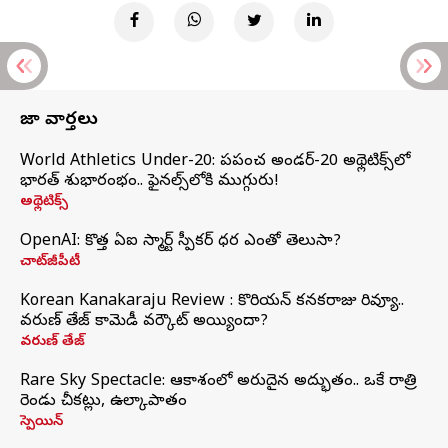
తాజా వార్తలు
World Athletics Under-20: ప్రపంచ అండర్-20 అథ్లెటిక్స్‌లో
భారత్‌ శుభారంభం.. ఫైనల్స్‌లోకి ముగ్గురు!
అథ్లెటిక్స్
OpenAI: కొత్త ఏఐ స్మార్ట్ స్పీకర్ ధర ఎంతో తెలుసా?
చాట్‌జీపీటీ
Korean Kanakaraju Review : కొరియన్ కనకరాజు రివ్యూ..
వరుణ్ తేజ్ కామెడీ వర్కౌట్ అయ్యిందా?
వరుణ్ తేజ్
Rare Sky Spectacle: ఆకాశంలో అరుదైన అద్భుతం.. ఒకే రాత్రి
రెండు చీకట్లు, ఉల్కాపాతం
స్పెయిన్