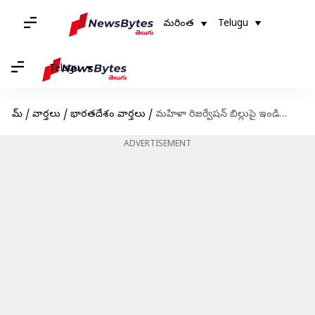
మరింత
Telugu
Telugu
హోమ్
/
వార్తలు
/
భారతదేశం వార్తలు
/
మహిళా రిజర్వేషన్ బిల్లుపై ఇండియా కూటమిలో భిన్న వాదనలు.. ఎవరెమన్నారో తెలుసా
ADVERTISEMENT