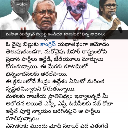
వ్రాసిన వారు
Sep 19, 2023
05:22 pm
TEJAVYAS BESTHA
ఈ వార్తాకథనం ఏంటి
మహిళా రిజర్వేషన్ బిల్లు
2023పై విపక్షాల కూటమి
మహిళా రిజర్వేషన్ బిల్లుపై ఇండియా కూటమిలో భిన్న వాదనలు
'ఇండియా'లో భిన్నవాదనలు వ్యక్తమవుతున్నాయి.
ఓ వైపు బిల్లుకు
కాంగ్రెస్
యథాతథంగా ఆమోదం
తెలుపుతుండగా, మరోవైపు బిహార్ రాష్ట్రంలోని
ప్రధాన పార్టీలు ఆర్జేడీ, జేడీయూలు మార్పులు
కోరుతున్నాయి. ఈ మేరకు కూటమిలో
భిన్నవాదనలకు తెరలేపాయి.
ఈ క్రమంలోనే కేంద్రం ఉద్దేశం ఏమిటో మరింత
స్పష్టతనివ్వాలని కోరుతున్నాయి.
మహిళలకు రాజకీయ ప్రాతినిథ్యం ఇవ్వాలన్నదే మీ
ఆలోచన అయితే ఎస్సీ, ఎస్టీ, ఓబీసీలకు సబ్ కోటా
ఇస్తేనే పూర్తి న్యాయం జరిగినట్టని ఆ పార్టీలు
సూచిస్తున్నాయి.
ఎన్నికలకు ముందు మోదీ సర్కార్ పెద్ద ఎత్తుగడే