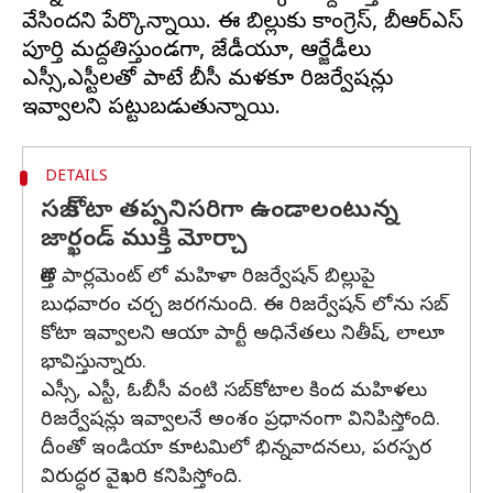
వేసిందని పేర్కొన్నాయి. ఈ బిల్లుకు కాంగ్రెస్, బీఆర్‌ఎస్
పూర్తి మద్దతిస్తుండగా, జేడీయూ, ఆర్జేడీలు
ఎస్సీ,ఎస్టీలతో పాటే బీసీ మహిళకూ రిజర్వేషన్లు
DETAILS
సబ్ కోటా తప్పనిసరిగా ఉండాలంటున్న
జార్ఖండ్ ముక్తి మోర్చా
కొత్త పార్లమెంట్ లో మహిళా రిజర్వేషన్ బిల్లుపై
బుధవారం చర్చ జరగనుంది. ఈ రిజర్వేషన్ లోను సబ్
కోటా ఇవ్వాలని ఆయా పార్టీ అధినేతలు నితీష్, లాలూ
భావిస్తున్నారు.
ఎస్సీ, ఎస్టీ, ఓబీసీ వంటి సబ్‌కోటాల కింద మహిళలు
రిజర్వేషన్లు ఇవ్వాలనే అంశం ప్రధానంగా వినిపిస్తోంది.
దీంతో ఇండియా కూటమిలో భిన్నవాదనలు, పరస్పర
విరుద్ధర వైఖరి కనిపిస్తోంది.