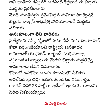
ఆప్ జాతీయ కన్వీనర్ అరవింద్ కేజ్రీవాల్ ఈ బిల్లుకు
మద్దతు ప్రకటించారు.
మోదీ మంత్రివర్గం ప్రవేశపెట్టిన మహిళా రిజర్వేషన్
బిల్లుకు కాంగ్రెస్ అధినేత్రి సోనియాగాంధీ మద్దతు
పలికారు.
అనుకూలంగా లేని వారెవరు :
ప్రత్యేకించి ఎస్సీ,ఎస్టీలతో పాటు బీసీ మహిళలకూ సబ్
కోటా వర్తింపజేయాలని రాష్ట్రీయ జనతాదళ్,
జనతాదళ్ యునైటెడ్, జార్ఖండ్ ముక్తి మోర్చా
పట్టుబడుతున్నాయి.ఈ మేరకు బిల్లుకు మద్దతిచ్చే
అవకాశాలు లేవని సమాచారం.
కోటాలో ఉపకోటా అంశం కూటమిలో చీలికకు
తెరలేపడంపై చర్చ జరుగుతుండటం గమనార్హం.
కాంగ్రెస్ సహా 28 పార్టీలు ఇటీవలే ఇండియా కూటమి
పేరిట ఏకమయ్యాయి.
మీరు పూర్తి చేశారు