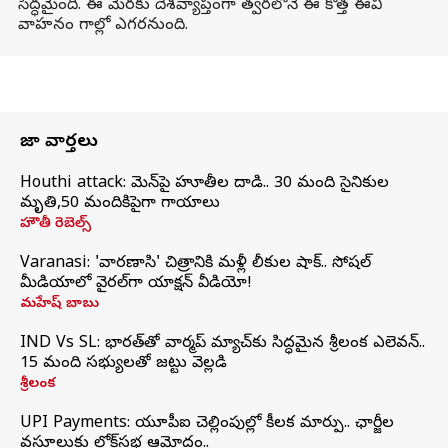
సిద్ధమైంది. ఈ మేరకు దేశవ్యాప్తంగా త్వరలోనే ఈ కొత్త ఈవీ
వాహనం గాల్లో ఎగరనుంది.
తాజా వార్తలు
Houthi attack: యెమెన్‌పై హూతీల దాడి.. 30 మంది సైనికుల
మృతి,50 మందికిపైగా గాయాలు
హౌతీ రెబెల్స్
Varanasi: 'వారణాసి' చిత్రానికి మళ్లీ లీకుల షాక్.. సోషల్
మీడియాలో వైరల్‌గా యాక్షన్ వీడియో!
మహేష్ బాబు
IND Vs SL: భారత్‌తో వార్మప్‌ మ్యాచ్‌కు సిద్ధమైన శ్రీలంక ఎలెవన్..
15 మంది సభ్యులతో జట్టు వెల్లడి
శ్రీలంక
UPI Payments: యూపీఐ చెల్లింపుల్లో కీలక మార్పు.. ఛార్జీల
వసూలుకు లోక్‌సభ ఆమోదం..