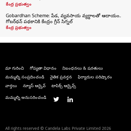
కేంద్ర ప్రభుత్వం
Gobardhan Scheme: పేడ, వ్యవసాయ వ్యర్థాలతో ఆదాయం..
గోబర్‌ధన్ పథకానికి కేంద్రం గ్రీన్ సిగ్నల్
కేంద్ర ప్రభుత్వం
మా గురించి
గోప్యతా విధానం
నిబంధనలు & షరతులు
మమ్మల్ని సంప్రదించండి
నైతిక ప్రవర్తన
ఫిర్యాదుల పరిష్కారం
వార్తలు
న్యూస్ ఆర్కైవ్
టాపిక్స్ ఆర్కైవ్స్
మమ్మల్ని అనుసరించండి
All rights reserved © Candela Labs Private Limited 2026