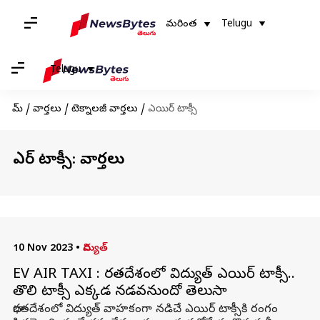
మరింత
Telugu
Telugu
హోమ్
/
వార్తలు
/
టెక్నాలజీ వార్తలు
/
ఎయిర్ టాక్సీ
ఎయిర్ టాక్సీ: వార్తలు
10 Nov 2023
•
విద్యుత్
EV AIR TAXI : భారతదేశంలో విద్యుత్‌ ఎయిర్‌ టాక్సీ..
తొలి టాక్సీ ఎక్కడ నడవనుందో తెలుసా
భారతదేశంలో విద్యుత్ వాహకంగా నడిచే ఎయిర్ టాక్సీకి రంగం