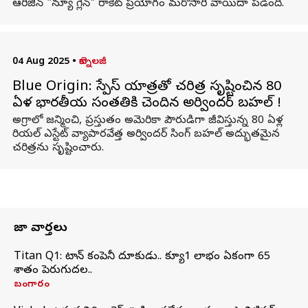
ఆరిజిన్‌ "న్యూ గ్లెన్" రాకెట్‌ ప్రయోగం మరోసారి వాయిదా పడింది.
04 Aug 2025
•
టెక్నాలజీ
Blue Origin: స్పేస్ యాత్రతో చరిత్ర సృష్టించిన 80
ఏళ్ల భారతీయ సంతతికి చెందిన అర్విందర్ బహల్ !
అగ్రాలో జన్మించి, ప్రస్తుతం అమెరికా పౌరుడిగా జీవిస్తున్న 80 ఏళ్ల
రియల్ ఎస్టేట్ వ్యాపారవేత్త అర్విందర్ సింగ్ బహల్ అద్భుతమైన
చరిత్రను సృష్టించారు.
తాజా వార్తలు
Titan Q1: టైటాన్ కంపెనీ దూకుడు.. క్యూ1 లాభం ఏకంగా 65
శాతం పెరుగుదల..
బంగారం