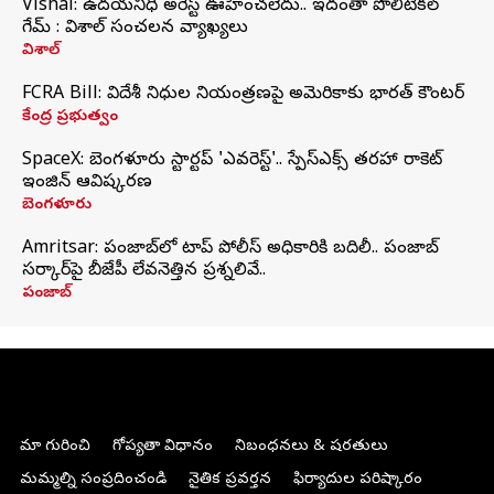
Vishal: ఉదయనిధి అరెస్ట్‌ ఊహించలేదు.. ఇదంతా పొలిటికల్
గేమ్ : విశాల్ సంచలన వ్యాఖ్యలు
విశాల్
FCRA Bill: విదేశీ నిధుల నియంత్రణపై అమెరికాకు భారత్‌ కౌంటర్
కేంద్ర ప్రభుత్వం
SpaceX: బెంగళూరు స్టార్టప్‌ 'ఎవరెస్ట్'.. స్పేస్‌ఎక్స్ తరహా రాకెట్‌
ఇంజిన్‌ ఆవిష్కరణ
బెంగళూరు
Amritsar: పంజాబ్‌లో టాప్ పోలీస్ అధికారికి బదిలీ.. పంజాబ్
సర్కార్‌పై బీజేపీ లేవనెత్తిన ప్రశ్నలివే..
పంజాబ్
మా గురించి
గోప్యతా విధానం
నిబంధనలు & షరతులు
మమ్మల్ని సంప్రదించండి
నైతిక ప్రవర్తన
ఫిర్యాదుల పరిష్కారం