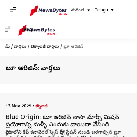
మరింత
Telugu
Telugu
హోమ్
/
వార్తలు
/
టెక్నాలజీ వార్తలు
/
బ్లూ ఆరిజిన్
బ్లూ ఆరిజిన్: వార్తలు
13 Nov 2025
•
టెక్నాలజీ
Blue Origin: బ్లూ ఆరిజిన్ నాసా మార్స్ మిషన్
ప్రయోగాన్ని మళ్ళీ ఎందుకు వాయిదా వేసింది
ఫ్లోరిడాలోని కేప్ కనావెరల్ స్పేస్ ఫోర్స్ స్టేషన్‌ నుండి జరగాల్సిన బ్లూ