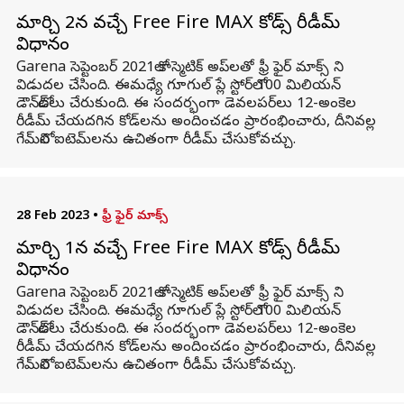
మార్చి 2న వచ్చే Free Fire MAX కోడ్స్ రీడీమ్
విధానం
Garena సెప్టెంబర్ 2021లో కాస్మెటిక్ అప్‌లతో ఫ్రీ ఫైర్ మాక్స్ ని
విడుదల చేసింది. ఈమధ్యే గూగుల్ ప్లే స్టోర్‌లో 100 మిలియన్
డౌన్‌లోడ్‌లు చేరుకుంది. ఈ సందర్భంగా డెవలపర్‌లు 12-అంకెల
రీడీమ్ చేయదగిన కోడ్‌లను అందించడం ప్రారంభించారు, దీనివల్ల
గేమ్‌లోని ఐటెమ్‌లను ఉచితంగా రీడీమ్ చేసుకోవచ్చు.
28 Feb 2023
•
ఫ్రీ ఫైర్ మాక్స్
మార్చి 1న వచ్చే Free Fire MAX కోడ్స్ రీడీమ్
విధానం
Garena సెప్టెంబర్ 2021లో కాస్మెటిక్ అప్‌లతో ఫ్రీ ఫైర్ మాక్స్ ని
విడుదల చేసింది. ఈమధ్యే గూగుల్ ప్లే స్టోర్‌లో 100 మిలియన్
డౌన్‌లోడ్‌లు చేరుకుంది. ఈ సందర్భంగా డెవలపర్‌లు 12-అంకెల
రీడీమ్ చేయదగిన కోడ్‌లను అందించడం ప్రారంభించారు, దీనివల్ల
గేమ్‌లోని ఐటెమ్‌లను ఉచితంగా రీడీమ్ చేసుకోవచ్చు.