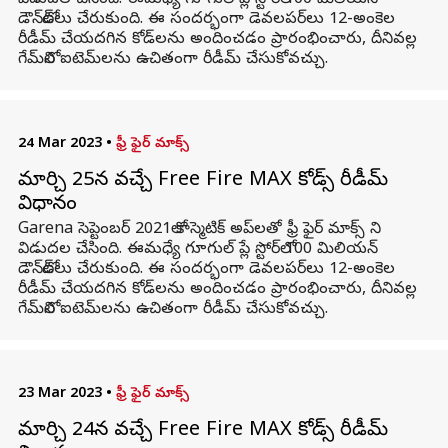
విడుదల చేసింది. ఈమధ్యే గూగుల్ ప్లే స్టోర్‌లో 100 మిలియన్
డౌన్‌లోడ్‌లు చేరుకుంది. ఈ సందర్భంగా డెవలపర్‌లు 12-అంకెల
రీడీమ్ చేయదగిన కోడ్‌లను అందించడం ప్రారంభించారు, దీనివల్ల
గేమ్‌లోని ఐటెమ్‌లను ఉచితంగా రీడీమ్ చేసుకోవచ్చు.
24 Mar 2023
•
ఫ్రీ ఫైర్ మాక్స్
మార్చి 25న వచ్చే Free Fire MAX కోడ్స్ రీడీమ్
విధానం
Garena సెప్టెంబర్ 2021లో కాస్మెటిక్ అప్‌లతో ఫ్రీ ఫైర్ మాక్స్ ని
విడుదల చేసింది. ఈమధ్యే గూగుల్ ప్లే స్టోర్‌లో 100 మిలియన్
డౌన్‌లోడ్‌లు చేరుకుంది. ఈ సందర్భంగా డెవలపర్‌లు 12-అంకెల
రీడీమ్ చేయదగిన కోడ్‌లను అందించడం ప్రారంభించారు, దీనివల్ల
గేమ్‌లోని ఐటెమ్‌లను ఉచితంగా రీడీమ్ చేసుకోవచ్చు.
23 Mar 2023
•
ఫ్రీ ఫైర్ మాక్స్
మార్చి 24న వచ్చే Free Fire MAX కోడ్స్ రీడీమ్