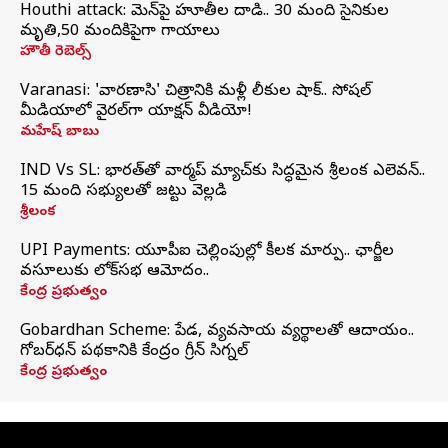
Houthi attack: యెమెన్‌పై హూతీల దాడి.. 30 మంది సైనికుల
మృతి,50 మందికిపైగా గాయాలు
హౌతీ రెబెల్స్
Varanasi: 'వారణాసి' చిత్రానికి మళ్లీ లీకుల షాక్.. సోషల్
మీడియాలో వైరల్‌గా యాక్షన్ వీడియో!
మహేష్ బాబు
IND Vs SL: భారత్‌తో వార్మప్‌ మ్యాచ్‌కు సిద్ధమైన శ్రీలంక ఎలెవన్..
15 మంది సభ్యులతో జట్టు వెల్లడి
శ్రీలంక
UPI Payments: యూపీఐ చెల్లింపుల్లో కీలక మార్పు.. ఛార్జీల
వసూలుకు లోక్‌సభ ఆమోదం..
కేంద్ర ప్రభుత్వం
Gobardhan Scheme: పేడ, వ్యవసాయ వ్యర్థాలతో ఆదాయం..
గోబర్‌ధన్ పథకానికి కేంద్రం గ్రీన్ సిగ్నల్
కేంద్ర ప్రభుత్వం