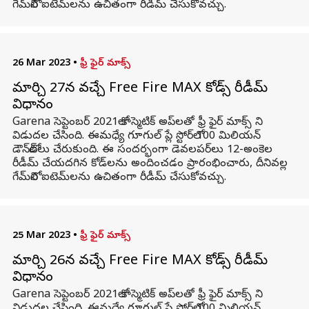
గేమ్‌లోని ఐటెమ్‌లను ఉచితంగా రీడీమ్ చేసుకోవచ్చు.
26 Mar 2023
•
ఫ్రీ ఫైర్ మాక్స్
మార్చి 27న వచ్చే Free Fire MAX కోడ్స్ రీడీమ్
విధానం
Garena సెప్టెంబర్ 2021లో కాస్మెటిక్ అప్‌లతో ఫ్రీ ఫైర్ మాక్స్ ని
విడుదల చేసింది. ఈమధ్యే గూగుల్ ప్లే స్టోర్‌లో 100 మిలియన్
డౌన్‌లోడ్‌లు చేరుకుంది. ఈ సందర్భంగా డెవలపర్‌లు 12-అంకెల
రీడీమ్ చేయదగిన కోడ్‌లను అందించడం ప్రారంభించారు, దీనివల్ల
గేమ్‌లోని ఐటెమ్‌లను ఉచితంగా రీడీమ్ చేసుకోవచ్చు.
25 Mar 2023
•
ఫ్రీ ఫైర్ మాక్స్
మార్చి 26న వచ్చే Free Fire MAX కోడ్స్ రీడీమ్
విధానం
Garena సెప్టెంబర్ 2021లో కాస్మెటిక్ అప్‌లతో ఫ్రీ ఫైర్ మాక్స్ ని