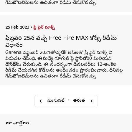
గేమ్‌లోని ఐటెమ్‌లను ఉచితంగా రీడీమ్ చేసుకోవచ్చు.
25 Feb 2023
•
ఫ్రీ ఫైర్ మాక్స్
ఫిబ్రవరి 25న వచ్చే Free Fire MAX కోడ్స్ రీడీమ్
విధానం
Garena సెప్టెంబర్ 2021లో కాస్మెటిక్ అప్‌లతో ఫ్రీ ఫైర్ మాక్స్ ని
విడుదల చేసింది. ఈమధ్యే గూగుల్ ప్లే స్టోర్‌లో 100 మిలియన్
డౌన్‌లోడ్‌లు చేరుకుంది. ఈ సందర్భంగా డెవలపర్‌లు 12-అంకెల
రీడీమ్ చేయదగిన కోడ్‌లను అందించడం ప్రారంభించారు, దీనివల్ల
గేమ్‌లోని ఐటెమ్‌లను ఉచితంగా రీడీమ్ చేసుకోవచ్చు.
మునుపటి
•
తరువాత
తాజా వార్తలు