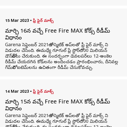
15 Mar 2023
•
ఫ్రీ ఫైర్ మాక్స్
మార్చి 16న వచ్చే Free Fire MAX కోడ్స్ రీడీమ్
విధానం
Garena సెప్టెంబర్ 2021లో కాస్మెటిక్ అప్‌లతో ఫ్రీ ఫైర్ మాక్స్ ని
విడుదల చేసింది. ఈమధ్యే గూగుల్ ప్లే స్టోర్‌లో 100 మిలియన్
డౌన్‌లోడ్‌లు చేరుకుంది. ఈ సందర్భంగా డెవలపర్‌లు 12-అంకెల
రీడీమ్ చేయదగిన కోడ్‌లను అందించడం ప్రారంభించారు, దీనివల్ల
గేమ్‌లోని ఐటెమ్‌లను ఉచితంగా రీడీమ్ చేసుకోవచ్చు.
14 Mar 2023
•
ఫ్రీ ఫైర్ మాక్స్
మార్చి 15న వచ్చే Free Fire MAX కోడ్స్ రీడీమ్
విధానం
Garena సెప్టెంబర్ 2021లో కాస్మెటిక్ అప్‌లతో ఫ్రీ ఫైర్ మాక్స్ ని
విడుదల చేసింది. ఈమధ్యే గూగుల్ ప్లే స్టోర్‌లో 100 మిలియన్