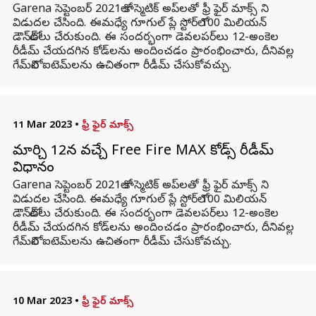
Garena సెప్టెంబర్ 2021లో కాస్మెటిక్ అప్‌లతో ఫ్రీ ఫైర్ మాక్స్ ని
విడుదల చేసింది. ఈమధ్యే గూగుల్ ప్లే స్టోర్‌లో 100 మిలియన్
డౌన్‌లోడ్‌లు చేరుకుంది. ఈ సందర్భంగా డెవలపర్‌లు 12-అంకెల
రీడీమ్ చేయదగిన కోడ్‌లను అందించడం ప్రారంభించారు, దీనివల్ల
గేమ్‌లోని ఐటెమ్‌లను ఉచితంగా రీడీమ్ చేసుకోవచ్చు.
11 Mar 2023
•
ఫ్రీ ఫైర్ మాక్స్
మార్చి 12న వచ్చే Free Fire MAX కోడ్స్ రీడీమ్
విధానం
Garena సెప్టెంబర్ 2021లో కాస్మెటిక్ అప్‌లతో ఫ్రీ ఫైర్ మాక్స్ ని
విడుదల చేసింది. ఈమధ్యే గూగుల్ ప్లే స్టోర్‌లో 100 మిలియన్
డౌన్‌లోడ్‌లు చేరుకుంది. ఈ సందర్భంగా డెవలపర్‌లు 12-అంకెల
రీడీమ్ చేయదగిన కోడ్‌లను అందించడం ప్రారంభించారు, దీనివల్ల
గేమ్‌లోని ఐటెమ్‌లను ఉచితంగా రీడీమ్ చేసుకోవచ్చు.
10 Mar 2023
•
ఫ్రీ ఫైర్ మాక్స్