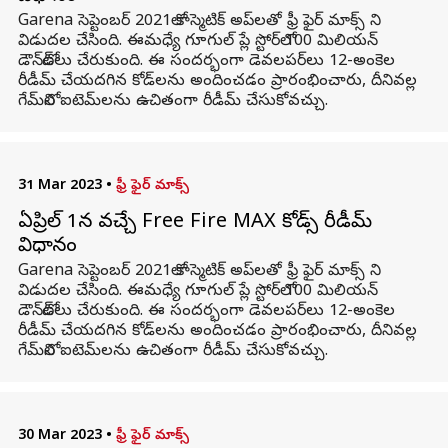
Garena సెప్టెంబర్ 2021లో కాస్మెటిక్ అప్‌లతో ఫ్రీ ఫైర్ మాక్స్ ని
విడుదల చేసింది. ఈమధ్యే గూగుల్ ప్లే స్టోర్‌లో 100 మిలియన్
డౌన్‌లోడ్‌లు చేరుకుంది. ఈ సందర్భంగా డెవలపర్‌లు 12-అంకెల
రీడీమ్ చేయదగిన కోడ్‌లను అందించడం ప్రారంభించారు, దీనివల్ల
గేమ్‌లోని ఐటెమ్‌లను ఉచితంగా రీడీమ్ చేసుకోవచ్చు.
31 Mar 2023
•
ఫ్రీ ఫైర్ మాక్స్
ఏప్రిల్ 1న వచ్చే Free Fire MAX కోడ్స్ రీడీమ్
విధానం
Garena సెప్టెంబర్ 2021లో కాస్మెటిక్ అప్‌లతో ఫ్రీ ఫైర్ మాక్స్ ని
విడుదల చేసింది. ఈమధ్యే గూగుల్ ప్లే స్టోర్‌లో 100 మిలియన్
డౌన్‌లోడ్‌లు చేరుకుంది. ఈ సందర్భంగా డెవలపర్‌లు 12-అంకెల
రీడీమ్ చేయదగిన కోడ్‌లను అందించడం ప్రారంభించారు, దీనివల్ల
గేమ్‌లోని ఐటెమ్‌లను ఉచితంగా రీడీమ్ చేసుకోవచ్చు.
30 Mar 2023
•
ఫ్రీ ఫైర్ మాక్స్