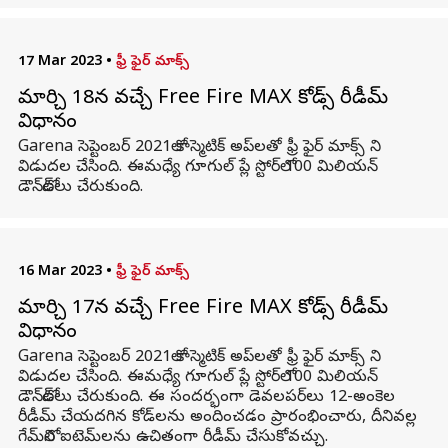
17 Mar 2023
•
ఫ్రీ ఫైర్ మాక్స్
మార్చి 18న వచ్చే Free Fire MAX కోడ్స్ రీడీమ్
విధానం
Garena సెప్టెంబర్ 2021లో కాస్మెటిక్ అప్‌లతో ఫ్రీ ఫైర్ మాక్స్ ని
విడుదల చేసింది. ఈమధ్యే గూగుల్ ప్లే స్టోర్‌లో 100 మిలియన్
డౌన్‌లోడ్‌లు చేరుకుంది.
16 Mar 2023
•
ఫ్రీ ఫైర్ మాక్స్
మార్చి 17న వచ్చే Free Fire MAX కోడ్స్ రీడీమ్
విధానం
Garena సెప్టెంబర్ 2021లో కాస్మెటిక్ అప్‌లతో ఫ్రీ ఫైర్ మాక్స్ ని
విడుదల చేసింది. ఈమధ్యే గూగుల్ ప్లే స్టోర్‌లో 100 మిలియన్
డౌన్‌లోడ్‌లు చేరుకుంది. ఈ సందర్భంగా డెవలపర్‌లు 12-అంకెల
రీడీమ్ చేయదగిన కోడ్‌లను అందించడం ప్రారంభించారు, దీనివల్ల
గేమ్‌లోని ఐటెమ్‌లను ఉచితంగా రీడీమ్ చేసుకోవచ్చు.