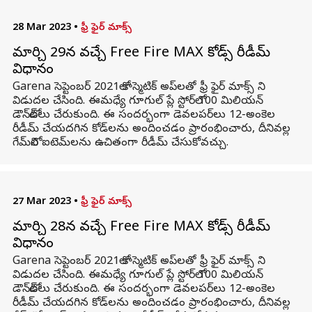
28 Mar 2023
•
ఫ్రీ ఫైర్ మాక్స్
మార్చి 29న వచ్చే Free Fire MAX కోడ్స్ రీడీమ్
విధానం
Garena సెప్టెంబర్ 2021లో కాస్మెటిక్ అప్‌లతో ఫ్రీ ఫైర్ మాక్స్ ని
విడుదల చేసింది. ఈమధ్యే గూగుల్ ప్లే స్టోర్‌లో 100 మిలియన్
డౌన్‌లోడ్‌లు చేరుకుంది. ఈ సందర్భంగా డెవలపర్‌లు 12-అంకెల
రీడీమ్ చేయదగిన కోడ్‌లను అందించడం ప్రారంభించారు, దీనివల్ల
గేమ్‌లోని ఐటెమ్‌లను ఉచితంగా రీడీమ్ చేసుకోవచ్చు.
27 Mar 2023
•
ఫ్రీ ఫైర్ మాక్స్
మార్చి 28న వచ్చే Free Fire MAX కోడ్స్ రీడీమ్
విధానం
Garena సెప్టెంబర్ 2021లో కాస్మెటిక్ అప్‌లతో ఫ్రీ ఫైర్ మాక్స్ ని
విడుదల చేసింది. ఈమధ్యే గూగుల్ ప్లే స్టోర్‌లో 100 మిలియన్
డౌన్‌లోడ్‌లు చేరుకుంది. ఈ సందర్భంగా డెవలపర్‌లు 12-అంకెల
రీడీమ్ చేయదగిన కోడ్‌లను అందించడం ప్రారంభించారు, దీనివల్ల