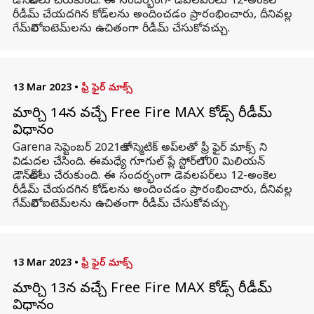
డౌన్‌లోడ్‌లు చేరుకుంది. ఈ సందర్భంగా డెవలపర్‌లు 12-అంకెల
రీడీమ్ చేయదగిన కోడ్‌లను అందించడం ప్రారంభించారు, దీనివల్ల
గేమ్‌లోని ఐటెమ్‌లను ఉచితంగా రీడీమ్ చేసుకోవచ్చు.
13 Mar 2023
•
ఫ్రీ ఫైర్ మాక్స్
మార్చి 14న వచ్చే Free Fire MAX కోడ్స్ రీడీమ్
విధానం
Garena సెప్టెంబర్ 2021లో కాస్మెటిక్ అప్‌లతో ఫ్రీ ఫైర్ మాక్స్ ని
విడుదల చేసింది. ఈమధ్యే గూగుల్ ప్లే స్టోర్‌లో 100 మిలియన్
డౌన్‌లోడ్‌లు చేరుకుంది. ఈ సందర్భంగా డెవలపర్‌లు 12-అంకెల
రీడీమ్ చేయదగిన కోడ్‌లను అందించడం ప్రారంభించారు, దీనివల్ల
గేమ్‌లోని ఐటెమ్‌లను ఉచితంగా రీడీమ్ చేసుకోవచ్చు.
13 Mar 2023
•
ఫ్రీ ఫైర్ మాక్స్
మార్చి 13న వచ్చే Free Fire MAX కోడ్స్ రీడీమ్
విధానం