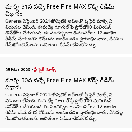
మార్చి 31న వచ్చే Free Fire MAX కోడ్స్ రీడీమ్
విధానం
Garena సెప్టెంబర్ 2021లో కాస్మెటిక్ అప్‌లతో ఫ్రీ ఫైర్ మాక్స్ ని
విడుదల చేసింది. ఈమధ్యే గూగుల్ ప్లే స్టోర్‌లో 100 మిలియన్
డౌన్‌లోడ్‌లు చేరుకుంది. ఈ సందర్భంగా డెవలపర్‌లు 12-అంకెల
రీడీమ్ చేయదగిన కోడ్‌లను అందించడం ప్రారంభించారు, దీనివల్ల
గేమ్‌లోని ఐటెమ్‌లను ఉచితంగా రీడీమ్ చేసుకోవచ్చు.
29 Mar 2023
•
ఫ్రీ ఫైర్ మాక్స్
మార్చి 30న వచ్చే Free Fire MAX కోడ్స్ రీడీమ్
విధానం
Garena సెప్టెంబర్ 2021లో కాస్మెటిక్ అప్‌లతో ఫ్రీ ఫైర్ మాక్స్ ని
విడుదల చేసింది. ఈమధ్యే గూగుల్ ప్లే స్టోర్‌లో 100 మిలియన్
డౌన్‌లోడ్‌లు చేరుకుంది. ఈ సందర్భంగా డెవలపర్‌లు 12-అంకెల
రీడీమ్ చేయదగిన కోడ్‌లను అందించడం ప్రారంభించారు, దీనివల్ల
గేమ్‌లోని ఐటెమ్‌లను ఉచితంగా రీడీమ్ చేసుకోవచ్చు.