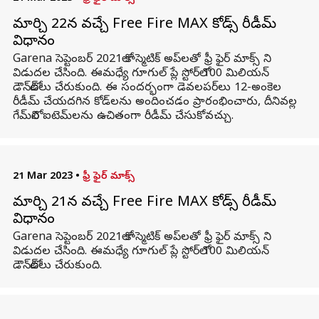
మార్చి 22న వచ్చే Free Fire MAX కోడ్స్ రీడీమ్
విధానం
Garena సెప్టెంబర్ 2021లో కాస్మెటిక్ అప్‌లతో ఫ్రీ ఫైర్ మాక్స్ ని
విడుదల చేసింది. ఈమధ్యే గూగుల్ ప్లే స్టోర్‌లో 100 మిలియన్
డౌన్‌లోడ్‌లు చేరుకుంది. ఈ సందర్భంగా డెవలపర్‌లు 12-అంకెల
రీడీమ్ చేయదగిన కోడ్‌లను అందించడం ప్రారంభించారు, దీనివల్ల
గేమ్‌లోని ఐటెమ్‌లను ఉచితంగా రీడీమ్ చేసుకోవచ్చు.
21 Mar 2023
•
ఫ్రీ ఫైర్ మాక్స్
మార్చి 21న వచ్చే Free Fire MAX కోడ్స్ రీడీమ్
విధానం
Garena సెప్టెంబర్ 2021లో కాస్మెటిక్ అప్‌లతో ఫ్రీ ఫైర్ మాక్స్ ని
విడుదల చేసింది. ఈమధ్యే గూగుల్ ప్లే స్టోర్‌లో 100 మిలియన్
డౌన్‌లోడ్‌లు చేరుకుంది.