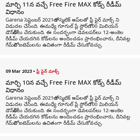
మార్చి 11న వచ్చే Free Fire MAX కోడ్స్ రీడీమ్
విధానం
Garena సెప్టెంబర్ 2021లో కాస్మెటిక్ అప్‌లతో ఫ్రీ ఫైర్ మాక్స్ ని
విడుదల చేసింది. ఈమధ్యే గూగుల్ ప్లే స్టోర్‌లో 100 మిలియన్
డౌన్‌లోడ్‌లు చేరుకుంది. ఈ సందర్భంగా డెవలపర్‌లు 12-అంకెల
రీడీమ్ చేయదగిన కోడ్‌లను అందించడం ప్రారంభించారు, దీనివల్ల
గేమ్‌లోని ఐటెమ్‌లను ఉచితంగా రీడీమ్ చేసుకోవచ్చు.
09 Mar 2023
•
ఫ్రీ ఫైర్ మాక్స్
మార్చి 10న వచ్చే Free Fire MAX కోడ్స్ రీడీమ్
విధానం
Garena సెప్టెంబర్ 2021లో కాస్మెటిక్ అప్‌లతో ఫ్రీ ఫైర్ మాక్స్ ని
విడుదల చేసింది. ఈమధ్యే గూగుల్ ప్లే స్టోర్‌లో 100 మిలియన్
డౌన్‌లోడ్‌లు చేరుకుంది. ఈ సందర్భంగా డెవలపర్‌లు 12-అంకెల
రీడీమ్ చేయదగిన కోడ్‌లను అందించడం ప్రారంభించారు, దీనివల్ల
గేమ్‌లోని ఐటెమ్‌లను ఉచితంగా రీడీమ్ చేసుకోవచ్చు.