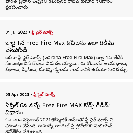
భారత ప్రధాన ఎన్నికల కమిషనర్ రాజీవ్ కుమార్ శనివారం
ప్రకటించారు.
01 Jul 2023
•
ఫ్రీ ఫైర్ మాక్స్
జులై 1న Free Fire Max కోడ్‌లను ఇలా రిడీమ్
చేసుకోండి
జరీనా ఫ్రీ ఫైర్ మాక్స్ (Garena Free Fire Max) జులై 1వ తేదీకి
సంబంధించిన కోడ్‌లు విడుదలయ్యాయి. ఈ కోడ్‌లను ఆయుధాలు,
వజ్రాలు, స్కిన్‌లు, మరిన్ని గిఫ్ట్‌లను గెలవడానికి ఉపయోగించవచ్చు.
05 Apr 2023
•
ఫ్రీ ఫైర్ మాక్స్
ఏప్రిల్ 6న వచ్చే Free Fire MAX కోడ్స్ రీడీమ్
విధానం
Garena సెప్టెంబర్ 2021లో కాస్మెటిక్ అప్‌లతో ఫ్రీ ఫైర్ మాక్స్ ని
విడుదల చేసింది. ఈమధ్యే గూగుల్ ప్లే స్టోర్‌లో 100 మిలియన్
డౌన్‌లోడ్‌లు చేరుకుంది.