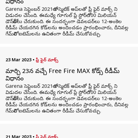
విధానం
Garena సెప్టెంబర్ 2021లో కాస్మెటిక్ అప్‌లతో ఫ్రీ ఫైర్ మాక్స్ ని
విడుదల చేసింది. ఈమధ్యే గూగుల్ ప్లే స్టోర్‌లో 100 మిలియన్
డౌన్‌లోడ్‌లు చేరుకుంది. ఈ సందర్భంగా డెవలపర్‌లు 12-అంకెల
రీడీమ్ చేయదగిన కోడ్‌లను అందించడం ప్రారంభించారు, దీనివల్ల
గేమ్‌లోని ఐటెమ్‌లను ఉచితంగా రీడీమ్ చేసుకోవచ్చు.
23 Mar 2023
•
ఫ్రీ ఫైర్ మాక్స్
మార్చి 23న వచ్చే Free Fire MAX కోడ్స్ రీడీమ్
విధానం
Garena సెప్టెంబర్ 2021లో కాస్మెటిక్ అప్‌లతో ఫ్రీ ఫైర్ మాక్స్ ని
విడుదల చేసింది. ఈమధ్యే గూగుల్ ప్లే స్టోర్‌లో 100 మిలియన్
డౌన్‌లోడ్‌లు చేరుకుంది. ఈ సందర్భంగా డెవలపర్‌లు 12-అంకెల
రీడీమ్ చేయదగిన కోడ్‌లను అందించడం ప్రారంభించారు, దీనివల్ల
గేమ్‌లోని ఐటెమ్‌లను ఉచితంగా రీడీమ్ చేసుకోవచ్చు.
21 Mar 2023
•
ఫ్రీ ఫైర్ మాక్స్