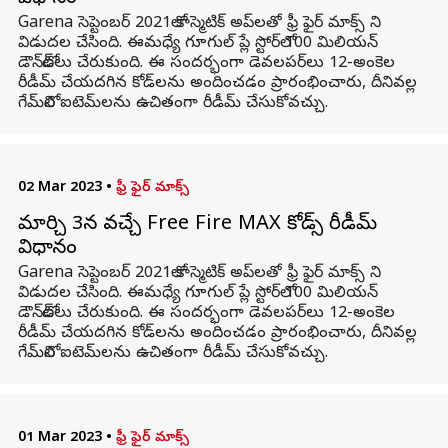
Garena సెప్టెంబర్ 2021లో కాస్మెటిక్ అప్‌లతో ఫ్రీ ఫైర్ మాక్స్ ని
విడుదల చేసింది. ఈమధ్యే గూగుల్ ప్లే స్టోర్‌లో 100 మిలియన్
డౌన్‌లోడ్‌లు చేరుకుంది. ఈ సందర్భంగా డెవలపర్‌లు 12-అంకెల
రీడీమ్ చేయదగిన కోడ్‌లను అందించడం ప్రారంభించారు, దీనివల్ల
గేమ్‌లోని ఐటెమ్‌లను ఉచితంగా రీడీమ్ చేసుకోవచ్చు.
02 Mar 2023
•
ఫ్రీ ఫైర్ మాక్స్
మార్చి 3న వచ్చే Free Fire MAX కోడ్స్ రీడీమ్
విధానం
Garena సెప్టెంబర్ 2021లో కాస్మెటిక్ అప్‌లతో ఫ్రీ ఫైర్ మాక్స్ ని
విడుదల చేసింది. ఈమధ్యే గూగుల్ ప్లే స్టోర్‌లో 100 మిలియన్
డౌన్‌లోడ్‌లు చేరుకుంది. ఈ సందర్భంగా డెవలపర్‌లు 12-అంకెల
రీడీమ్ చేయదగిన కోడ్‌లను అందించడం ప్రారంభించారు, దీనివల్ల
గేమ్‌లోని ఐటెమ్‌లను ఉచితంగా రీడీమ్ చేసుకోవచ్చు.
01 Mar 2023
•
ఫ్రీ ఫైర్ మాక్స్