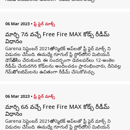
గేమ్‌లోని ఐటెమ్‌లను ఉచితంగా రీడీమ్ చేసుకోవచ్చు.
06 Mar 2023
•
ఫ్రీ ఫైర్ మాక్స్
మార్చి 7న వచ్చే Free Fire MAX కోడ్స్ రీడీమ్
విధానం
Garena సెప్టెంబర్ 2021లో కాస్మెటిక్ అప్‌లతో ఫ్రీ ఫైర్ మాక్స్ ని
విడుదల చేసింది. ఈమధ్యే గూగుల్ ప్లే స్టోర్‌లో 100 మిలియన్
డౌన్‌లోడ్‌లు చేరుకుంది. ఈ సందర్భంగా డెవలపర్‌లు 12-అంకెల
రీడీమ్ చేయదగిన కోడ్‌లను అందించడం ప్రారంభించారు, దీనివల్ల
గేమ్‌లోని ఐటెమ్‌లను ఉచితంగా రీడీమ్ చేసుకోవచ్చు.
06 Mar 2023
•
ఫ్రీ ఫైర్ మాక్స్
మార్చి 6న వచ్చే Free Fire MAX కోడ్స్ రీడీమ్
విధానం
Garena సెప్టెంబర్ 2021లో కాస్మెటిక్ అప్‌లతో ఫ్రీ ఫైర్ మాక్స్ ని
విడుదల చేసింది. ఈమధ్యే గూగుల్ ప్లే స్టోర్‌లో 100 మిలియన్