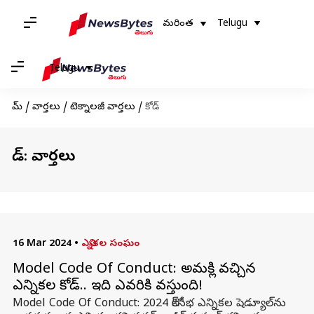
మరింత
Telugu
Telugu
హోమ్
/
వార్తలు
/
టెక్నాలజీ వార్తలు
/
కోడ్
కోడ్: వార్తలు
16 Mar 2024
•
ఎన్నికల సంఘం
Model Code Of Conduct: అమల్లోకి వచ్చిన
ఎన్నికల కోడ్.. ఇది ఎవరికి వస్తుంది!
Model Code Of Conduct: 2024 లోక్‌సభ ఎన్నికల షెడ్యూల్‌ను