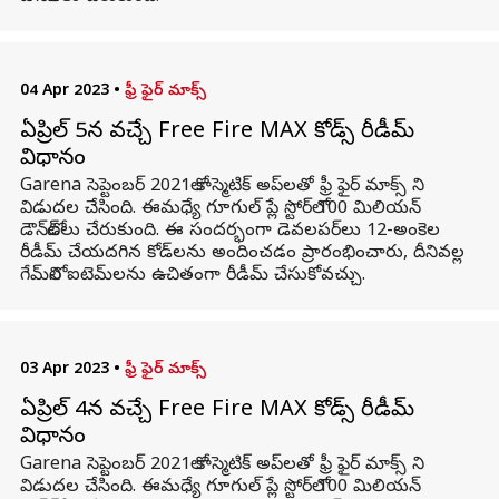
04 Apr 2023
•
ఫ్రీ ఫైర్ మాక్స్
ఏప్రిల్ 5న వచ్చే Free Fire MAX కోడ్స్ రీడీమ్
విధానం
Garena సెప్టెంబర్ 2021లో కాస్మెటిక్ అప్‌లతో ఫ్రీ ఫైర్ మాక్స్ ని
విడుదల చేసింది. ఈమధ్యే గూగుల్ ప్లే స్టోర్‌లో 100 మిలియన్
డౌన్‌లోడ్‌లు చేరుకుంది. ఈ సందర్భంగా డెవలపర్‌లు 12-అంకెల
రీడీమ్ చేయదగిన కోడ్‌లను అందించడం ప్రారంభించారు, దీనివల్ల
గేమ్‌లోని ఐటెమ్‌లను ఉచితంగా రీడీమ్ చేసుకోవచ్చు.
03 Apr 2023
•
ఫ్రీ ఫైర్ మాక్స్
ఏప్రిల్ 4న వచ్చే Free Fire MAX కోడ్స్ రీడీమ్
విధానం
Garena సెప్టెంబర్ 2021లో కాస్మెటిక్ అప్‌లతో ఫ్రీ ఫైర్ మాక్స్ ని
విడుదల చేసింది. ఈమధ్యే గూగుల్ ప్లే స్టోర్‌లో 100 మిలియన్