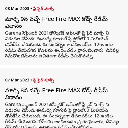
08 Mar 2023
•
ఫ్రీ ఫైర్ మాక్స్
మార్చి 9న వచ్చే Free Fire MAX కోడ్స్ రీడీమ్
విధానం
Garena సెప్టెంబర్ 2021లో కాస్మెటిక్ అప్‌లతో ఫ్రీ ఫైర్ మాక్స్ ని
విడుదల చేసింది. ఈమధ్యే గూగుల్ ప్లే స్టోర్‌లో 100 మిలియన్
డౌన్‌లోడ్‌లు చేరుకుంది. ఈ సందర్భంగా డెవలపర్‌లు 12-అంకెల
రీడీమ్ చేయదగిన కోడ్‌లను అందించడం ప్రారంభించారు, దీనివల్ల
గేమ్‌లోని ఐటెమ్‌లను ఉచితంగా రీడీమ్ చేసుకోవచ్చు.
07 Mar 2023
•
ఫ్రీ ఫైర్ మాక్స్
మార్చి 8న వచ్చే Free Fire MAX కోడ్స్ రీడీమ్
విధానం
Garena సెప్టెంబర్ 2021లో కాస్మెటిక్ అప్‌లతో ఫ్రీ ఫైర్ మాక్స్ ని
విడుదల చేసింది. ఈమధ్యే గూగుల్ ప్లే స్టోర్‌లో 100 మిలియన్
డౌన్‌లోడ్‌లు చేరుకుంది. ఈ సందర్భంగా డెవలపర్‌లు 12-అంకెల
రీడీమ్ చేయదగిన కోడ్‌లను అందించడం ప్రారంభించారు, దీనివల్ల