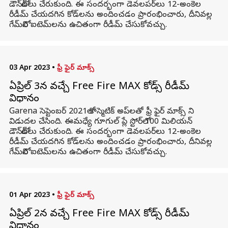
డౌన్‌లోడ్‌లు చేరుకుంది. ఈ సందర్భంగా డెవలపర్‌లు 12-అంకెల
రీడీమ్ చేయదగిన కోడ్‌లను అందించడం ప్రారంభించారు, దీనివల్ల
గేమ్‌లోని ఐటెమ్‌లను ఉచితంగా రీడీమ్ చేసుకోవచ్చు.
03 Apr 2023
•
ఫ్రీ ఫైర్ మాక్స్
ఏప్రిల్ 3న వచ్చే Free Fire MAX కోడ్స్ రీడీమ్
విధానం
Garena సెప్టెంబర్ 2021లో కాస్మెటిక్ అప్‌లతో ఫ్రీ ఫైర్ మాక్స్ ని
విడుదల చేసింది. ఈమధ్యే గూగుల్ ప్లే స్టోర్‌లో 100 మిలియన్
డౌన్‌లోడ్‌లు చేరుకుంది. ఈ సందర్భంగా డెవలపర్‌లు 12-అంకెల
రీడీమ్ చేయదగిన కోడ్‌లను అందించడం ప్రారంభించారు, దీనివల్ల
గేమ్‌లోని ఐటెమ్‌లను ఉచితంగా రీడీమ్ చేసుకోవచ్చు.
01 Apr 2023
•
ఫ్రీ ఫైర్ మాక్స్
ఏప్రిల్ 2న వచ్చే Free Fire MAX కోడ్స్ రీడీమ్
విధానం