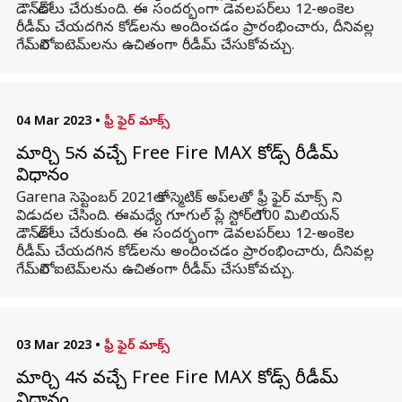
డౌన్‌లోడ్‌లు చేరుకుంది. ఈ సందర్భంగా డెవలపర్‌లు 12-అంకెల
రీడీమ్ చేయదగిన కోడ్‌లను అందించడం ప్రారంభించారు, దీనివల్ల
గేమ్‌లోని ఐటెమ్‌లను ఉచితంగా రీడీమ్ చేసుకోవచ్చు.
04 Mar 2023
•
ఫ్రీ ఫైర్ మాక్స్
మార్చి 5న వచ్చే Free Fire MAX కోడ్స్ రీడీమ్
విధానం
Garena సెప్టెంబర్ 2021లో కాస్మెటిక్ అప్‌లతో ఫ్రీ ఫైర్ మాక్స్ ని
విడుదల చేసింది. ఈమధ్యే గూగుల్ ప్లే స్టోర్‌లో 100 మిలియన్
డౌన్‌లోడ్‌లు చేరుకుంది. ఈ సందర్భంగా డెవలపర్‌లు 12-అంకెల
రీడీమ్ చేయదగిన కోడ్‌లను అందించడం ప్రారంభించారు, దీనివల్ల
గేమ్‌లోని ఐటెమ్‌లను ఉచితంగా రీడీమ్ చేసుకోవచ్చు.
03 Mar 2023
•
ఫ్రీ ఫైర్ మాక్స్
మార్చి 4న వచ్చే Free Fire MAX కోడ్స్ రీడీమ్
విధానం