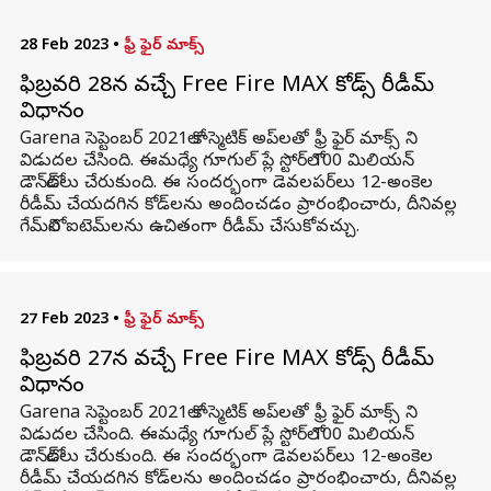
28 Feb 2023
•
ఫ్రీ ఫైర్ మాక్స్
ఫిబ్రవరి 28న వచ్చే Free Fire MAX కోడ్స్ రీడీమ్
విధానం
Garena సెప్టెంబర్ 2021లో కాస్మెటిక్ అప్‌లతో ఫ్రీ ఫైర్ మాక్స్ ని
విడుదల చేసింది. ఈమధ్యే గూగుల్ ప్లే స్టోర్‌లో 100 మిలియన్
డౌన్‌లోడ్‌లు చేరుకుంది. ఈ సందర్భంగా డెవలపర్‌లు 12-అంకెల
రీడీమ్ చేయదగిన కోడ్‌లను అందించడం ప్రారంభించారు, దీనివల్ల
గేమ్‌లోని ఐటెమ్‌లను ఉచితంగా రీడీమ్ చేసుకోవచ్చు.
27 Feb 2023
•
ఫ్రీ ఫైర్ మాక్స్
ఫిబ్రవరి 27న వచ్చే Free Fire MAX కోడ్స్ రీడీమ్
విధానం
Garena సెప్టెంబర్ 2021లో కాస్మెటిక్ అప్‌లతో ఫ్రీ ఫైర్ మాక్స్ ని
విడుదల చేసింది. ఈమధ్యే గూగుల్ ప్లే స్టోర్‌లో 100 మిలియన్
డౌన్‌లోడ్‌లు చేరుకుంది. ఈ సందర్భంగా డెవలపర్‌లు 12-అంకెల
రీడీమ్ చేయదగిన కోడ్‌లను అందించడం ప్రారంభించారు, దీనివల్ల