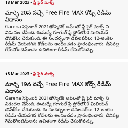
18 Mar 2023
•
ఫ్రీ ఫైర్ మాక్స్
మార్చి 20న వచ్చే Free Fire MAX కోడ్స్ రీడీమ్
విధానం
Garena సెప్టెంబర్ 2021లో కాస్మెటిక్ అప్‌లతో ఫ్రీ ఫైర్ మాక్స్ ని
విడుదల చేసింది. ఈమధ్యే గూగుల్ ప్లే స్టోర్‌లో 100 మిలియన్
డౌన్‌లోడ్‌లు చేరుకుంది. ఈ సందర్భంగా డెవలపర్‌లు 12-అంకెల
రీడీమ్ చేయదగిన కోడ్‌లను అందించడం ప్రారంభించారు, దీనివల్ల
గేమ్‌లోని ఐటెమ్‌లను ఉచితంగా రీడీమ్ చేసుకోవచ్చు.
18 Mar 2023
•
ఫ్రీ ఫైర్ మాక్స్
మార్చి 19న వచ్చే Free Fire MAX కోడ్స్ రీడీమ్
విధానం
Garena సెప్టెంబర్ 2021లో కాస్మెటిక్ అప్‌లతో ఫ్రీ ఫైర్ మాక్స్ ని
విడుదల చేసింది. ఈమధ్యే గూగుల్ ప్లే స్టోర్‌లో 100 మిలియన్
డౌన్‌లోడ్‌లు చేరుకుంది. ఈ సందర్భంగా డెవలపర్‌లు 12-అంకెల
రీడీమ్ చేయదగిన కోడ్‌లను అందించడం ప్రారంభించారు, దీనివల్ల
గేమ్‌లోని ఐటెమ్‌లను ఉచితంగా రీడీమ్ చేసుకోవచ్చు.