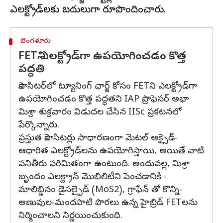
బెంగళూరు
FETని ఎలక్ట్రోడ్‌గా ఉపయోగించడం కొత్త
పద్ధతి
కెపాసిటర్‌లో ట్యూనింగ్ ఛార్జ్ కోసం FETని ఎలక్ట్రోడ్‌గా
ఉపయోగించడం కొత్త పద్ధతని IAP ప్రొఫెసర్ అభా
మిశ్రా శుక్రవారం విడుదల చేసిన IISc ప్రకటనలో
పేర్కొన్నారు.
ప్రస్తుత కెపాసిటర్లు సాధారణంగా మెటల్ ఆక్సైడ్-
ఆధారిత ఎలక్ట్రోడ్‌లను ఉపయోగిస్తాయి, అయితే వాటి
పనితీరు పరిమితంగా ఉంటుంది. అందువల్ల, మిశ్రా
బృందం ఎలక్ట్రాన్ మొబిలిటీని పెంచడానికి -
మాలిబ్డినం డైసల్ఫైడ్ (MoS2), గ్రాఫేన్ తో కొన్ని-
అణువుల-మందపాటి పొరలు ఉన్న హైబ్రిడ్ FETలను
నిర్మించాలని నిర్ణయించుకుంది.