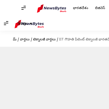
భారతదేశం
బిజినెస్
Telugu
హోమ్
/
వార్తలు
/
టెక్నాలజీ వార్తలు
/
IIT గౌహతి పేటెంట్ టెక్నాలజీ భా