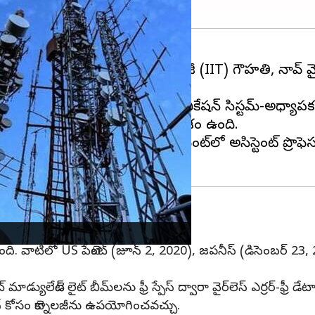
ండియన్ ఇన్‌స్టిట్యూట్ ఆఫ్ టెక్నాలజీ (IIT) గౌహతి, నావ్ వైర్‌లెస
ి చేసింది.
వది. ఫ్రీ-స్పేస్ ఆప్టికల్ కమ్యూనికేషన్ సిస్టమ్-అధ్యాపక 
్షణ రంగంలో కూడా వినియోగించే అవకాశం ఉంది.
అభయపురి కాలేజీలో ఫిజిక్స్ డిపార్ట్‌మెంట్‌లో అసిస్టెంట్ ప్రొ
ంట్లను పొందింది
దింది. వాటిలో US పేటెంట్ (జూన్ 2, 2020), జపనీస్ (డిసెంబర్ 23
ట్ మాడ్యులేటెడ్ లైట్ బీమ్‌లను ఫ్రీ స్పేస్ ద్వారా వైర్‌లెస్ ఎర్రర్-ఫ
్ కోసం టెక్నాలజీను ఉపయోగించవచ్చు.