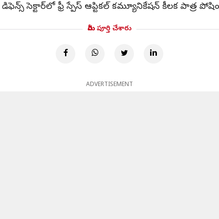
 డిఫెన్స్ సెక్టార్‌లో ఫ్రీ స్పేస్ ఆప్టికల్ కమ్యూనికేషన్ కీలక ప
మీరు పూర్తి చేశారు
ADVERTISEMENT