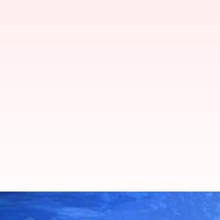
IIT గౌహతి పేటెంట్ టెక్నాలజీ భారత