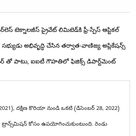
్ టెక్నాలజీస్ ప్రైవేట్ లిమిటెడ్‌కి ఫ్రీ-స్పేస్ ఆప్టికల్
సభ్యుడు అభివృద్ధి చేసిన తర్వాత-వాణిజ్య అప్లికేషన్స్
ఫెసర్ తో పాటు, ఐఐటీ గౌహతిలో ఫిజిక్స్ డిపార్ట్‌మెంట్
, 2021), దక్షిణ కొరియా నుండి ఒకటి (డిసెంబర్ 28, 2022)
్రీ డేటా ట్రాన్స్‌మిషన్ కోసం ఉపయోగించుకుంటుంది. రెండు