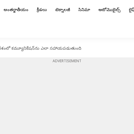
అంతర్జాతీయం
క్రీడలు
టెక్నాలజీ
సినిమా
ఆటోమొబైల్స్
లైఫ్
రతదేశంలో కమ్యూనికేషన్‌ను ఎలా సహాయపడుతుంది
ADVERTISEMENT