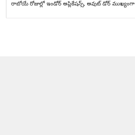
రాబోయే రోజుల్లో ఇండోర్ అప్లికేషన్స్, అవుట్ డోర్ ముఖ్యంగా