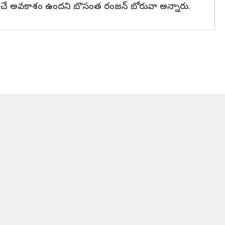
ాత్ర పోషించే అవకాశం ఉందని బొసంత రంజన్ బోరువా అన్నారు.