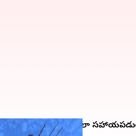
దేశంలో కమ్యూనికేషన్‌ను ఎలా సహాయపడు