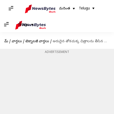
మరింత
Telugu
Telugu
హోమ్
/
వార్తలు
/
టెక్నాలజీ వార్తలు
/
అరుదైన తోకచుక్క చిత్రాలను తీసిన చంద్ర టెలిస్కోప్
ADVERTISEMENT