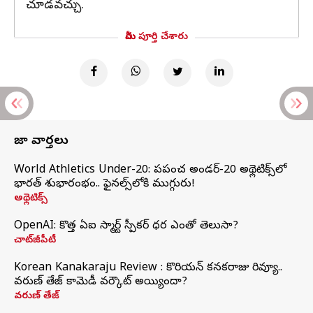
చూడవచ్చు.
మీరు పూర్తి చేశారు
తాజా వార్తలు
World Athletics Under-20: ప్రపంచ అండర్-20 అథ్లెటిక్స్‌లో
భారత్‌ శుభారంభం.. ఫైనల్స్‌లోకి ముగ్గురు!
అథ్లెటిక్స్
OpenAI: కొత్త ఏఐ స్మార్ట్ స్పీకర్ ధర ఎంతో తెలుసా?
చాట్‌జీపీటీ
Korean Kanakaraju Review : కొరియన్ కనకరాజు రివ్యూ..
వరుణ్ తేజ్ కామెడీ వర్కౌట్ అయ్యిందా?
వరుణ్ తేజ్