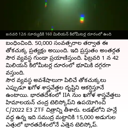
ఈ వార్తాకథనం ఏంటి
ఇండియన్ ఇన్‌స్టిట్యూట్ ఆఫ్ ఆస్ట్రోఫిజిక్స్ (IIA)చే
నిర్వహించబడుతున్న హిమాలయన్ చంద్ర టెలిస్కోప్
జనవరి 12న సూర్యుడికి 160 మిలియన్ కిలోమీటర్ల దూరంలో ఉంది
C/2022 E3 (ZTF) అనే
తోకచుక్క
చిత్రాన్ని
బంధించింది. 50,000 సంవత్సరాల తర్వాత ఈ
తోకచుక్క ప్రత్యక్షం అయింది. ఇది ప్రస్తుతం అంతర్గత
సౌర వ్యవస్థ గుండా ప్రయాణిస్తుంది. ఫిబ్రవరి 1 న 42
మిలియన్ కిలోమీటర్ల దూరంలో భూమికి దగ్గరగా
వస్తుంది.
సౌర వ్యవస్థ అవశేషాలుగా పిలిచే తోకచుక్కలు
ఎప్పుడూ ఖగోళ శాస్త్రవేత్తల దృష్టిని ఆకర్షిస్తూనే
ఉంటాయి. భారతదేశంలో IIA నుండి ఖగోళ శాస్త్రవేత్తలు
హిమాలయన్ చంద్ర టెలిస్కోప్‌ని ఉపయోగించి
C/2022 E3 ZTF చిత్రాన్ని తీశారు. లడఖ్‌లోని హన్లే
వద్ద ఉన్న ఇది సముద్ర మట్టానికి 15,000 అడుగుల