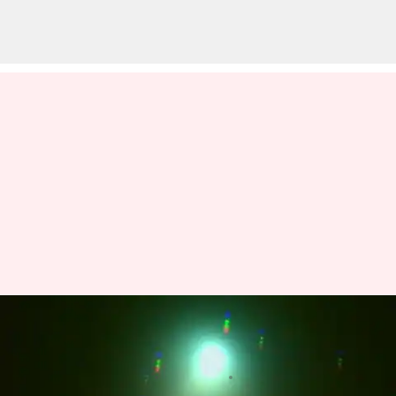
అరుదైన తోకచుక్క చిత్రాలను తీసిన
చంద్ర టెలిస్కోప్
వ్రాసిన వారు
Jan 12, 2023
10:03 am
Nishkala Sathivada