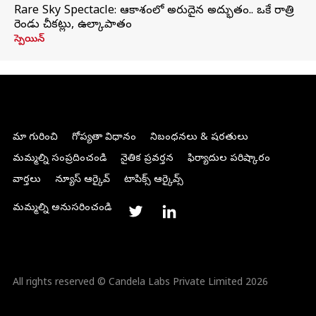
Rare Sky Spectacle: ఆకాశంలో అరుదైన అద్భుతం.. ఒకే రాత్రి
రెండు చీకట్లు, ఉల్కాపాతం
స్పెయిన్
మా గురించి
గోప్యతా విధానం
నిబంధనలు & షరతులు
మమ్మల్ని సంప్రదించండి
నైతిక ప్రవర్తన
ఫిర్యాదుల పరిష్కారం
వార్తలు
న్యూస్ ఆర్కైవ్
టాపిక్స్ ఆర్కైవ్స్
మమ్మల్ని అనుసరించండి
All rights reserved © Candela Labs Private Limited 2026