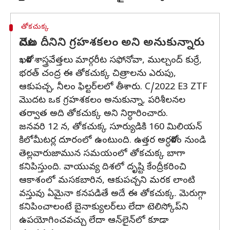
తోకచుక్క
మొదట దీనిని గ్రహశకలం అని అనుకున్నారు
ఖగోళ శాస్త్రవేత్తలు మార్గరీట సఫోనోవా, ముల్చంద్ కుర్రే,
భరత్ చంద్ర ఈ తోకచుక్క చిత్రాలను ఎరుపు,
ఆకుపచ్చ, నీలం ఫిల్టర్‌లలో తీశారు. C/2022 E3 ZTF
మొదట ఒక గ్రహశకలం అనుకున్నా, పరిశీలనల
తర్వాత అది తోకచుక్క అని నిర్ధారించారు.
జనవరి 12 న, తోకచుక్క సూర్యుడికి 160 మిలియన్
కిలోమీటర్ల దూరంలో ఉంటుంది. ఉత్తర అర్ధగోళం నుండి
తెల్లవారుజామున సమయంలో తోకచుక్క బాగా
కనిపిస్తుంది. వాయువ్య దిశలో దృష్టి కేంద్రీకరించి
ఆకాశంలో మసకబారిన, ఆకుపచ్చని మరక లాంటి
వస్తువు ఏమైనా కనపడితే అదే ఈ తోకచుక్క. మెరుగ్గా
కనిపించాలంటే బైనాక్యులర్‌లు లేదా టెలిస్కోప్‌ని
ఉపయోగించవచ్చు లేదా ఆన్‌లైన్‌లో కూడా