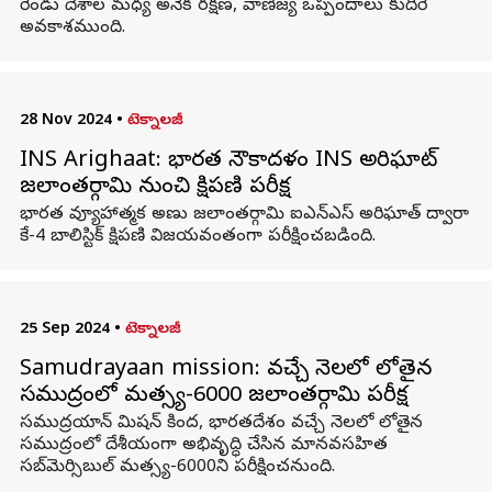
రెండు దేశాల మధ్య అనేక రక్షణ, వాణిజ్య ఒప్పందాలు కుదిరే
అవకాశముంది.
28 Nov 2024
•
టెక్నాలజీ
INS Arighaat: భారత నౌకాదళం INS అరిఘాట్
జలాంతర్గామి నుంచి క్షిపణి పరీక్ష
భారత వ్యూహాత్మక అణు జలాంతర్గామి ఐఎన్‌ఎస్‌ అరిఘాత్‌ ద్వారా
కే-4 బాలిస్టిక్‌ క్షిపణి విజయవంతంగా పరీక్షించబడింది.
25 Sep 2024
•
టెక్నాలజీ
Samudrayaan mission: వచ్చే నెలలో లోతైన
సముద్రంలో మత్స్య-6000 జలాంతర్గామి పరీక్ష
సముద్రయాన్ మిషన్ కింద, భారతదేశం వచ్చే నెలలో లోతైన
సముద్రంలో దేశీయంగా అభివృద్ధి చేసిన మానవసహిత
సబ్‌మెర్సిబుల్ మత్స్య-6000ని పరీక్షించనుంది.