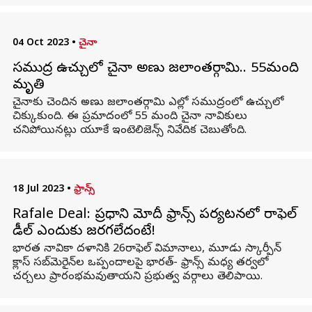
04 Oct 2023
•
చైనా
సముద్రపు ఉచ్చులో చైనా అణు జలాంతర్గామి.. 55మంది
మృతి
చైనాకు చెందిన అణు జలాంతర్గామి ఎల్లో సముద్రంలో ఉచ్చులో
చిక్కుకుంది. ఈ ప్రమాదంలో 55 మంది చైనా నావికులు
చనిపోయినట్లు యూకే ఇంటెలిజెన్స్ నివేదిక చెబుతోంది.
18 Jul 2023
•
ఫ్రాన్స్
Rafale Deal: ప్రధాని మోదీ ఫ్రాన్స్ పర్యటనలో రాఫెల్
డీల్ ఎందుకు జరగలేదంటే!
భారత నావికా దళానికి 26రాఫెల్ విమానాలు, మూడు స్కార్పీన్
క్లాస్ సబ్‌మెరైన్‌ల ఒప్పందాలపై భారత్- ఫ్రాన్స్ మధ్య తర్వలో
చర్చలు ప్రారంభమవుతాయని ప్రభుత్వ వర్గాలు తెలిపాయి.