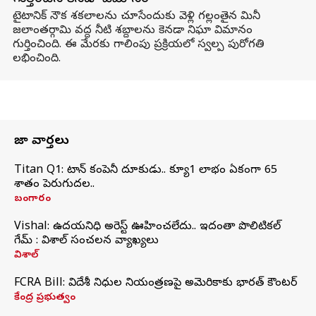
టైటానిక్ నౌక శకలాలను చూసేందుకు వెళ్లి గల్లంతైన మినీ
జలాంతర్గామి వద్ద నీటి శబ్దాలను కెనడా నిఘా విమానం
గుర్తించింది. ఈ మేరకు గాలింపు ప్రక్రియలో స్వల్ప పురోగతి
లభించింది.
తాజా వార్తలు
Titan Q1: టైటాన్ కంపెనీ దూకుడు.. క్యూ1 లాభం ఏకంగా 65
శాతం పెరుగుదల..
బంగారం
Vishal: ఉదయనిధి అరెస్ట్‌ ఊహించలేదు.. ఇదంతా పొలిటికల్
గేమ్ : విశాల్ సంచలన వ్యాఖ్యలు
విశాల్
FCRA Bill: విదేశీ నిధుల నియంత్రణపై అమెరికాకు భారత్‌ కౌంటర్
కేంద్ర ప్రభుత్వం