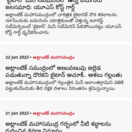
'టైటాన్' మినీ సబ్‌మెరిన్‌‌లో ఉన్న ఐదుగురు
జలసమాధి: యూఎస్ కోస్ట్ గార్డ్
అట్లాంటిక్ మహాసముద్రంలో చారిత్రక టైటానిక్ నౌక శకలాలను
చూసేందుకు ఐదుగురు యాత్రికులతో వెళ్తున్న టూరిస్ట్
సబ్‌మెర్సిబుల్ 'టైటాన్' మినీ సబ్‌మెరిన్ పేలిపోయినట్లు యూఎస్
కోస్ట్ గార్డ్ ధృవీకరించారు.
22 Jun 2023
•
అట్లాంటిక్ మహాసముద్రం
అట్లాంటిక్ సముద్రంలో అణువణువు జల్లెడ
పడుతున్నా దొరకని టైటాన్ ఆచూకీ.. ఆశలు గల్లంతు
అట్లాంటిక్ మహాసముద్రంలో గల్లంతైన మినీ జలాంతర్గామిని వెతికి
పట్టుకునేందుకు తీర రక్షక దళాలు నిరంతరం శ్రమిస్తున్నాయి.
21 Jun 2023
•
అట్లాంటిక్ మహాసముద్రం
అట్లాంటిక్ మహాసముద్ర గర్భంలో నీటి శబ్ధాలను
గుర్తించిన కెనడా విమానం