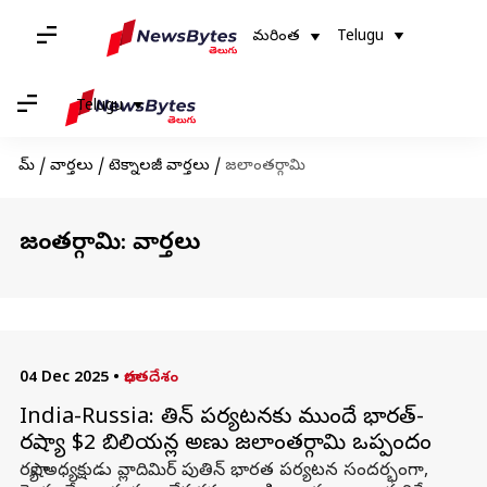
మరింత
Telugu
Telugu
హోమ్
/
వార్తలు
/
టెక్నాలజీ వార్తలు
/
జలాంతర్గామి
జలాంతర్గామి: వార్తలు
04 Dec 2025
•
భారతదేశం
India-Russia: పుతిన్ పర్యటనకు ముందే భారత్-
రష్యా $2 బిలియన్ల అణు జలాంతర్గామి ఒప్పందం
రష్యా అధ్యక్షుడు వ్లాదిమిర్ పుతిన్ భారత పర్యటన సందర్భంగా,