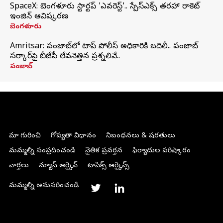
SpaceX: బెంగళూరు స్టార్టప్‌ 'ఎవరెస్ట్'.. స్పేస్‌ఎక్స్ తరహా రాకెట్‌
ఇంజిన్‌ ఆవిష్కరణ
బెంగళూరు
Amritsar: పంజాబ్‌లో టాప్ పోలీస్ అధికారికి బదిలీ.. పంజాబ్
సర్కార్‌పై బీజేపీ లేవనెత్తిన ప్రశ్నలివే..
పంజాబ్
మా గురించి
గోప్యతా విధానం
నిబంధనలు & షరతులు
మమ్మల్ని సంప్రదించండి
నైతిక ప్రవర్తన
ఫిర్యాదుల పరిష్కారం
వార్తలు
న్యూస్ ఆర్కైవ్
టాపిక్స్ ఆర్కైవ్స్
మమ్మల్ని అనుసరించండి