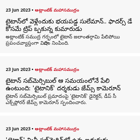
23 Jun 2023
•
అట్లాంటిక్ మహాసముద్రం
టైటాన్‌లో వెళ్లేందుకు భయపడ్డ సులేమాన్.. ఫాదర్స్ డే
కోసమే ట్రిప్ ఒప్పుకున్న కుమారుడు
అట్లాంటిక్ స‌ముద్ర గ‌ర్భంలో టైటాన్ జలాంతర్గామి పేలిపోయి
ప్రపంచవ్యాప్తంగా విషాదం నింపింది.
23 Jun 2023
•
అట్లాంటిక్ మహాసముద్రం
టైటాన్ సబ్‌మెర్సిబుల్ ఆ సమయంలోనే పేలి
ఉంటుంది: 'టైటానిక్' దర్శకుడు జేమ్స్ కామెరూన్
టైటాన్ సబ్‌మెర్సిబుల్ ప్రమాదంపై 'టైటానిక్' డైరెక్టర్, డీప్ సీ
ఎక్స్‌ప్లోరర్ జేమ్స్ కామెరూన్ స్పందించారు.
23 Jun 2023
•
అట్లాంటిక్ మహాసముద్రం