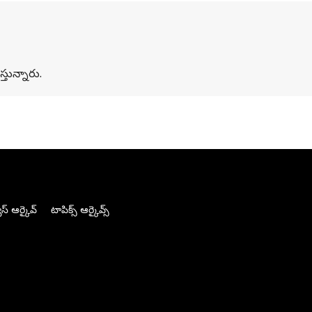
తున్నారు.
స్ ఆర్కైవ్
టాపిక్స్ ఆర్కైవ్స్