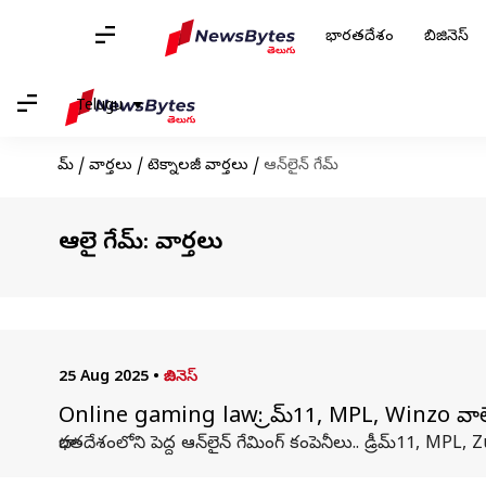
భారతదేశం
బిజినెస్
Telugu
హోమ్
/
వార్తలు
/
టెక్నాలజీ వార్తలు
/
ఆన్‌లైన్ గేమ్
ఆన్‌లైన్ గేమ్: వార్తలు
25 Aug 2025
•
బిజినెస్
Online gaming law: డ్రీమ్11, MPL, Winzo వాలె
భారతదేశంలోని పెద్ద ఆన్‌లైన్ గేమింగ్ కంపెనీలు.. డ్రీమ్11, M