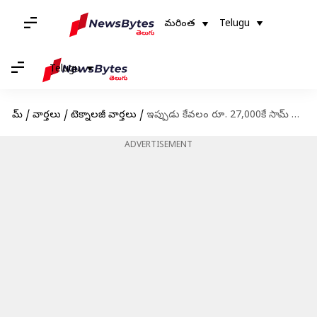
మరింత
Telugu
Telugu
హోమ్
/
వార్తలు
/
టెక్నాలజీ వార్తలు
/
ఇప్పుడు కేవలం రూ. 27,000కే సామ్ సంగ్ Galaxy S22
ADVERTISEMENT