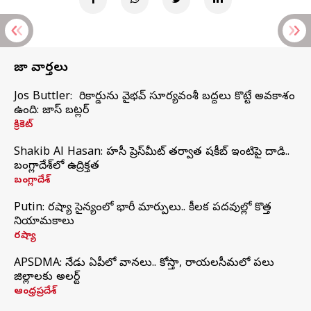
తాజా వార్తలు
Jos Buttler: నా రికార్డును వైభవ్ సూర్యవంశీ బద్దలు కొట్టే అవకాశం
ఉంది: జాస్ బట్లర్
క్రికెట్
Shakib Al Hasan: హసీనా ప్రెస్‌మీట్‌ తర్వాత షకీబ్‌ ఇంటిపై దాడి..
బంగ్లాదేశ్‌లో ఉద్రిక్తత
బంగ్లాదేశ్
Putin: రష్యా సైన్యంలో భారీ మార్పులు.. కీలక పదవుల్లో కొత్త
నియామకాలు
రష్యా
APSDMA: నేడు ఏపీలో వానలు.. కోస్తా, రాయలసీమలో పలు
జిల్లాలకు అలర్ట్
ఆంధ్రప్రదేశ్