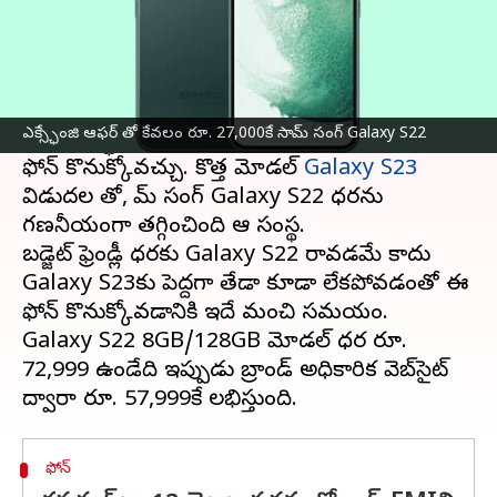
ఈ వార్తాకథనం ఏంటి
సామ్ సంగ్ Galaxy S22 ఫోన్ ధర తగ్గింపు ధరతో
అధికారిక వెబ్సైట్ లో అందుబాటులో ఉంది. అలాగే
ఎక్స్ఛేంజి ఆఫర్ తో కేవలం రూ. 27,000కే సామ్ సంగ్ Galaxy S22
భారీ ఎక్స్ఛేంజ్ ఆఫర్‌తో మరింత తక్కువ ధరకు ఈ
ఫోన్ కొనుక్కోవచ్చు. కొత్త మోడల్
Galaxy S23
విడుదల తో, సామ్ సంగ్ Galaxy S22 ధరను
గణనీయంగా తగ్గించింది ఆ సంస్థ.
బడ్జెట్ ఫ్రెండ్లీ ధరకు Galaxy S22 రావడమే కాదు
Galaxy S23కు పెద్దగా తేడా కూడా లేకపోవడంతో ఈ
ఫోన్ కొనుక్కోవడానికి ఇదే మంచి సమయం.
Galaxy S22 8GB/128GB మోడల్ ధర రూ.
72,999 ఉండేది ఇప్పుడు బ్రాండ్ అధికారిక వెబ్‌సైట్
ఫోన్