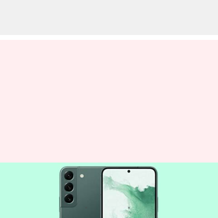
ఇప్పుడు కేవలం రూ. 27,000కే సామ్
సంగ్ Galaxy S22
వ్రాసిన వారు
Feb 20, 2023
11:24 am
Nishkala Sathivada