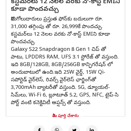
కస్టమర్‌లు 12 నెలల వరకు నో-కాస్ట్ EMIని
కూడా పొందవచ్చు
కొనుగోలుదారులు ప్రస్తుత ఫోన్‌కు బదులుగా రూ.
31,000 తగ్గింపు తో రూ. 26,999కే పొందచ్చు.
కస్టమర్‌లు 12 నెలల వరకు నో-కాస్ట్ EMIని కూడా
పొందవచ్చు.
Galaxy S22 Snapdragon 8 Gen 1 చిప్‌ తో
పాటు, LPDDR5 RAM, UFS 3.1 స్టోరేజ్ తో వస్తుంది.
ఇది 8GB/128GB, 8GB/256GB కాన్ఫిగరేషన్ లో
అందుబాటులో ఉంది.ఇది 25W వైర్డ్, 15W Qi-
సపోర్టెడ్ వైర్‌లెస్, రివర్స్ వైర్‌లెస్ ఛార్జింగ్‌తో
3,700mAh బ్యాటరీతో వస్తుంది. 5G, డ్యూయల్-
సిమ్‌లు, Wi-Fi 6, బ్లూటూత్ 5.2, GPS, NFC, టైప్-సి
పోర్ట్ వంటి కనెక్టివిటీ ఆప్షన్స్ తో వస్తుంది.
మీరు పూర్తి చేశారు