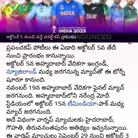
వ్రాసిన వారు
Jun 27, 2023
01:03 pm
Jayachandra Akuri
ఈ వార్తాకథనం ఏంటి
భారత్ వేదికగా జరుగుతున్న వన్డే ప్రపంచకప్ 2023
ఆక్టోబర్ 5 నుంచి వన్డే వరల్డ్ కప్ ప్రారంభం
షెడ్యూల్‌ను
ఐసీసీ
మంగళవారం ప్రకటించింది. ఈ వన్డే
ప్రపంచకప్ పోటీలు ఈ ఏడాది అక్టోబర్ 5వ తేదీ
నుంచి ప్రారంభం కానున్నాయి.
అక్టోబర్ 5న అహ్మదాబాద్ వేదికగా ఇంగ్లండ్,
న్యూజిలాండ్
మధ్య జరగనున్న మ్యాచ్‌తో ఈ టోర్నీ
షూరూ కానుంది.
నవంబర్ 19న అహ్మదాబాద్ వేదికగా ఫైనల్ మ్యాచ్
జరగనుంది. అహ్మదాబాద్‌లోని నరేంద్ర మోదీ
స్టేడియంలో అక్టోబర్ 15న
టీమిండియా
-పాక్ మధ్య
మ్యాచ్ జరగనుంది.
అదే విధంగా వార్నప్ మ్యాచులకు హైదరాబాద్‌,
గౌహతి, తిరువనంతపురం అతిథ్యం ఇవ్వనున్నాయి.
ఈ వార్మప్ మ్యాచులు సెప్టెంబర్ 29 నుంచి అక్టోబర్ 3