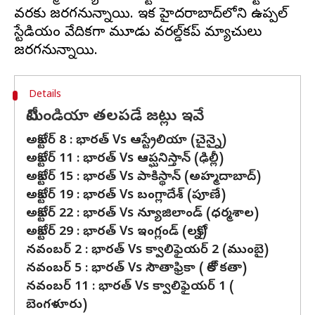
వరకు జరగనున్నాయి. ఇక హైదరాబాద్‌లోని ఉప్పల్
స్టేడియం వేదికగా మూడు వరల్డ్‌కప్ మ్యాచులు
Details
టీమిండియా తలపడే జట్లు ఇవే
అక్టోబర్ 8 : భారత్ Vs ఆస్ట్రేలియా (చైన్నై)
అక్టోబర్ 11 : భారత్ Vs ఆప్ఘనిస్తాన్ (ఢిల్లీ)
అక్టోబర్ 15 : భారత్ Vs పాకిస్థాన్ (అహ్మదాబాద్)
అక్టోబర్ 19 : భారత్ Vs బంగ్లాదేశ్ (పూణే)
అక్టోబర్ 22 : భారత్ Vs న్యూజిలాండ్ (ధర్మశాల)
అక్టోబర్ 29 : భారత్ Vs ఇంగ్లండ్ (లక్నో)
నవంబర్ 2 : భారత్ Vs క్వాలిఫైయర్ 2 (ముంబై)
నవంబర్ 5 : భారత్ Vs సౌతాఫ్రికా ( కోల్ కతా)
నవంబర్ 11 : భారత్ Vs క్వాలిఫైయర్ 1 (
బెంగళూరు)