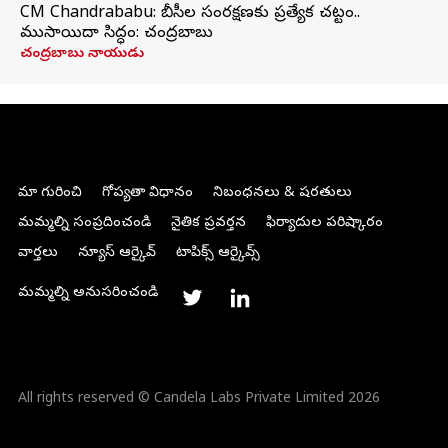
CM Chandrababu: బీసీల సంరక్షణకు ప్రత్యేక చట్టం..
ముసాయిదా సిద్ధం: చంద్రబాబు
చంద్రబాబు నాయుడు
మా గురించి
గోప్యతా విధానం
నిబంధనలు & షరతులు
మమ్మల్ని సంప్రదించండి
నైతిక ప్రవర్తన
ఫిర్యాదుల పరిష్కారం
వార్తలు
న్యూస్ ఆర్కైవ్
టాపిక్స్ ఆర్కైవ్స్
మమ్మల్ని అనుసరించండి
All rights reserved © Candela Labs Private Limited 2026