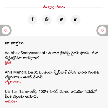
మీరు పూర్తి చేశారు
తాజా వార్తలు
Vaibhav Sooryavanshi : రెడ్ బాల్ క్రికెట్‌పై వైభవ్ ఫోకస్.. మరి
టెస్టుల్లోనూ రాణిస్తాడా?
క్రికెట్
Anil Menon: విజయవంతంగా స్పేస్‌వాక్‌ చేసిన భారత సంతతి
వ్యోమగామి అనిల్‌ మేనన్
వ్యోమగామి
US Tariffs: భారత్‌పై 100% టారిఫ్‌ మోత.. అమెరికా సెనెట్‌లో
కీలక బిల్లుకు ఆమోదం
అమెరికా