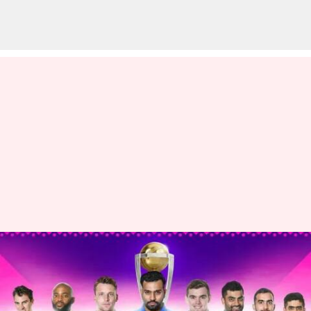
2023 వన్డే ప్రపంచ కప్ షెడ్యూల్
విడుదల.. దయాదుల సమరం
ఎప్పుడంటే..?