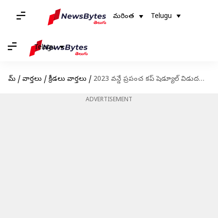
మరింత
Telugu
Telugu
హోమ్
/
వార్తలు
/
క్రీడలు వార్తలు
/
2023 వన్డే ప్రపంచ కప్ షెడ్యూల్ విడుదల.. దయాదుల సమరం ఎప్పుడంటే..?
ADVERTISEMENT