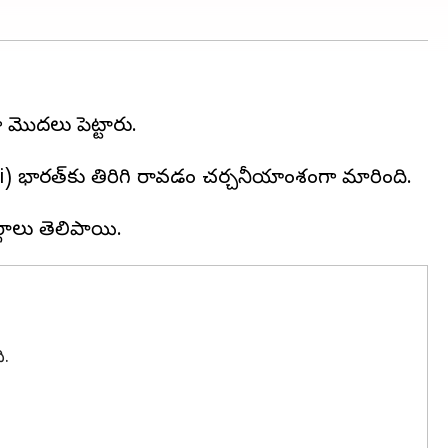
ూడా మొదలు పెట్టారు.
i) భారత్‌కు తిరిగి రావడం చర్చనీయాంశంగా మారింది.
ి.