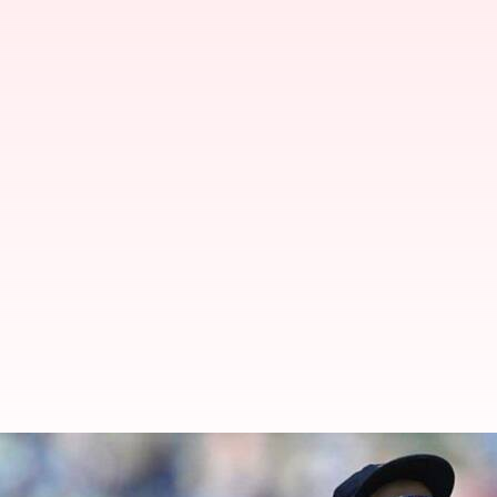
IND vs SA : సౌతాఫ్రికా నుంచి అత్యవస