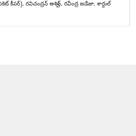
కెట్ కీపర్), రవిచంద్రన్ అశ్విన్, రవీంద్ర జడేజా, శార్దుల్