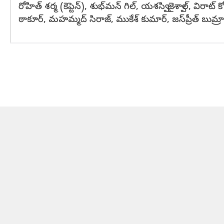
రోహిత్ శర్మ (కెప్టెన్), శుభ్‌మన్ గిల్, యశస్వి జైశ్వాల్, విరాట్
ఠాకూర్, మహమ్మద్ సిరాజ్, ముకేశ్ కుమార్, జస్‌ప్రీత్ బుమ్రా (వైస్ 