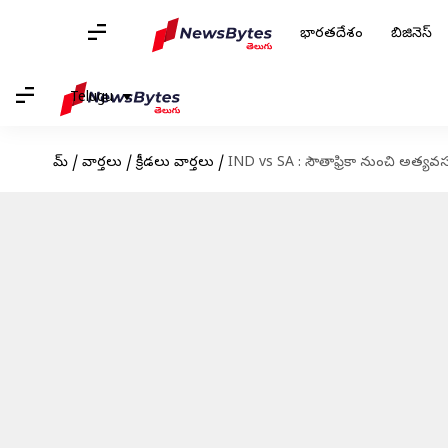
భారతదేశం
బిజినెస్
Telugu
హోమ్
/
వార్తలు
/
క్రీడలు వార్తలు
/
IND vs SA : సౌతాఫ్రికా నుంచి అత్యవస