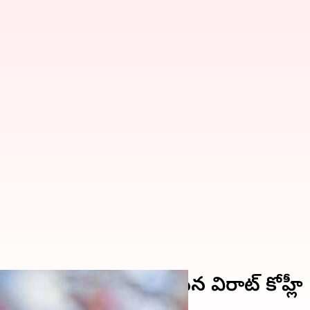
రంగా ఇండియాకు వచ్చేసిన విరాట్ కోహ్లీ