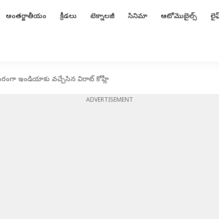
అంతర్జాతీయం
క్రీడలు
టెక్నాలజీ
సినిమా
ఆటోమొబైల్స్
లైఫ్
రంగా ఇండియాకు వచ్చేసిన విరాట్ కోహ్లీ
ADVERTISEMENT