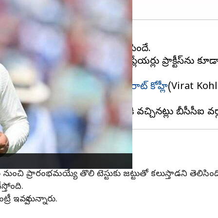
్టు మ్యాచులు ఆడనున్న విషయం తెలిసిందే.
కే సౌతాఫ్రికాకు చేరిన
టీమిండియా
ప్లేయర్లు ప్రాక్టీస్‌ను క
్న నేపథ్యంలో భారత స్టార్ ప్లేయర్
విరాట్ కోహ్లీ
(Virat Kohl
ైదానంలోకి అడుగుపెట్టలేదు.
 26 నుంచి ప్రారంభమయ్యే తొలి టెస్టుకు జట్టుతో కలుస్తాడని తెలిసింద
్తోంది.
ంట్రీ ఇవ్వనున్నారు.