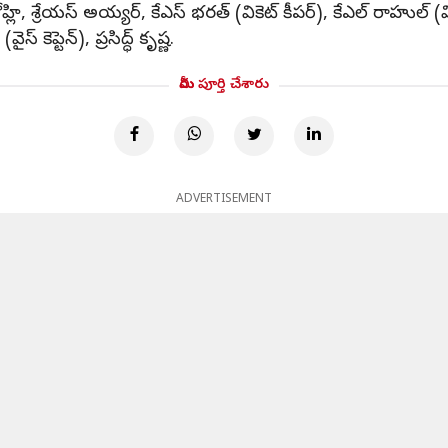
 కోహ్లి, శ్రేయస్ అయ్యర్, కేఎస్ భరత్ (వికెట్ కీపర్), కేఎల్ రాహుల్ (వి
కెప్టెన్), ప్రసిద్ధ్ కృష్ణ.
మీరు పూర్తి చేశారు
ADVERTISEMENT