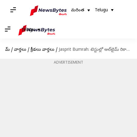
మరింత
Telugu
Telugu
హోమ్
/
వార్తలు
/
క్రీడలు వార్తలు
/
Jasprit Bumrah: టెస్టుల్లో అల్‌టైమ్ రికార్డు.. కపిల్‌దేవ్‌ను దాటేసిన బుమ్రా
ADVERTISEMENT