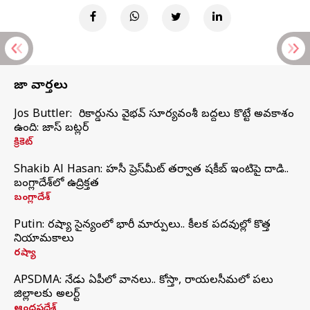
తాజా వార్తలు
Jos Buttler: నా రికార్డును వైభవ్ సూర్యవంశీ బద్దలు కొట్టే అవకాశం
ఉంది: జాస్ బట్లర్
క్రికెట్
Shakib Al Hasan: హసీనా ప్రెస్‌మీట్‌ తర్వాత షకీబ్‌ ఇంటిపై దాడి..
బంగ్లాదేశ్‌లో ఉద్రిక్తత
బంగ్లాదేశ్
Putin: రష్యా సైన్యంలో భారీ మార్పులు.. కీలక పదవుల్లో కొత్త
నియామకాలు
రష్యా
APSDMA: నేడు ఏపీలో వానలు.. కోస్తా, రాయలసీమలో పలు
జిల్లాలకు అలర్ట్
ఆంధ్రప్రదేశ్