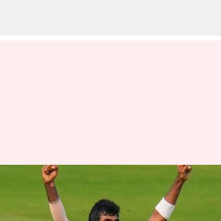
Jasprit Bumrah: టెస్టుల్లో అల్‌టైమ్
రికార్డు.. కపిల్‌దేవ్‌ను దాటేసిన బుమ్రా
వ్రాసిన వారు
Dec 15, 2024
02:30 pm
Jayachandra Akuri