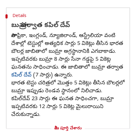
Details
బుమ్రా తర్వాత కపిల్ దేవ్
సౌతాఫ్రికా, ఇంగ్లండ్, న్యూజిలాండ్, ఆస్ట్రేలియా వంటి
దేశాల్లో టెస్టుల్లో అత్యధిక సార్లు 5 వికెట్లు తీసిన భారత
బౌలర్ల జాబితాలో బుమ్రా అగ్రస్థానానికి ఎగబాకాడు.
ఇప్పటివరకు బుమ్రా 8 సార్లు సేనా గడ్డపై 5 వికెట్ల
ఘనతను సాధించాడు. ఈ జాబితాలో బుమ్రా తర్వాత
కపిల్ దేవ్
(7 సార్లు) ఉన్నారు.
భారత టెస్టు చరిత్రలో మొత్తం 5 వికెట్లు తీసిన బౌలర్లలో
బుమ్రా ఇప్పుడు రెండవ స్థానంలో నిలిచాడు.
కపిల్‌దేవ్ 23 సార్లు ఈ ఘనత సాధించగా, బుమ్రా
ఇప్పటివరకు 12 సార్లు 5 వికెట్ల మైలురాయిని
చేరుకున్నాడు.
మీరు పూర్తి చేశారు