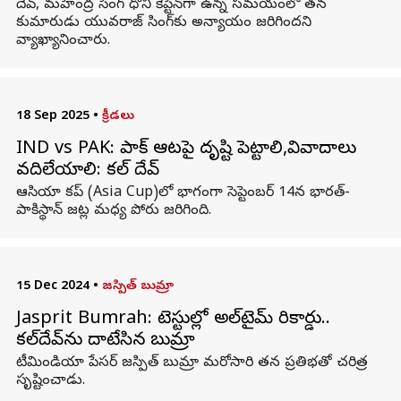
దేవ్‌, మహేంద్ర సింగ్‌ ధోని కెప్టెన్‌గా ఉన్న సమయంలో తన
కుమారుడు యువరాజ్‌ సింగ్‌కు అన్యాయం జరిగిందని
వ్యాఖ్యానించారు.
18 Sep 2025
•
క్రీడలు
IND vs PAK: పాక్‌ ఆటపై దృష్టి పెట్టాలి,వివాదాలు
వదిలేయాలి: కపిల్ దేవ్‌
ఆసియా కప్‌ (Asia Cup)లో భాగంగా సెప్టెంబర్‌ 14న భారత్‌-
పాకిస్థాన్‌ జట్ల మధ్య పోరు జరిగింది.
15 Dec 2024
•
జస్పిత్ బుమ్రా
Jasprit Bumrah: టెస్టుల్లో అల్‌టైమ్ రికార్డు..
కపిల్‌దేవ్‌ను దాటేసిన బుమ్రా
టీమిండియా పేసర్ జస్పిత్ బుమ్రా మరోసారి తన ప్రతిభతో చరిత్ర
సృష్టించాడు.