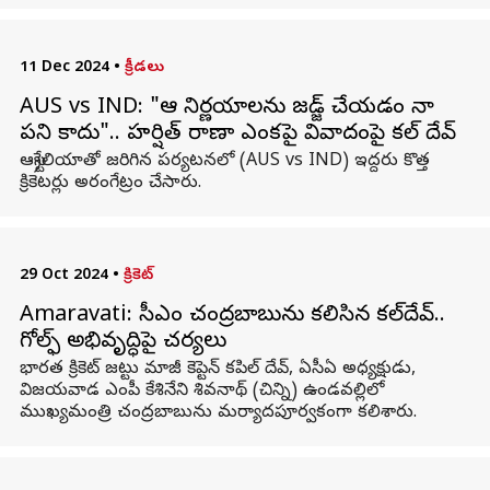
11 Dec 2024
•
క్రీడలు
AUS vs IND: "ఆ నిర్ణయాలను జడ్జ్‌ చేయడం నా
పని కాదు".. హర్షిత్ రాణా ఎంపికపై వివాదంపై కపిల్ దేవ్
ఆస్ట్రేలియాతో జరిగిన పర్యటనలో (AUS vs IND) ఇద్దరు కొత్త
క్రికెటర్లు అరంగేట్రం చేసారు.
29 Oct 2024
•
క్రికెట్
Amaravati: సీఎం చంద్రబాబును కలిసిన కపిల్‌దేవ్‌..
గోల్ఫ్ అభివృద్ధిపై చర్యలు
భారత క్రికెట్‌ జట్టు మాజీ కెప్టెన్‌ కపిల్‌ దేవ్‌, ఏసీఏ అధ్యక్షుడు,
విజయవాడ ఎంపీ కేశినేని శివనాథ్‌ (చిన్ని) ఉండవల్లిలో
ముఖ్యమంత్రి చంద్రబాబును మర్యాదపూర్వకంగా కలిశారు.