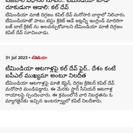
బజ్‌బాల్ విధానం సూపర్.. టీమిండియా కూడా
దూకుడుగా ఆడాలి: కపిల్ దేవ్
టీమిండియా మాజీ దిగ్గజం కపిల్ దేవ్ మరోసారి వార్తాలో నిలిచారు.
టీమిండియాతో పాటు టెస్టు క్రికెట్ ఆడే జట్లన్నీ ఇంగ్లండ్ మాదిరిగా
బజ్ బాల్ క్రికెట్ ను అలవర్చుకోవాలని టీమిండియా మాజీ దిగ్గజం
కపిల్ దేవ్ సూచించాడు.
31 Jul 2023
•
టీమిండియా
టీమిండియా ఆటగాళ్లపై కపిల్‌ దేవ్ ఫైర్.. దేశం కంటే
ఐపీఎల్ ముఖ్యమా అంటూ నిలదీత
టీమిండియా ఆటగాళ్లపై మాజీ కెప్టెన్, దిగ్గజ క్రికెటర్ కపిల్‌ దేవ్‌
మరోసారి మండిపడ్డారు. ఈ మేరకు స్టార్ సీనియర్ ఆటగాళ్ల
గాయాలపై స్పందించారు. ఈ క్రమంలోనే వారి నిబద్ధతను ఓ
మ్యాగజైన్‌కు ఇచ్చిన ఇంటర్వ్యూలో కపిల్‌ నిలదీశారు.