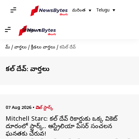
మరింత
Telugu
Telugu
హోమ్
/
వార్తలు
/
క్రీడలు వార్తలు
/
కపిల్ దేవ్
కపిల్ దేవ్: వార్తలు
07 Aug 2026
•
మిచెల్ స్టార్క్
Mitchell Starc: కపిల్ దేవ్ రికార్డుకు ఒక్క వికెట్
దూరంలో స్టార్క్.. ఆస్ట్రేలియా పేసర్ సంచలన
ఘనతకు చేరువ!