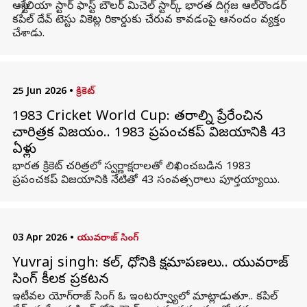
ఆస్ట్రేలియా స్టార్ ఫాస్ట్ బౌలర్ మిచెల్ స్టార్క్ భారత దిగ్గజ ఆల్‌రౌండర్
కపిల్ దేవ్ టెస్టు వికెట్ల రికార్డుకు చేరువ కావడంపై ఆనందం వ్యక్తం
చేశాడు.
25 Jun 2026
•
క్రికెట్
1983 Cricket World Cup: తరాల్ని ప్రేరేపించిన
చారిత్రక విజయం.. 1983 ప్రపంచకప్ విజయానికి 43
ఏళ్లు
భారత క్రికెట్ చరిత్రలో స్వర్ణాక్షరాలతో లిఖించబడిన 1983
ప్రపంచకప్ విజయానికి నేటితో 43 సంవత్సరాలు పూర్తయ్యాయి.
03 Apr 2026
•
యువరాజ్ సింగ్
Yuvraj singh: కపిల్‌, ధోనికి క్షమాపణలు.. యువరాజ్‌
సింగ్‌ కీలక ప్రకటన
ఇటీవల యోగ్‌రాజ్‌ సింగ్‌ ఓ ఇంటర్వ్యూలో మాట్లాడుతూ.. కపిల్