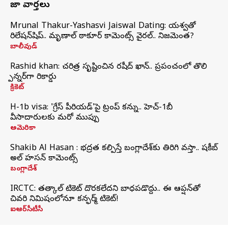
తాజా వార్తలు
Mrunal Thakur-Yashasvi Jaiswal Dating: యశస్వితో
రిలేషన్‌షిప్.. మృణాల్ ఠాకూర్ కామెంట్స్ వైరల్.. నిజమెంత?
బాలీవుడ్
Rashid khan: చరిత్ర సృష్టించిన రషీద్ ఖాన్.. ప్రపంచంలో తొలి
స్పిన్నర్‌గా రికార్డు
క్రికెట్
H-1b visa: 'గ్రేస్‌ పీరియడ్‌'పై ట్రంప్‌ కన్ను.. హెచ్‌-1బీ
వీసాదారులకు మరో ముప్పు
అమెరికా
Shakib Al Hasan : భద్రత కల్పిస్తే బంగ్లాదేశ్‌కు తిరిగి వస్తా.. షకీబ్
అల్ హసన్ కామెంట్స్
బంగ్లాదేశ్
IRCTC: తత్కాల్ టికెట్ దొరకలేదని బాధపడొద్దు.. ఈ ఆప్షన్‌తో
చివరి నిమిషంలోనూ కన్ఫర్మ్ టికెట్!
ఐఆర్‌సీటీసీ