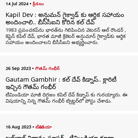
14 Jul 2024
•
క్రీడలు
Kapil Dev : అన్షుమన్ గైక్వాడ్ కు ఆర్థిక సహాయం
అందించాలి.. బీసీసీఐని కోరిన కపిల్ దేవ్
1983 ప్రపంచకప్‌ను భారత్‌ను గెలిపించిన వెటరన్ ఆల్ రౌండర్ ,
కెప్టెన్ కపిల్ దేవ్, భారత మాజీ క్రికెటర్ అన్షుమాన్ గైక్వాడ్‌కు ఆర్థిక
సహాయం అందించాలని బీసీసీఐని అభ్యర్థించారు.
26 Sep 2023
•
గౌతమ్ గంభీర్
Gautam Gambhir : కపిల్ దేవ్ కిడ్నాప్.. క్లారిటీ
ఇచ్చిన గౌతమ్ గంభీర్
టీమిండియా మాజీ దిగ్గజం కపిల్ దేవ్ కిడ్నాప్ కు గురయ్యారు. ఈ
విషయాన్ని నిన్న గౌతమ్ గంభీర్ ట్విట్టర్‌లో పోస్టు చేశాడు.
16 Aug 2023
•
టీమిండియా