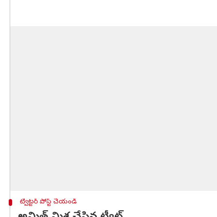
ట్విట్టర్ పోస్ట్ చేయండి