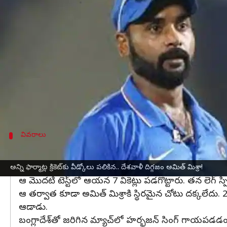
వ్రాసిన వారు
Sep 04, 2025
03:03 pm
Sirish Praharaju
ఈ వార్తాకథనం ఏంటి
లెగ్ స్పిన్నర్ అమిత్ మిశ్రా అన్ని ఫార్మాట్ల క్రికెట్‌కు వీడ్కోల
2003లో
సౌరబ్ గంగూలీ
నేతృత్వంలోని భారత వన్డే జట్ట
మొదటి అంతర్జాతీయ మ్యాచ్‌లో 5 ఓవర్లు బౌలింగ్ చేసి 
కానీ, తొలి మ్యాచ్ తర్వాత దాదాపు ఐదేళ్ల పాటు అమిత్ మిశ్
వివరాలు
మొదటి టెస్ట్‌లో 7 వికెట్లు
అనిల్ కుంబ్లే గాయపడిన తరువాత, 2008లో
ఆస్ట్రేలియా
తో మ
అన్ని ఫార్మాట్ల క్రికెట్‌కు వీడ్కోలు పలికిన.. దేశవాళీ దిగ్గజం అమిత్ మిశ్రా!
ఆ మొదటి టెస్ట్‌లో ఆయన 7 వికెట్లు పడగొట్టారు. తన లెగ్ స్పి
ఆ తర్వాత కూడా అమిత్ మిశ్రాకి స్థిరమైన చోటు దక్కలేదు.
ఆడాడు.
బంగ్లాదేశ్‌తో జరిగిన మ్యాచ్‌లో హర్భజన్ సింగ్ గాయపడడంత