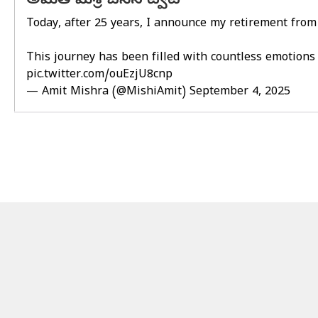
అమిత్ మిశ్ర చేసిన ట్వీట్
Today, after 25 years, I announce my retirement from 
This journey has been filled with countless emotions 
pic.twitter.com/ouEzjU8cnp
— Amit Mishra (@MishiAmit)
September 4, 2025