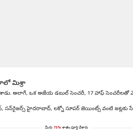
ాలో మిశ్రా
వికెట్లు తీశాడు. అలాగే, ఒక అజేయ డబుల్ సెంచరీ, 17 హాఫ్ సెంచరీల
ైదరాబాద్, సన్‌రైజర్స్ హైదరాబాద్, లక్నో సూపర్ జెయింట్స్ వంటి జట్ల
మీరు
75%
శాతం పూర్తి చేశారు