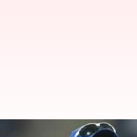
Amit Mishra: అన్ని ఫార్మాట్ల క్రికెట్‌క