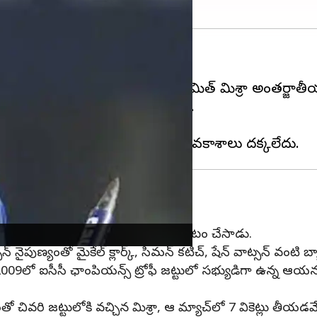
ు పలికాడు.
ు సౌతాఫ్రికాతో జరిగిన మ్యాచ్‌లో అమిత్ మిశ్రా అంతర్జాత
ఓ వికెట్ తీసి 29 పరుగులు ఇచ్చాడు.
రాని పట్టించుకోలేదు సెలక్టర్లు.
ొహాలీ టెస్టులో మిశ్రా తన టెస్టు అరంగ్రేటం చేసాడు.
న్ నైపుణ్యంతో మైకేల్ క్లార్క్, సిమన్ కటిచ్, షేన్ వాట్సన్ వంటి బ
 2009లో ఐసీసీ ఛాంపియన్స్ ట్రోఫీ జట్టులో సభ్యుడిగా ఉన్న ఆ
ో చివరి జట్టులోకి వచ్చిన మిశ్రా, ఆ మ్యాచ్‌లో 7 వికెట్లు తీయ