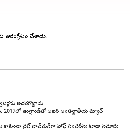
ీయ అరంగ్రేటం చేశాడు.
్యాటర్లను అదరగొట్టాడు.
యన, 2017లో ఇంగ్లాండ్‌తో ఆఖరి అంతర్జాతీయ మ్యాచ్
డమే కాకుండా నైట్ వాచ్‌మెన్‌గా హాఫ్ సెంచరీను కూడా నమోదు