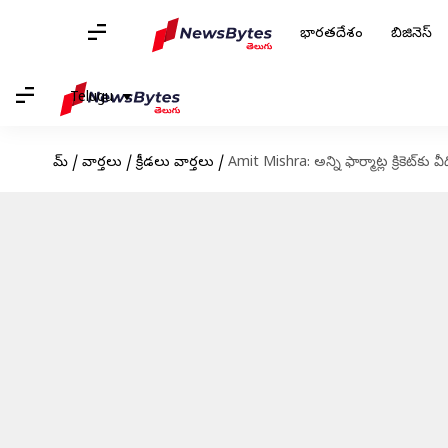
భారతదేశం
బిజినెస్
Telugu
హోమ్
/
వార్తలు
/
క్రీడలు వార్తలు
/
Amit Mishra: అన్ని ఫార్మాట్ల క్రికెట్‌కు 