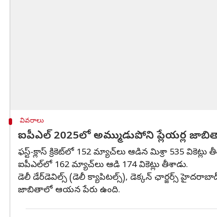
వివరాలు
ఐపీఎల్ 2025లో అమ్ముడుపోని ప్లేయర్ల జాబిత
ఫస్ట్-క్లాస్ క్రికెట్‌లో 152 మ్యాచ్‌లు ఆడిన మిశ్రా 535 
ఐపీఎల్‌లో 162 మ్యాచ్‌లు ఆడి 174 వికెట్లు తీశాడు.
డెలీ డేర్‌డెవిల్స్ (డెలీ క్యాపిటల్స్), డెక్కన్ ఛార్జర్స్ హ
జాబితాలో ఆయన పేరు ఉంది.