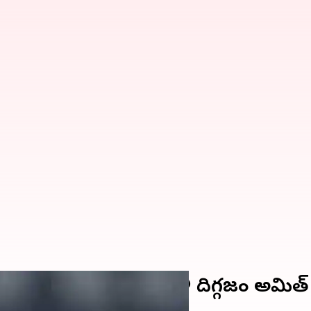
ు వీడ్కోలు పలికిన.. దేశవాళీ దిగ్గజం అమిత్ 