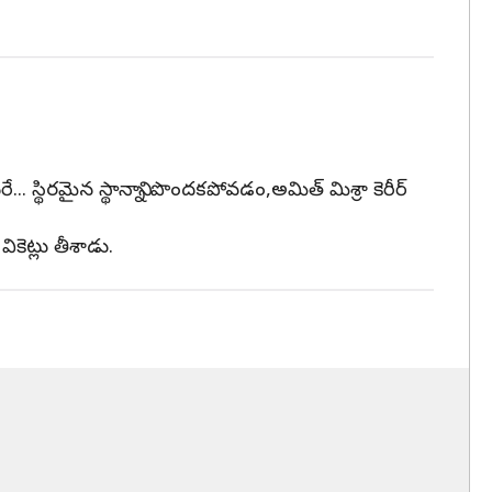
 స్థిరమైన స్థానాన్ని పొందకపోవడం,అమిత్ మిశ్రా కెరీర్
వికెట్లు తీశాడు.