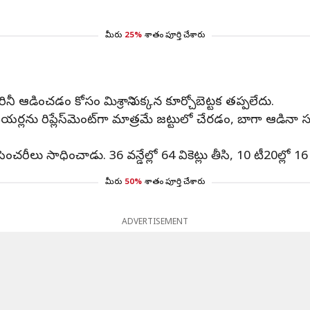
మీరు
25%
శాతం పూర్తి చేశారు
రినీ ఆడించడం కోసం మిశ్రాని పక్కన కూర్చోబెట్టక తప్పలేదు.
ను రిప్లేస్‌మెంట్‌గా మాత్రమే జట్టులో చేరడం, బాగా ఆడినా సరే...
సెంచరీలు సాధించాడు. 36 వన్డేల్లో 64 వికెట్లు తీసి, 10 టీ20ల్లో 16 
మీరు
50%
శాతం పూర్తి చేశారు
ADVERTISEMENT