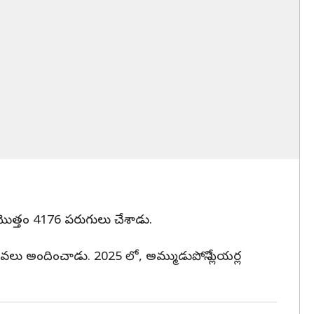
తో మొత్తం 4176 పరుగులు చేశాడు.
కు సేవలు అందించాడు. 2025 లో, అమ్ముడుపోని ప్లేయర్ల