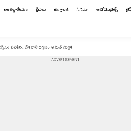
అంతర్జాతీయం
క్రీడలు
టెక్నాలజీ
సినిమా
ఆటోమొబైల్స్
లైఫ్
వీడ్కోలు పలికిన.. దేశవాళీ దిగ్గజం అమిత్ మిశ్రా!
ADVERTISEMENT