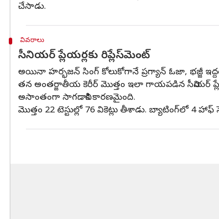
చేసాడు.
వివరాలు
సీనియర్ ప్లేయర్లకు రిప్లేస్‌మెంట్‌
అయినా హర్భజన్ సింగ్ కోలుకోగానే ప్రగ్యాన్ ఓజా, భజ్జీ ఇద్ద
తన అంతర్జాతీయ కెరీర్ మొత్తం ఇలా గాయపడిన సీనియర్ ప్లేయర్ల
అసాంతంగా సాగడానికి కారణమైంది.
మొత్తం 22 టెస్టుల్లో 76 వికెట్లు తీశాడు. బ్యాటింగ్‌లో 4 హాఫ్ 