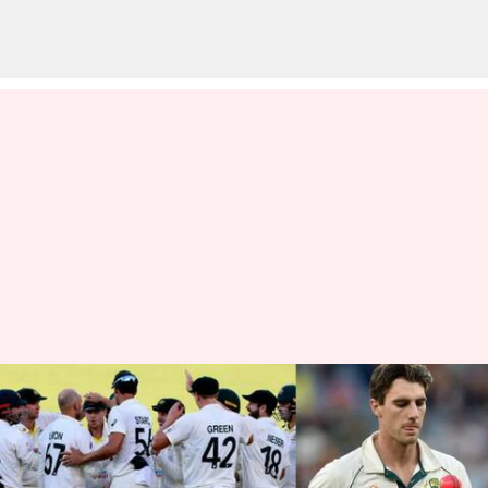
టెస్టుల్లో నెంబర్ వన్ ప్లేస్‌కు ఆసీస్..
ఫస్ట్ ర్యాంకు కోల్పోయిన
టీమిండియా!