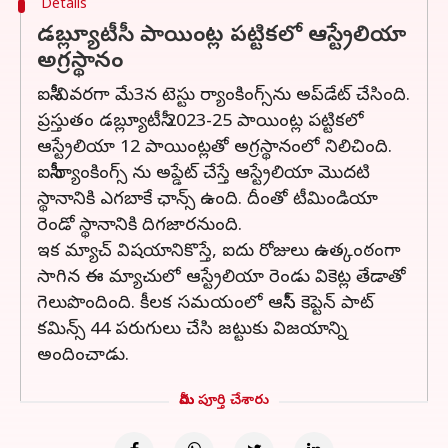
Details
డబ్ల్యూటీసీ పాయింట్ల పట్టికలో ఆస్ట్రేలియా
అగ్రస్థానం
ఐసీసీ చివరగా మే3న టెస్టు ర్యాంకింగ్స్‌ను అప్‌డేట్ చేసింది.
ప్రస్తుతం డబ్ల్యూటీసీ 2023-25 పాయింట్ల పట్టికలో
ఆస్ట్రేలియా 12 పాయింట్లతో అగ్రస్థానంలో నిలిచింది.
ఐసీసీ ర్యాంకింగ్స్ ను అప్డేట్ చేస్తే ఆస్ట్రేలియా మొదటి
స్థానానికి ఎగబాకే ఛాన్స్ ఉంది. దీంతో టీమిండియా
రెండో స్థానానికి దిగజారనుంది.
ఇక మ్యాచ్ విషయానికొస్తే, ఐదు రోజులు ఉత్కంఠంగా
సాగిన ఈ మ్యాచులో ఆస్ట్రేలియా రెండు వికెట్ల తేడాతో
గెలుపొందింది. కీలక సమయంలో ఆసీస్ కెప్టెన్ పాట్
కమిన్స్ 44 పరుగులు చేసి జట్టుకు విజయాన్ని
అందించాడు.
మీరు పూర్తి చేశారు