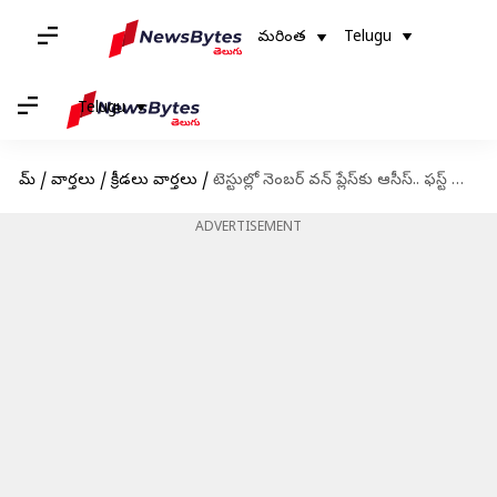
మరింత
Telugu
Telugu
హోమ్
/
వార్తలు
/
క్రీడలు వార్తలు
/
టెస్టుల్లో నెంబర్ వన్ ప్లేస్‌కు ఆసీస్.. ఫస్ట్ ర్యాంకు కోల్పోయిన టీమిండియా!
ADVERTISEMENT