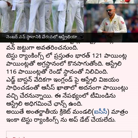
వ్రాసిన వారు
Jun 21, 2023
04:39 pm
Jayachandra Akuri
ఈ వార్తాకథనం ఏంటి
యాషెస్ సిరీస్
2023 మొదటి టెస్టులో
ఇంగ్లండ్‌
పై
ఆస్ట్రేలియా
నెంబర్ వన్ స్థానానికి చేరువలో ఆస్ట్రేలియా
విక్టరీ సాధించింది. దీంతో టెస్టుల్లో ఆస్ట్రేలియా మళ్లీ నెంబర్
వన్ జట్టుగా అవతరించనుంది.
టెస్టు ర్యాంకింగ్స్ లో ప్రస్తుతం భారత్ 121 పాయింట్ల
పాయింట్లతో అగ్రస్థానంలో కొనసాగుతోంది. ఆస్ట్రేలియా
116 పాయింట్లతో రెండో స్థానంతో నిలిచింది.
ఎడ్జ్ బాస్టన్ వేదికగా ఇంగ్లండ్ పై ఆస్ట్రేలియా విజయం
సాధించడంతో ఆసీస్ ఖాతాలో అదనంగా పాయింట్లు
వచ్చి చేరనున్నాయి. ఈ నేపథ్యంలో టీమిండియాను
ఆస్ట్రేలియా అధిగమించే ఛాన్స్ ఉంది.
అయితే అంతర్జాతీయ క్రికెట్ మండలి(
ఐసీసీ
) మాత్రం