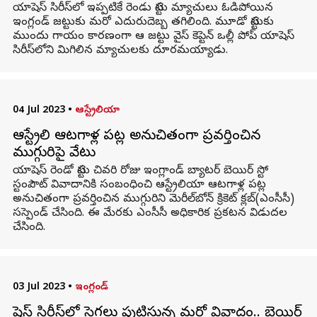
యాషెస్ సిరీస్‌లో ఇప్పటికే రెండు టెస్టు మ్యాచులు ఓడిపోయిన
ఇంగ్లండ్ జట్టుకు మరో ఎదురుదెబ్బ తగిలింది. మూడో టెస్టుకు
ముందు గాయం కారణంగా ఆ జట్టు వైస్ కెప్టెన్ ఒల్లీ పోప్ యాషెస్
సిరీస్‌లోని మిగిలిన మ్యాచులకు దూరమయ్యాడు.
04 Jul 2023
•
ఆస్ట్రేలియా
ఆస్ట్రేలియా ఆటగాళ్ల పట్ల అనుచితంగా ప్రవర్తించిన
ముగ్గురిపై వేటు
యాషెస్ రెండో టెస్టు చివరి రోజు ఇంగ్లాండ్ బ్యాటర్ బెయిర్ స్టో
స్టంపౌట్ వివాదానికి సంబంధించి ఆస్ట్రేలియా ఆటగాళ్ల పట్ల
అనుచితంగా ప్రవర్తించిన ముగ్గురిని మెరీల్‌బోన్ క్రికెట్ క్లబ్(ఎంసీసీ)
సస్పెండ్ చేసింది. ఈ మేరకు ఎంసీసీ అధికారిక ప్రకటన విడుదల
చేసింది.
03 Jul 2023
•
ఇంగ్లండ్
యాషెస్‌ సిరీస్‌లో సెగలు పుట్టిస్తున్న మరో వివాదం.. బెయిర్