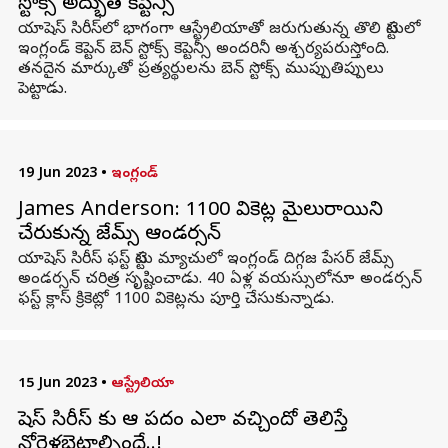
స్టోక్స్ అద్భుత కెప్టెన్సీ
యాషెస్ సిరీస్‌లో భాగంగా ఆస్ట్రేలియాతో జరుగుతున్న తొలి టెస్టులో
ఇంగ్లండ్ కెప్టెన్ బెన్ స్టోక్స్ కెప్టెన్సీ అందరినీ అశ్చర్యపరుస్తోంది.
తనదైన మార్కుతో ప్రత్యర్థులను బెన్ స్టోక్స్ ముప్పుతిప్పులు
పెట్టాడు.
19 Jun 2023
•
ఇంగ్లండ్
James Anderson: 1100 వికెట్ల మైలురాయిని
చేరుకున్న జేమ్స్‌ ఆండర్సన్‌
యాషెస్ సిరీస్ ఫస్ట్ టెస్టు మ్యాచులో ఇంగ్లండ్ దిగ్గజ పేసర్ జేమ్స్
అండర్సన్ చరిత్ర సృష్టించాడు. 40 ఏళ్ల వయస్సులోనూ అండర్సన్
ఫస్ట్ క్లాస్ క్రికెట్లో 1100 వికెట్లను పూర్తి చేసుకున్నాడు.
15 Jun 2023
•
ఆస్ట్రేలియా
యాషెస్ సిరీస్ కు ఆ పదం ఎలా వచ్చిందో తెలిస్తే
నోరెళ్లబెట్టాల్సిందే..!