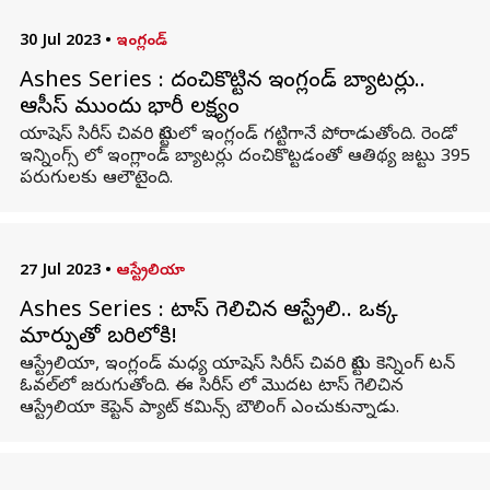
30 Jul 2023
•
ఇంగ్లండ్
Ashes Series : దంచికొట్టిన ఇంగ్లండ్ బ్యాటర్లు..
ఆసీస్ ముందు భారీ లక్ష్యం
యాషెస్ సిరీస్ చివరి టెస్టులో ఇంగ్లండ్ గట్టిగానే పోరాడుతోంది. రెండో
ఇన్నింగ్స్ లో ఇంగ్లాండ్ బ్యాటర్లు దంచికొట్టడంతో ఆతిథ్య జట్టు 395
పరుగులకు ఆలౌటైంది.
27 Jul 2023
•
ఆస్ట్రేలియా
Ashes Series : టాస్ గెలిచిన ఆస్ట్రేలియా.. ఒక్క
మార్పుతో బరిలోకి!
ఆస్ట్రేలియా, ఇంగ్లండ్ మధ్య యాషెస్ సిరీస్ చివరి టెస్టు కెన్నింగ్ టన్
ఓవల్‌లో జరుగుతోంది. ఈ సిరీస్ లో మొదట టాస్ గెలిచిన
ఆస్ట్రేలియా కెప్టెన్ ప్యాట్ కమిన్స్ బౌలింగ్ ఎంచుకున్నాడు.