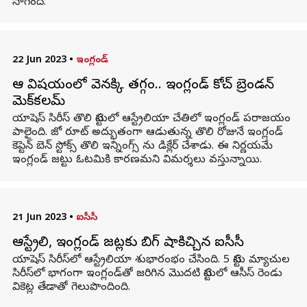
సాగింది.
22 Jun 2023
•
ఇంగ్లండ్
ఆ విషయంలో వెనక్కి తగ్గం.. ఇంగ్లండ్ కోచ్ బ్రెండన్
మెక్‌కలమ్
యాషెస్ సిరీస్ తొలి టెస్టులో ఆస్ట్రేలియా చేతిలో ఇంగ్లండ్ పరాజయం
పాలైంది. జో రూట్ అద్భుతంగా ఆడుతున్న తొలి రోజునే ఇంగ్లండ్
కెప్టెన్ బెన్ స్టోక్స్ తొలి ఇన్నింగ్స్ ను డిక్లేర్ చేశాడు. ఈ నిర్ణయమే
ఇంగ్లండ్ జట్టు ఓటమికి కారణమని విమర్శలు వస్తున్నాయి.
21 Jun 2023
•
ఐసీసీ
ఆస్ట్రేలియా, ఇంగ్లండ్ జట్లకు బిగ్ షాకిచ్చిన ఐసీసీ
యాషెస్ సిరీస్‌లో ఆస్ట్రేలియా శుభారంభం చేసింది. 5 టెస్టు మ్యాచుల
సిరీస్‌లో భాగంగా ఇంగ్లండ్‌తో జరిగిన మొదటి టెస్టులో ఆసీస్ రెండు
వికెట్ల తేడాతో గెలుపొందింది.