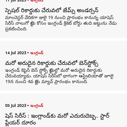
17 Jul 2023
•
ఇంగ్లండ్
స్పెషల్ రికార్డుకు చేరువలో జేమ్స్ అండర్సన్
మాంచెస్టర్ వేదికగా జులై 19 నుంచి ప్రారంభం కానున్న యాషెస్
సిరీస్ నాలుగో టెస్టు కోసం ఇంగ్లండ్ క్రికెట్ బోర్డు తుది జట్టును నేడు
ప్రకటించింది.
14 Jul 2023
•
ఇంగ్లండ్
మరో అరుదైన రికార్డుకు చేరువలో బెన్‌స్టోక్స్
ఇంగ్లండ్ కెప్టెన్ బెన్ స్టోక్స్ టెస్టుల్లో మరో అరుదైన రికార్డుకు
చేరువయ్యాడు. యాషెస్ సిరీస్‌లో భాగంగా ఆస్ట్రేలియాతో జూలై
19న నుంచి 4వ టెస్టు మ్యాచ్ ప్రారంభం కానుంది.
05 Jul 2023
•
ఇంగ్లండ్
యాషెస్ సిరీస్ : ఇంగ్లాండ్‌కు మరో ఎదురుదెబ్బ.. స్టార్
ప్లేయర్ దూరం