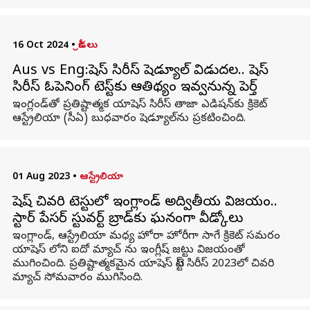
16 Oct 2024
•
క్రీడలు
Aus vs Eng:యాషెస్‌ సిరీస్‌ షెడ్యూల్‌ విడుదల.. యాషెస్
సిరీస్ ఓపెనింగ్ టెస్ట్‌కు ఆతిథ్యం ఇవ్వనున్న పెర్త్
ఇంగ్లండ్‌తో ప్రతిష్టాత్మక యాషెస్‌ సిరీస్‌ తాజా ఎడిషన్‌కు క్రికెట్‌
ఆస్ట్రేలియా (సీఏ) బుధవారం షెడ్యూల్‌ను ప్రకటించింది.
01 Aug 2023
•
ఆస్ట్రేలియా
యాషెష్ చివరి టెస్టులో ఇంగ్లాండ్ అద్వితీయ విజయం..
స్టార్ పేసర్ స్టువర్ట్ బ్రాడ్‌కు ఘనంగా వీడ్కోలు
ఇంగ్లాండ్, ఆస్ట్రేలియా మధ్య హోరా హోరీగా సాగే క్రికెట్ సమరం
యాషెస్ లోని ఐదో మ్యాచ్ ను ఇంగ్లీష్ జట్టు విజయంతో
ముగించింది. ప్రతిష్టాత్మకమైన యాషెస్ టెస్ట్ సిరీస్‌ 2023లో చివరి
మ్యాచ్ సోమవారం ముగిసింది.