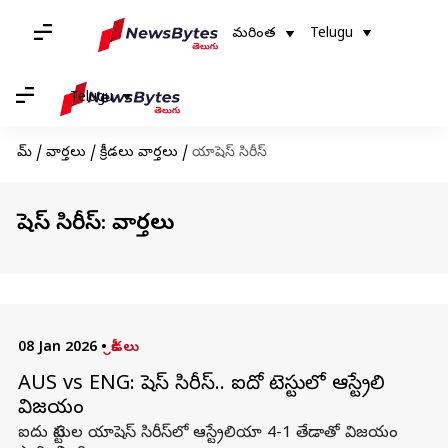
మరింత
Telugu
Telugu
హోమ్
/
వార్తలు
/
క్రీడలు వార్తలు
/
యాషెస్ సిరీస్
యాషెస్ సిరీస్: వార్తలు
08 Jan 2026
•
క్రీడలు
AUS vs ENG: యాషెస్ సిరీస్.. ఐదో టెస్టులో ఆస్ట్రేలియా
విజయం
ఐదు టెస్టుల యాషెస్ సిరీస్‌లో ఆస్ట్రేలియా 4-1 తేడాతో విజయం