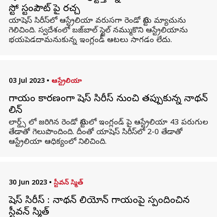
స్టో స్టంపౌట్ పై రచ్చ
యాషెస్ సిరీస్‌లో ఆస్ట్రేలియా వరుసగా రెండో టెస్టు మ్యాచును
గెలిచింది. స్వదేశంలో బజ్‌బాల్ స్టైల్ నమ్ముకొని ఆస్ట్రేలియాను
భయపెడదామనుకున్న ఇంగ్లండ్ ఆటలు సాగడం లేదు.
03 Jul 2023
•
ఆస్ట్రేలియా
గాయం కారణంగా యాషెస్ సిరీస్ నుంచి తప్పుకున్న నాథన్
లియాన్
లార్డ్స్ లో జరిగిన రెండో టెస్టులో ఇంగ్లండ్ పై ఆస్ట్రేలియా 43 పరుగుల
తేడాతో గెలుపొందింది. దీంతో యాషెస్ సిరీస్‌లో 2-0 తేడాతో
ఆస్ట్రేలియా ఆధిక్యంలో నిలిచింది.
30 Jun 2023
•
స్టీవన్ స్మిత్
యాషెస్ సిరీస్ : నాథన్ లియోన్ గాయంపై స్పందించిన
స్టీవన్ స్మిత్