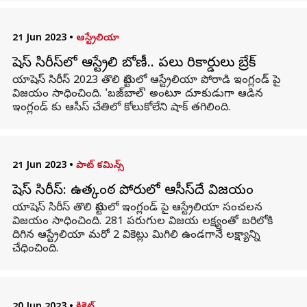
21 Jun 2023
•
ఆస్ట్రేలియా
యాషెస్ సిరీస్‌లో ఆస్ట్రేలియా బోణీ.. పలు రికార్డులు బ్రేక్
యాషెస్ సిరీస్ 2023 తొలి టెస్టులో ఆస్ట్రేలియా పోరాడి ఇంగ్లండ్ పై
విజయం సాధించింది. 'బజ్‌బాల్' అంటూ దూకుడుగా ఆడిన
ఇంగ్లండ్ కు ఆసీస్ చేతిలో కోలుకోలేని షాక్ తగిలింది.
21 Jun 2023
•
పాట్ కమిన్స్
యాషెస్ సిరీస్: ఉత్కంఠ పోరులో ఆసీస్‌దే విజయం
యాషెస్ సిరీస్ తొలి టెస్టులో ఇంగ్లండ్ పై ఆస్ట్రేలియా సంచలన
విజయం సాధించింది. 281 పరుగుల విజయ లక్ష్యంతో బరిలోకి
దిగిన ఆస్ట్రేలియా మరో 2 వికెట్లు మిగిలి ఉండగానే లక్ష్యాన్ని
చేధించింది.