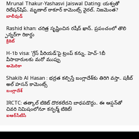
Mrunal Thakur-Yashasvi Jaiswal Dating: యశస్వితో
రిలేషన్‌షిప్.. మృణాల్ ఠాకూర్ కామెంట్స్ వైరల్.. నిజమెంత?
బాలీవుడ్
Rashid khan: చరిత్ర సృష్టించిన రషీద్ ఖాన్.. ప్రపంచంలో తొలి
స్పిన్నర్‌గా రికార్డు
క్రికెట్
H-1b visa: 'గ్రేస్‌ పీరియడ్‌'పై ట్రంప్‌ కన్ను.. హెచ్‌-1బీ
వీసాదారులకు మరో ముప్పు
అమెరికా
Shakib Al Hasan : భద్రత కల్పిస్తే బంగ్లాదేశ్‌కు తిరిగి వస్తా.. షకీబ్
అల్ హసన్ కామెంట్స్
బంగ్లాదేశ్
IRCTC: తత్కాల్ టికెట్ దొరకలేదని బాధపడొద్దు.. ఈ ఆప్షన్‌తో
చివరి నిమిషంలోనూ కన్ఫర్మ్ టికెట్!
ఐఆర్‌సీటీసీ