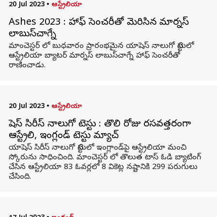
20 Jul 2023
•
ఆస్ట్రేలియా
Ashes 2023 : హాఫ్ సెంచరీతో మెరిసిన మార్నస్
లాబుస్‌చాగ్నే
మాంచెస్టర్ లో బుధవారం ప్రారంభమైన యాషెస్ నాలుగో టెస్టులో
ఆస్ట్రేలియా బ్యాటర్ మార్నస్ లాబుస్‌చాగ్నే హాఫ్ సెంచరీతో
రాణించాడు.
20 Jul 2023
•
ఆస్ట్రేలియా
యాషెస్ సిరీస్ నాలుగో టెస్టు : తొలి రోజు రసవత్తరంగా
ఆస్ట్రేలియా, ఇంగ్లండ్ టెస్టు మ్యాచ్
యాషెస్ సిరీస్ నాలుగో టెస్టులో ఇంగ్లాండ్‌పై ఆస్ట్రేలియా మంచి
స్కోరును సాధించింది. మాంచెస్టర్ లో తొలుత టాస్ ఓడి బ్యాటింగ్
చేసిన ఆస్ట్రేలియా 83 ఓవర్లలో 8 వికెట్ల నష్టానికి 299 పరుగులు
చేసింది.