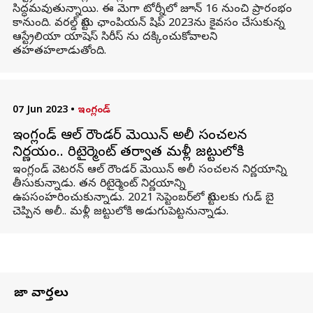
సిద్ధమవుతున్నాయి. ఈ మెగా టోర్నీలో జూన్ 16 నుంచి ప్రారంభం
కానుంది. వరల్డ్ టెస్టు ఛాంపియన్ షిప్ 2023ను కైవసం చేసుకున్న
ఆస్ట్రేలియా యాషెస్ సిరీస్ ను దక్కించుకోవాలని
తహతహలాడుతోంది.
07 Jun 2023
•
ఇంగ్లండ్
ఇంగ్లండ్ ఆల్ రౌండర్ మెయిన్ అలీ సంచలన
నిర్ణయం.. రిటైర్మెంట్ తర్వాత మళ్లీ జట్టులోకి
ఇంగ్లండ్ వెటరన్ ఆల్ రౌండర్ మెయిన్ అలీ సంచలన నిర్ణయాన్ని
తీసుకున్నాడు. తన రిటైర్మెంట్ నిర్ణయాన్ని
ఉపసంహరించుకున్నాడు. 2021 సెప్టెంబర్‌లో టెస్టులకు గుడ్ బై
చెప్పిన అలీ.. మళ్లీ జట్టులోకి అడుగుపెట్టనున్నాడు.
తాజా వార్తలు