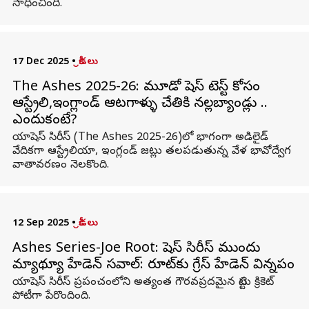
సాధించింది.
17 Dec 2025
•
క్రీడలు
The Ashes 2025-26: మూడో యాషెస్ టెస్ట్ కోసం
ఆస్ట్రేలియా,ఇంగ్లాండ్ ఆటగాళ్ళు చేతికి నల్లబ్యాండ్లు ..
ఎందుకంటే?
యాషెస్‌ సిరీస్‌ (The Ashes 2025-26)లో భాగంగా అడిలైడ్‌
వేదికగా ఆస్ట్రేలియా, ఇంగ్లండ్ జట్లు తలపడుతున్న వేళ భావోద్వేగ
వాతావరణం నెలకొంది.
12 Sep 2025
•
క్రీడలు
Ashes Series-Joe Root: యాషెస్ సిరీస్ ముందు
మ్యాథ్యూ హేడెన్ సవాల్: రూట్‌కు గ్రేస్ హేడెన్ విన్నపం
యాషెస్ సిరీస్ ప్రపంచంలోని అత్యంత గౌరవప్రదమైన టెస్టు క్రికెట్
పోటీగా పేరొందింది.