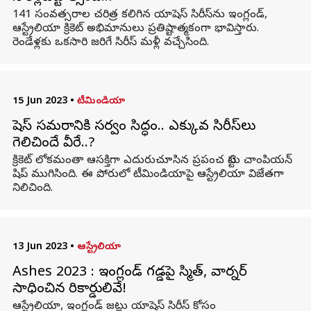
141 సంవత్సరాల చరిత్ర కలిగిన యాషెస్‌ సిరీస్‌ను ఇంగ్లండ్,
ఆస్ట్రేలియా క్రికెట్ అభిమానులు ప్రతిష్టాత్మకంగా భావిస్తారు.
రెండేళ్లకు ఒకసారి జరిగే సిరీస్ మళ్లీ వచ్చేసింది.
15 Jun 2023
•
టీమిండియా
యాషెస్ సమరానికి సర్వం సిద్ధం.. ఎక్కువ సిరీస్‌లు
గెలిచిందే వీరే..?
క్రికెట్ లోకమంతా ఆసక్తిగా ఎదురుచూసిన ప్రపంచ టెస్టు చాంపియన్
షిప్ ముగిసింది. ఈ పోరులో టీమిండియాపై ఆస్ట్రేలియా విజేతగా
నిలిచింది.
13 Jun 2023
•
ఆస్ట్రేలియా
Ashes 2023 : ఇంగ్లండ్ గడ్డపై స్మిత్, వార్నర్
సాధించిన రికార్డులివే!
ఆస్ట్రేలియా, ఇంగ్లండ్ జట్లు యాషెస్ సిరీస్ కోసం