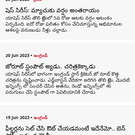
20 Jun 2023
•
క్రికెట్
యాషెస్ సిరీస్: మ్యాచుకు వర్షం అంతరాయం
యాషెస్ సిరీస్ తొలి టెస్టులో 5వ రోజు ఆటకు వర్షం ఆటంకం
ఏర్పడింది. ఐదో రోజు ఫలితం కోసం వేచిచూస్తున్న ఆభిమానుల
ఆశలపై వరుణుడు నీళ్లు చల్లాడు.
20 Jun 2023
•
ఇంగ్లండ్
జోరూట్ స్టంపౌట్ అయ్యాడు.. చరిత్రకెక్కాడు
యాషెస్ సిరీస్‌లో భాగంగా ఇంగ్లండ్ స్టార్ క్రికెటర్ జో రూట్ కొత్త
చరిత్రను సృష్టించాడు. ఎడ్జ్‌బాస్టన్ వేదికగా జరిగిన తొలి టెస్టు, మొదటి
ఇన్నింగ్స్ లో సెంచరీ చేసిన అతను, రెండో ఇన్నింగ్స్‌లో 46
పరుగులు చేసి స్టంపౌట్ గా పెవిలియానికి చేరాడు.
19 Jun 2023
•
ఇంగ్లండ్
ఫీల్డర్లను సెట్ చేసి ఔట్ చేయడమంటే ఇదేనేమో.. బెన్