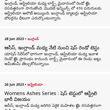
ఇంగ్లండ్, ఆస్ట్రేలియా మధ్య లార్డ్స్ మైదానంలో రెండో టెస్టు
రసవత్తరంగా సాగుతోంది. మొదటి ఇన్నింగ్స్ లో 416 పరుగులకు
ఆస్ట్రేలియా ఆలౌట్ అయ్యింది. ఇంగ్లాండ్ బ్యాటర్లు ఆస్ట్రేలియా
బౌలర్లను ధీటుగా ఎదుర్కొంటున్నారు.
28 Jun 2023
•
ఇంగ్లండ్
ఆసీస్, ఇంగ్లాండ్ మధ్య నేటి నుంచి యాషెస్ రెండో టెస్టు
యాషెస్ సిరీస్‌లో భాగంగా ఇంగ్లాండ్, ఆస్ట్రేలియా మధ్య ఇవాళ
రెండో టెస్టు ప్రారంభం కానుంది. లార్డ్స్ మైదానంలో ఈ రెండు జట్లు
అమీతుమీ తేల్చుకోనున్నాయి.
26 Jun 2023
•
ఆస్ట్రేలియా
Womens Ashes Series : యాషెస్ టెస్టులో ఆస్ట్రేలియా
భారీ విజయం
ఆసీస్, ఇంగ్లాండ్ మధ్య జరిగిన ఏకైక మహిళల టెస్టు రసవత్తరంగా