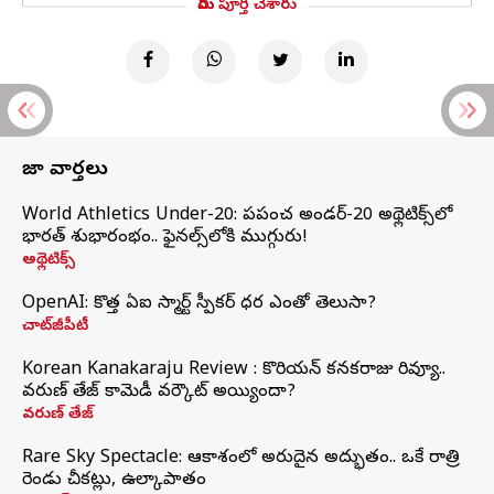
మీరు పూర్తి చేశారు
తాజా వార్తలు
World Athletics Under-20: ప్రపంచ అండర్-20 అథ్లెటిక్స్‌లో
భారత్‌ శుభారంభం.. ఫైనల్స్‌లోకి ముగ్గురు!
అథ్లెటిక్స్
OpenAI: కొత్త ఏఐ స్మార్ట్ స్పీకర్ ధర ఎంతో తెలుసా?
చాట్‌జీపీటీ
Korean Kanakaraju Review : కొరియన్ కనకరాజు రివ్యూ..
వరుణ్ తేజ్ కామెడీ వర్కౌట్ అయ్యిందా?
వరుణ్ తేజ్
Rare Sky Spectacle: ఆకాశంలో అరుదైన అద్భుతం.. ఒకే రాత్రి
రెండు చీకట్లు, ఉల్కాపాతం