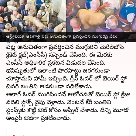
వ్రాసిన వారు
Jul 04, 2023
12:11 pm
Jayachandra Akuri
ఈ వార్తాకథనం ఏంటి
యాషెస్
రెండో టెస్టు చివరి రోజు ఇంగ్లాండ్ బ్యాటర్
బెయిర్
ఆస్ట్రేలియా ఆటగాళ్ల పట్ల అనుచితంగా ప్రవర్తించిన ముగ్గురిపై వేటు
స్టో
స్టంపౌట్ వివాదానికి సంబంధించి
ఆస్ట్రేలియా
ఆటగాళ్ల
పట్ల అనుచితంగా ప్రవర్తించిన ముగ్గురిని మెరీల్‌బోన్
క్రికెట్ క్లబ్(ఎంసీసీ) సస్పెండ్ చేసింది. ఈ మేరకు
ఎంసీసీ అధికారిక ప్రకటన విడుదల చేసింది.
భవిష్యతులో ఇలాంటి పొరపాట్లు జరగకుండా
చూస్తామని హామీ ఇచ్చింది. గ్రీన్ ఓవర్ లో బెయిర్ స్టో
చివరి బంతిని ఆడకుండా వదిలేశాడు.
అలాగే ఓవర్ ముగిసిందనే ఆలోచనతో బెయిర్ స్టో క్రీజు
వదిలి స్టోక్స్ వైపు వెళ్లాడు. వెంటనే కేరీ బంతిని
స్టంప్స్‌కు కొట్టి ఔట్‌ కోసం అప్పీల్‌ చేశాడు. దీన్ని మూడో