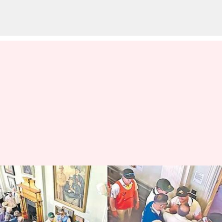
ఆస్ట్రేలియా ఆటగాళ్ల పట్ల
అనుచితంగా ప్రవర్తించిన ముగ్గురిపై
వేటు