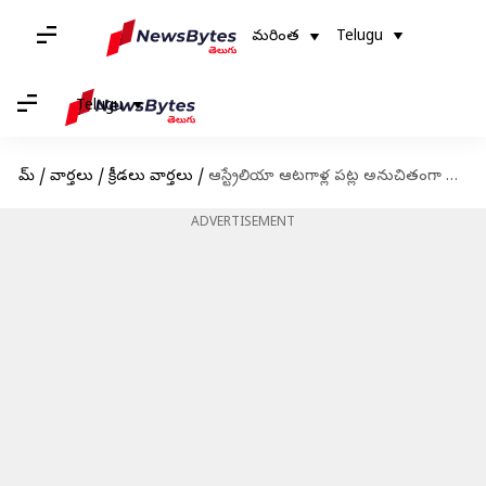
మరింత
Telugu
Telugu
హోమ్
/
వార్తలు
/
క్రీడలు వార్తలు
/
ఆస్ట్రేలియా ఆటగాళ్ల పట్ల అనుచితంగా ప్రవర్తించిన ముగ్గురిపై వేటు
ADVERTISEMENT