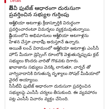
Details
సీసీటీవీ ఫుటేజ్ ఆధారంగా దురుసుగా
ప్రవర్తించిన సభ్యుల గుర్తింపు
ఆస్ట్రేలియా ఆటగాళ్లు క్రీడాస్ఫూర్తికి విరుద్ధంగా
ప్రవర్తించారంటూ విమర్శలు వ్యక్తమవుతున్నాయి.
స్టేడియంలోని అభిమానులు ఆస్ట్రేలియా ఆటగాళ్లను
హేళన చేస్తూ చాలాసేపు అరుస్తూనే ఉన్నారు.
అయితే లంచ్ విరామంలో ఆస్ట్రేలియా ఆటగాళ్లు ఎంసీసీ
హౌస్ మీదుగా డ్రెస్సింగ్ రూంలోకి వెళ్తుతున్నప్పుడు క్లబ్
సభ్యులు కొందరు వారితో గొడవకు దిగారు.
ఖావాజాను సభ్యులు వెనక్కి లాగుతూ, వార్నర్ తో
వాగ్వివాదానికి దిగుతున్న దృశ్యాలు సోషల్ మీడియాలో
వైరల్ అయ్యాయి.
సీసీటీవీ ఫుటేజ్ ఆధారంగా దురుసుగా ప్రవర్తించిన
సభ్యులపై ఎంసీసీ చర్యలు తీసుకుంది. ఈ వ్యవహారం
పట్ల ఎంసీసీ విచారం వ్యక్తం చేసింది.