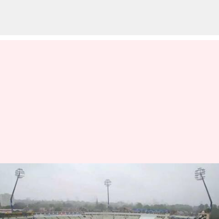
యాషెస్ సిరీస్: మ్యాచుకు వర్షం
అంతరాయం
వ్రాసిన వారు
Jun 20, 2023
06:24 pm
Jayachandra Akuri