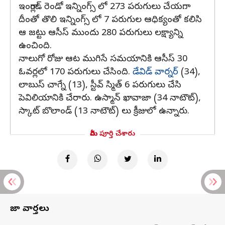
ఇంగ్లాండ్ రెండో ఇన్నింగ్స్ లో 273 పరుగులు చేయగా..
దీంతో తొలి ఇన్నింగ్స్ లో 7 పరుగుల ఆధిక్యంతో కలిసి
ఆ జట్టు ఆసీస్ ముందు 280 పరుగులు లక్ష్యాన్ని
ఉంచింది.
నాలుగో రోజు ఆట ముగిసే సమయానికి ఆసీస్ 30
ఓవర్లలో 170 పరుగులు చేసింది.
డేవిడ్ వార్నర్
(34),
లాబుస్ చాగ్నే (13), స్టీవ్ స్మిత్ 6 పరుగులు చేసి
పెవిలియానికి చేరారు. ఉస్మాన్ ఖావాజా (34 నాటౌట్),
స్కాట్ బొలాండ్ (13 నాటౌట్) లు క్రీజులో ఉన్నారు.
మీరు పూర్తి చేశారు
తాజా వార్తలు