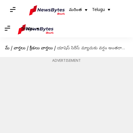
మరింత
Telugu
Telugu
హోమ్
/
వార్తలు
/
క్రీడలు వార్తలు
/
యాషెస్ సిరీస్: మ్యాచుకు వర్షం అంతరాయం
ADVERTISEMENT