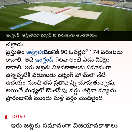
ఈ వార్తాకథనం ఏంటి
యాషెస్ సిరీస్
తొలి టెస్టులో 5వ రోజు ఆటకు వర్షం
ఆటంకం ఏర్పడింది. ఐదో రోజు ఫలితం కోసం
ఇంగ్లండ్, ఆస్ట్రేలియా మ్యాచ్ కు వరుణుడు అంతరాయం
వేచిచూస్తున్న ఆభిమానుల ఆశలపై వరుణుడు నీళ్లు
చల్లాడు.
ప్రస్తుతం
ఆస్ట్రేలియా
విజయానికి 90 ఓవర్లలో 174 పరుగులు
కావాలి. అదే
ఇంగ్లండ్
గెలవాలంటే ఏడు వికెట్లు
కావాలి. ఇరు జట్లకు విజయావకాశాలకు సమానంగా
ఉన్నప్పటికీ వరుణుడు బర్మింగ్ హోమ్‌లో నేటి
ఉదయం నుంచి తన ప్రతాపాన్ని చూపుతున్నాడు.
అయితే మధ్యలో కొంతసేపు వర్షం తగ్గినా మ్యాచు
Details
ఇరు జట్లకు సమానంగా విజయావకాశాలు