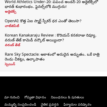
World Athletics Under-20: ప్రపంచ అండర్-20 అథ్లెటిక్స్‌లో
భారత్‌ శుభారంభం.. ఫైనల్స్‌లోకి ముగ్గురు!
అథ్లెటిక్స్
OpenAI: కొత్త ఏఐ స్మార్ట్ స్పీకర్ ధర ఎంతో తెలుసా?
చాట్‌జీపీటీ
Korean Kanakaraju Review : కొరియన్ కనకరాజు రివ్యూ..
వరుణ్ తేజ్ కామెడీ వర్కౌట్ అయ్యిందా?
వరుణ్ తేజ్
Rare Sky Spectacle: ఆకాశంలో అరుదైన అద్భుతం.. ఒకే రాత్రి
రెండు చీకట్లు, ఉల్కాపాతం
స్పెయిన్
మా గురించి
గోప్యతా విధానం
నిబంధనలు & షరతులు
మమ్మల్ని సంప్రదించండి
నైతిక ప్రవర్తన
ఫిర్యాదుల పరిష్కారం