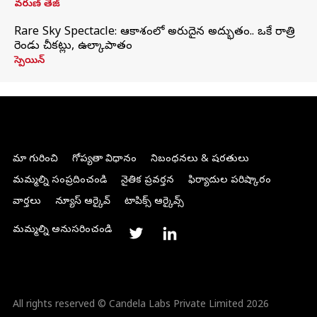
వరుణ్ తేజ్
Rare Sky Spectacle: ఆకాశంలో అరుదైన అద్భుతం.. ఒకే రాత్రి
రెండు చీకట్లు, ఉల్కాపాతం
స్పెయిన్
మా గురించి
గోప్యతా విధానం
నిబంధనలు & షరతులు
మమ్మల్ని సంప్రదించండి
నైతిక ప్రవర్తన
ఫిర్యాదుల పరిష్కారం
వార్తలు
న్యూస్ ఆర్కైవ్
టాపిక్స్ ఆర్కైవ్స్
మమ్మల్ని అనుసరించండి
All rights reserved © Candela Labs Private Limited 2026