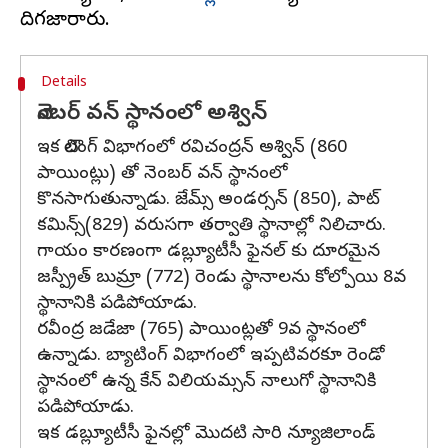
Details
నెంబర్ వన్ స్థానంలో అశ్విన్
ఇక బౌలింగ్ విభాగంలో రవిచంద్రన్ అశ్విన్ (860
పాయింట్లు) తో నెంబర్ వన్ స్థానంలో
కొనసాగుతున్నాడు. జేమ్స్ అండర్సన్ (850), పాట్
కమిన్స్(829) వరుసగా తర్వాతి స్థానాల్లో నిలిచారు.
గాయం కారణంగా డబ్ల్యూటీసీ ఫైనల్ కు దూరమైన
జస్ప్రీత్ బుమ్రా (772) రెండు స్థానాలను కోల్పోయి 8వ
స్థానానికి పడిపోయాడు.
రవీంద్ర జడేజా (765) పాయింట్లతో 9వ స్థానంలో
ఉన్నాడు. బ్యాటింగ్ విభాగంలో ఇప్పటివరకూ రెండో
స్థానంలో ఉన్న కేన్ విలియమ్సన్ నాలుగో స్థానానికి
పడిపోయాడు.
ఇక డబ్ల్యూటీసీ ఫైనల్లో మొదటి సారి న్యూజిలాండ్