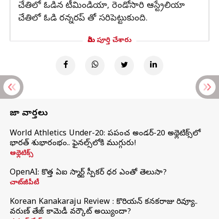
చేతిలో ఓడిన టీమిండియా, రెండోసారి ఆస్ట్రేలియా
చేతిలో ఓడి రన్నరప్ తో సరిపెట్టుకుంది.
మీరు పూర్తి చేశారు
తాజా వార్తలు
World Athletics Under-20: ప్రపంచ అండర్-20 అథ్లెటిక్స్‌లో
భారత్‌ శుభారంభం.. ఫైనల్స్‌లోకి ముగ్గురు!
అథ్లెటిక్స్
OpenAI: కొత్త ఏఐ స్మార్ట్ స్పీకర్ ధర ఎంతో తెలుసా?
చాట్‌జీపీటీ
Korean Kanakaraju Review : కొరియన్ కనకరాజు రివ్యూ..
వరుణ్ తేజ్ కామెడీ వర్కౌట్ అయ్యిందా?