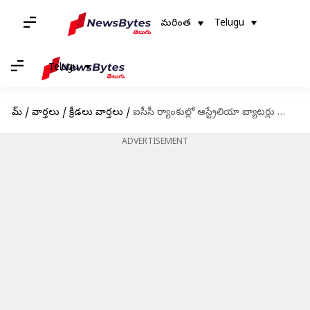
మరింత
Telugu
Telugu
హోమ్
/
వార్తలు
/
క్రీడలు వార్తలు
/
ఐసీసీ ర్యాంకుల్లో ఆస్ట్రేలియా బ్యాటర్లు ముందంజ.. దూసుకొచ్చిన అంజిక్య రహానే
ADVERTISEMENT