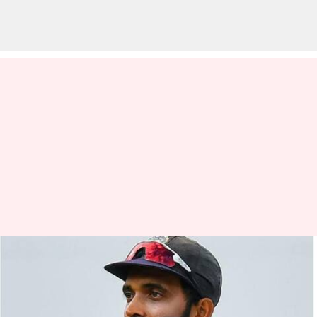
ఐసీసీ ర్యాంకుల్లో ఆస్ట్రేలియా బ్యాటర్లు
ముందంజ.. దూసుకొచ్చిన అంజిక్య
రహానే