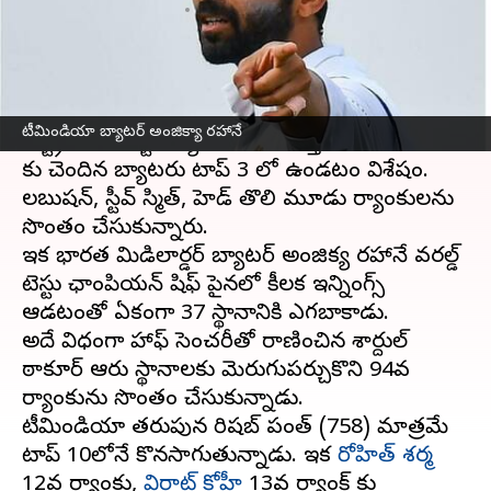
వ్రాసిన వారు
Jun 14, 2023
05:59 pm
Jayachandra Akuri
ఈ వార్తాకథనం ఏంటి
డబ్ల్యూటీసీ ఫైనల్లో
ఇండియా
పై గెలుపొందిన
టీమిండియా బ్యాటర్ అంజిక్యా రహానే
ఆస్ట్రేలియా టెస్టు ర్యాంకుల్లోనూ సత్తా చాటింది. ఆసీస్
కు చెందిన బ్యాటర్లు టాప్ 3 లో ఉండటం విశేషం.
లబుషన్, స్టీవ్ స్మిత్, హెడ్ తొలి మూడు ర్యాంకులను
సొంతం చేసుకున్నారు.
ఇక భారత మిడిలార్డర్ బ్యాటర్ అంజిక్య రహానే వరల్డ్
టెస్టు ఛాంపియన్ షిఫ్ పైనల్లో కీలక ఇన్నింగ్స్
ఆడటంతో ఏకంగా 37 స్థానానికి ఎగబాకాడు.
అదే విధంగా హాఫ్ సెంచరీతో రాణించిన శార్దుల్
ఠాకూర్ ఆరు స్థానాలకు మెరుగుపర్చుకొని 94వ
ర్యాంకును సొంతం చేసుకున్నాడు.
టీమిండియా తరుపున రిషబ్ పంత్ (758) మాత్రమే
టాప్ 10లోనే కొనసాగుతున్నాడు. ఇక
రోహిత్ శర్మ
12వ ర్యాంకు,
విరాట్ కోహ్లీ
13వ ర్యాంక్ కు