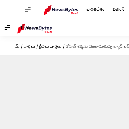
భారతదేశం
బిజినెస్
Telugu
హోమ్
/
వార్తలు
/
క్రీడలు వార్తలు
/
రోహిత్ శర్మను వెంటాడుతున్న బ్యాడ్‌ లక్..