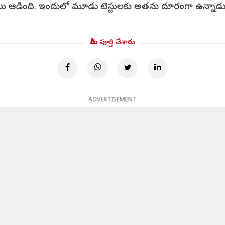
్యాచులు ఆడింది. ఇందులో మూడు టెస్టులకు అతను దూరంగా ఉన్నాడు
మీరు పూర్తి చేశారు
ADVERTISEMENT