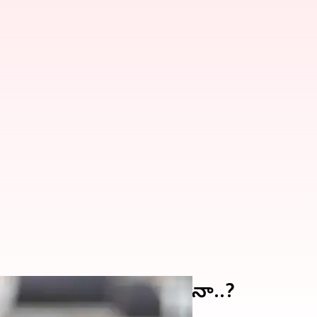
.. కెప్టెన్సీ ఉండేనా.. ఊడేనా..?