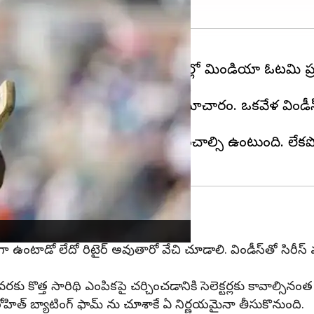
 వరల్డ్ టెస్టు ఛాంపియన్ షిప్ ఫైనల్లో టీమిండియా ఓటమి ప్ర
ం కొనసాగే అవకాశం లేదని తెలుస్తోంది.
నాయకత్వానికి చివరిది కావచ్చని సమాచారం. ఒకవేళ విండీస్ స
ులో కచ్చితంగా భారీ స్కోర్లు సాధించాల్సి ఉంటుంది. లేక
్‌గా ఉంటాడో లేదో రిటైర్ అవుతారో వేచి చూడాలి. విండీస్‌తో సిరీ
టి వరకు కొత్త సారిథి ఎంపికపై చర్చించడానికి సెలెక్టర్లకు కావా
టీ రోహిత్ బ్యాటింగ్ ఫామ్ ను చూశాకే ఏ నిర్ణయమైనా తీసుకొనుంది.