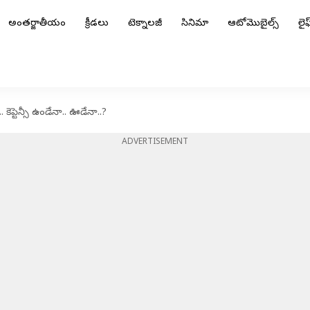
అంతర్జాతీయం
క్రీడలు
టెక్నాలజీ
సినిమా
ఆటోమొబైల్స్
లైఫ్
 కెప్టెన్సీ ఉండేనా.. ఊడేనా..?
ADVERTISEMENT