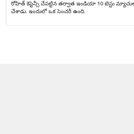
రోహిత్ కెప్టెన్సీ చేపట్టిన తర్వాత ఇండియా 10 టెస్టు మ
చేశాడు. ఇందులో ఒక సెంచరీ ఉంది.