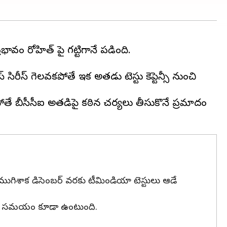
భావం రోహిత్ పై గట్టిగానే పడింది.
ిరీస్ గెలవకపోతే ఇక అతడు టెస్టు కెప్టెన్సీ నుంచి
పోతే బీసీసీఐ అతడిపై కఠిన చర్యలు తీసుకొనే ప్రమాదం
స్ ముగిశాక డిసెంబర్ వరకు టీమిండియా టెస్టులు ఆడే
ల్సినంత సమయం కూడా ఉంటుంది.