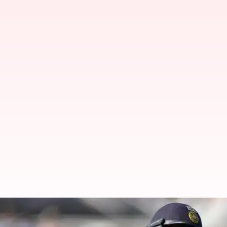
రోహిత్ శర్మను వెంటాడుతున్న బ్యాడ్‌ లక్