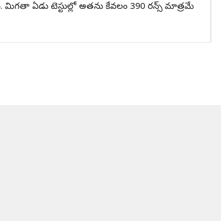
. మిగతా ఏడు టెస్టుల్లో అతను కేవలం 390 రన్స్ మాత్రమే