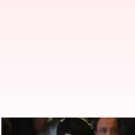
కోహ్లీ అలా చేయడంతో షాక్ అయ్యా.. ఇక 