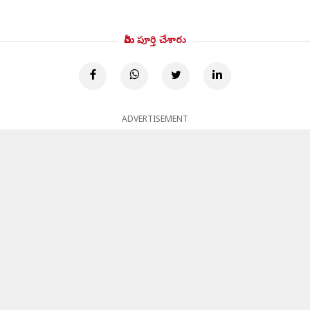
మీరు పూర్తి చేశారు
ADVERTISEMENT