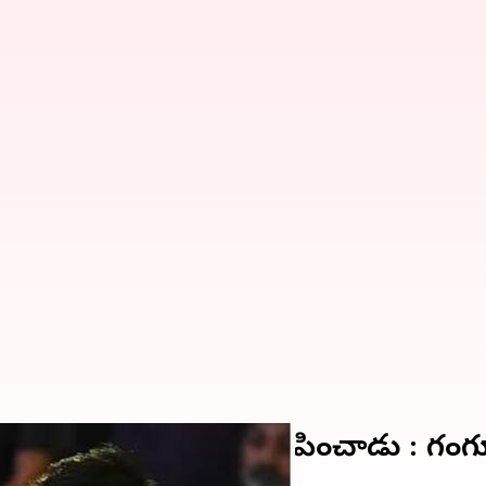
రోహిత్ శర్మనే బెస్ట్ అనిపించాడు : గంగ