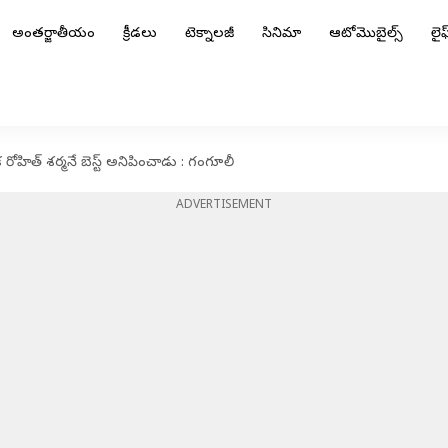
అంతర్జాతీయం
క్రీడలు
టెక్నాలజీ
సినిమా
ఆటోమొబైల్స్
లైఫ్
ోహిత్ శర్మనే బెస్ట్ అనిపించాడు : గంగూలీ
ADVERTISEMENT