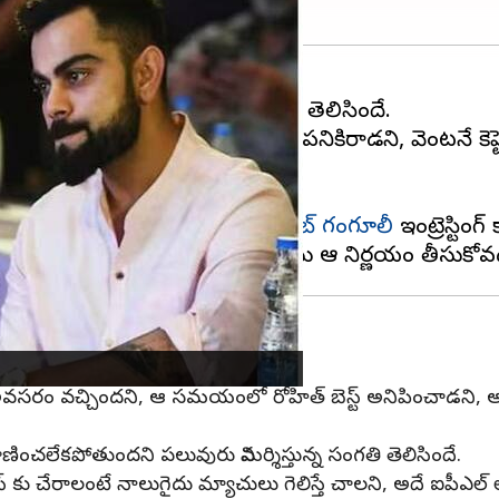
లో
టీమిండియా
ఓడిపోయిన విషయం తెలిసిందే.
్తుతున్నాయి. ఇక రోహిత్ టెస్టులకు పనికిరాడని, వెంటనే కె
 అభిప్రాయపడుతున్నారు.
ప్టెన్, బీసీసీఐ మాజీ అధ్యక్షుడు
సౌరబ్ గంగూలీ
ఇంట్రెస్టింగ్
ఓ కెప్టెన్ అవసరం వచ్చిందని, ఆ సమయంలో రోహిత్ బెస్ట్ అనిపించాడన
ించలేకపోతుందని పలువురు విమర్శిస్తున్న సంగతి తెలిసిందే.
 కు చేరాలంటే నాలుగైదు మ్యాచులు గెలిస్తే చాలని, అదే ఐపీఎల్ 