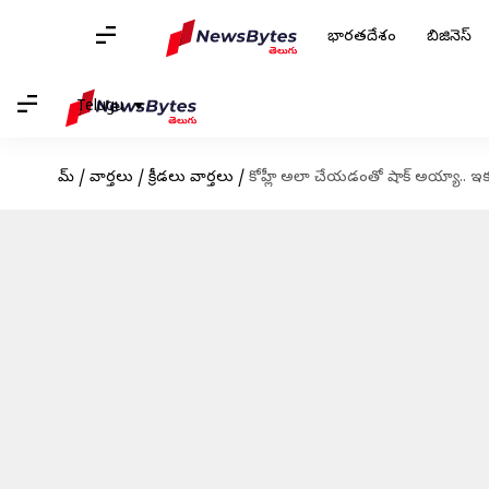
భారతదేశం
బిజినెస్
Telugu
హోమ్
/
వార్తలు
/
క్రీడలు వార్తలు
/
కోహ్లీ అలా చేయడంతో షాక్ అయ్యా.. ఇక ర