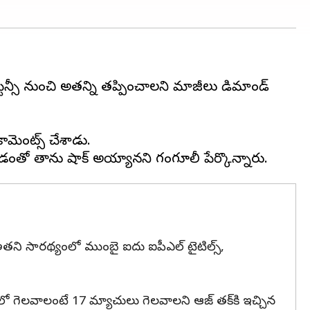
ప్టెన్సీ నుంచి అతన్ని తప్పించాలని మాజీలు డిమాండ్
 కామెంట్స్ చేశాడు.
ి, అతని సారథ్యంలో ముంబై ఐదు ఐపీఎల్ టైటిల్స్,
లో గెలవాలంటే 17 మ్యాచులు గెలవాలని ఆజ్‌ తక్‌కి ఇచ్చిన