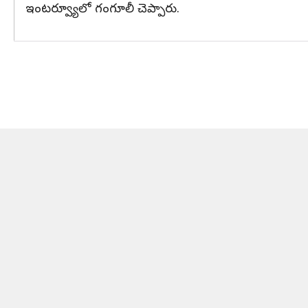
ఇంటర్వ్యూలో గంగూలీ చెప్పారు.