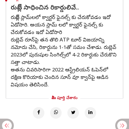
రుబ్లేవ్ సాధించిన రికార్డులివే..
రుబ్లేవ్ స్లామ్‌లలో క్వార్టర్ ఫైనల్స్ కు చేరుకోవడం ఇదో
ఏడోసారి. ఆయన స్లామ్ లలో క్వార్టర్ ఫైనల్స్ కు
చేరుకోవడం ఇదో ఏడోసారి
రుబ్లెవ్ రూన్‌పై తన తొలి ATP టూర్ విజయాన్ని
నమోదు చేసి, రికార్డును 1-1తో సమం చేశాడు. రుబ్లెవ్
2023లో పురుషుల సింగిల్స్‌లో 4-2 రికార్డుకు చేరుకొని
సత్తా చాటాడు.
అతను చివరిసారిగా 2022 ఆస్ట్రేలియన్ ఓపెన్‌లో
దక్షిణ కొరియాకు చెందిన సూన్ వూ క్వాన్‌పై ఆడిన
విషయం తెలిసిందే.
మీరు పూర్తి చేశారు