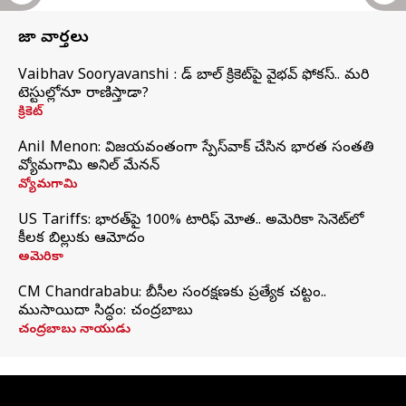
తాజా వార్తలు
Vaibhav Sooryavanshi : రెడ్ బాల్ క్రికెట్‌పై వైభవ్ ఫోకస్.. మరి
టెస్టుల్లోనూ రాణిస్తాడా?
క్రికెట్
Anil Menon: విజయవంతంగా స్పేస్‌వాక్‌ చేసిన భారత సంతతి
వ్యోమగామి అనిల్‌ మేనన్
వ్యోమగామి
US Tariffs: భారత్‌పై 100% టారిఫ్‌ మోత.. అమెరికా సెనెట్‌లో
కీలక బిల్లుకు ఆమోదం
అమెరికా
CM Chandrababu: బీసీల సంరక్షణకు ప్రత్యేక చట్టం..
ముసాయిదా సిద్ధం: చంద్రబాబు
చంద్రబాబు నాయుడు