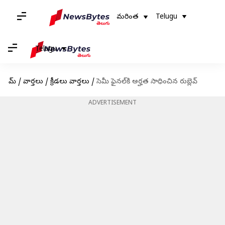
మరింత
Telugu
Telugu
హోమ్
/
వార్తలు
/
క్రీడలు వార్తలు
/
సెమీ ఫైనల్‌కి అర్హత సాధించిన రుబ్లెవ్
ADVERTISEMENT