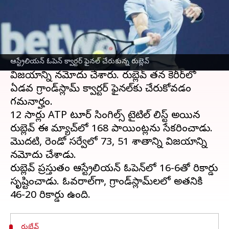
ఈ వార్తాకథనం ఏంటి
ఐదోవ సీడ్ ఆండ్రీ రుబ్లెవ్
ఆస్ట్రేలియా ఓపెన్ లో
సత్తా
చాటాడు. పురుషుల సింగల్స్ లో క్వార్టర్ ఫైనల్ కి
అర్హత సాధించాడు. తొమ్మిదో-సీడ్ హోల్గర్ రూన్‌పై 6-3,
3-6, 6-3, 4-6, 7-6(9)తో రుబ్లెవ్ సంచలన
ఆస్ట్రేలియన్ ఓపెన్ క్వార్టర్ ఫైనల్‌ చేరుకున్న రుబ్లెవ్
విజయాన్ని నమోదు చేశారు. రుబ్లెవ్ తన కెరీర్‌లో
ఏడవ గ్రాండ్‌స్లామ్ క్వార్టర్ ఫైనల్‌కు చేరుకోవడం
గమనార్హం.
12 సార్లు ATP టూర్ సింగిల్స్ టైటిల్‌ లిస్ట్ అయిన
రుబ్లెవ్ ఈ మ్యాచ్‌లో 168 పాయింట్లను సేకరించాడు.
మొదటి, రెండో సర్వేలో 73, 51 శాతాన్ని విజయాన్ని
నమోదు చేశాడు.
రుబ్లెవ్ ప్రస్తుతం ఆస్ట్రేలియన్ ఓపెన్‌లో 16-6తో రికార్డు
సృష్టించాడు. ఓవరాల్‌గా, గ్రాండ్‌స్లామ్‌లలో అతనికి
రుబ్లేవ్