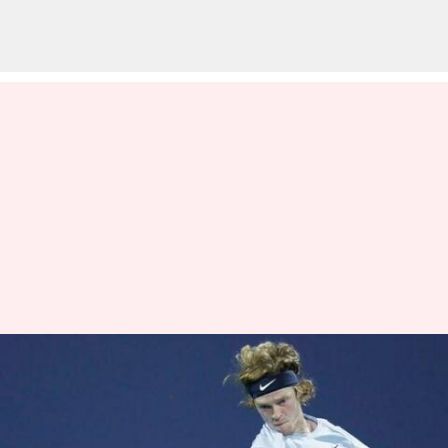
సెమీ ఫైనల్‌కి అర్హత సాధించిన రుబ్లెవ్
వ్రాసిన వారు
Jan 23, 2023
05:43 pm
Jayachandra Akuri