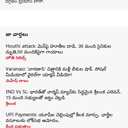
దిగ్గజం బ్రియాన్ లారా.
తాజా వార్తలు
Houthi attack: యెమెన్‌పై హూతీల దాడి.. 30 మంది సైనికుల
మృతి,50 మందికిపైగా గాయాలు
హౌతీ రెబెల్స్
Varanasi: 'వారణాసి' చిత్రానికి మళ్లీ లీకుల షాక్.. సోషల్
మీడియాలో వైరల్‌గా యాక్షన్ వీడియో!
మహేష్ బాబు
IND Vs SL: భారత్‌తో వార్మప్‌ మ్యాచ్‌కు సిద్ధమైన శ్రీలంక ఎలెవన్..
15 మంది సభ్యులతో జట్టు వెల్లడి
శ్రీలంక
UPI Payments: యూపీఐ చెల్లింపుల్లో కీలక మార్పు.. ఛార్జీల
వసూలుకు లోక్‌సభ ఆమోదం..
కేంద్ర ప్రభుత్వం