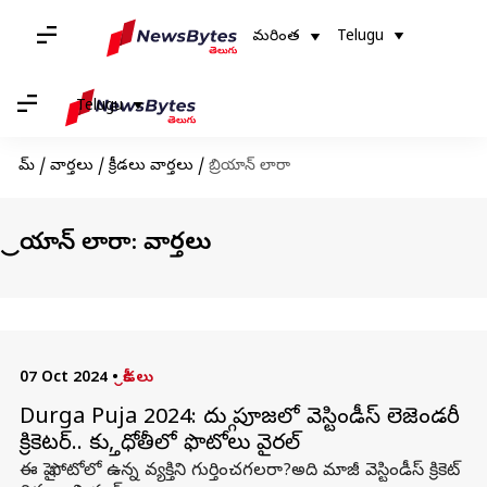
మరింత
Telugu
Telugu
హోమ్
/
వార్తలు
/
క్రీడలు వార్తలు
/
బ్రియాన్ లారా
బ్రియాన్ లారా: వార్తలు
07 Oct 2024
•
క్రీడలు
Durga Puja 2024: దుర్గా పూజలో వెస్టిండీస్ లెజెండరీ
క్రికెటర్.. కుర్తా, ధోతీలో ఫొటోలు వైరల్
ఈ పై ఫోటోలో ఉన్న వ్యక్తిని గుర్తించగలరా?అది మాజీ వెస్టిండీస్ క్రికెట్