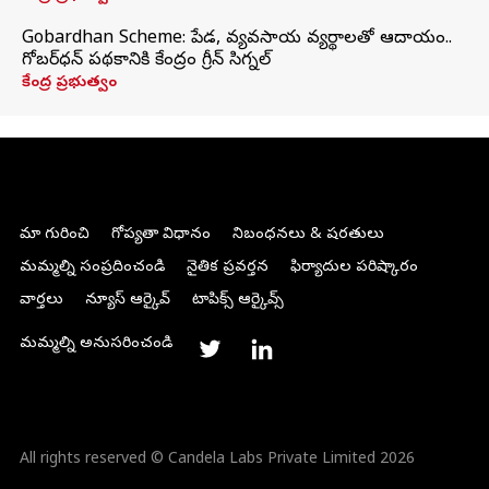
Gobardhan Scheme: పేడ, వ్యవసాయ వ్యర్థాలతో ఆదాయం..
గోబర్‌ధన్ పథకానికి కేంద్రం గ్రీన్ సిగ్నల్
కేంద్ర ప్రభుత్వం
మా గురించి
గోప్యతా విధానం
నిబంధనలు & షరతులు
మమ్మల్ని సంప్రదించండి
నైతిక ప్రవర్తన
ఫిర్యాదుల పరిష్కారం
వార్తలు
న్యూస్ ఆర్కైవ్
టాపిక్స్ ఆర్కైవ్స్
మమ్మల్ని అనుసరించండి
All rights reserved © Candela Labs Private Limited 2026