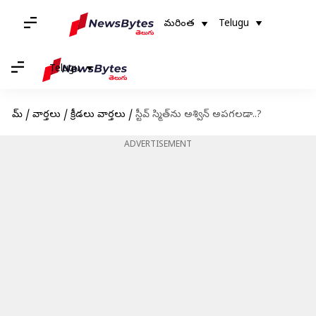
మరింత
Telugu
Telugu
హోమ్
/
వార్తలు
/
క్రీడలు వార్తలు
/
స్టీవ్ స్మిత్‌ను అశ్విన్ అపగలడా..?
ADVERTISEMENT