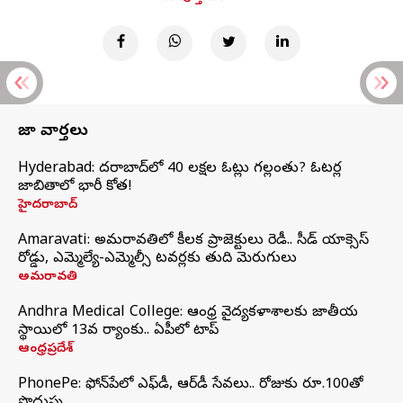
తాజా వార్తలు
Hyderabad: హైదరాబాద్‌లో 40 లక్షల ఓట్లు గల్లంతు? ఓటర్ల
జాబితాలో భారీ కోత!
హైదరాబాద్
Amaravati: అమరావతిలో కీలక ప్రాజెక్టులు రెడీ.. సీడ్‌ యాక్సెస్‌
రోడ్డు, ఎమ్మెల్యే-ఎమ్మెల్సీ టవర్లకు తుది మెరుగులు
అమరావతి
Andhra Medical College: ఆంధ్ర వైద్యకళాశాలకు జాతీయ
స్థాయిలో 13వ ర్యాంకు.. ఏపీలో టాప్
ఆంధ్రప్రదేశ్
PhonePe: ఫోన్‌పేలో ఎఫ్‌డీ, ఆర్‌డీ సేవలు.. రోజుకు రూ.100తో