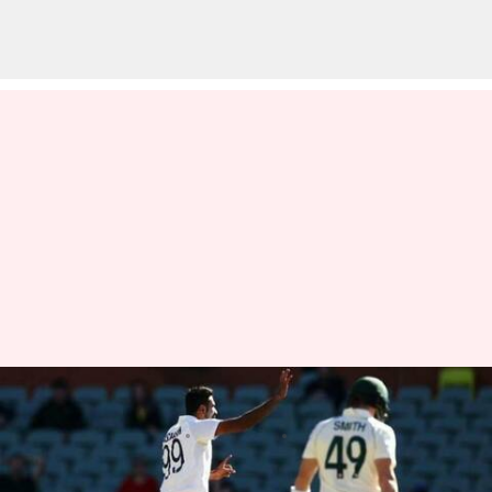
స్టీవ్ స్మిత్‌ను అశ్విన్ అపగలడా..?
వ్రాసిన వారు
Feb 04, 2023
03:55 pm
Jayachandra Akuri