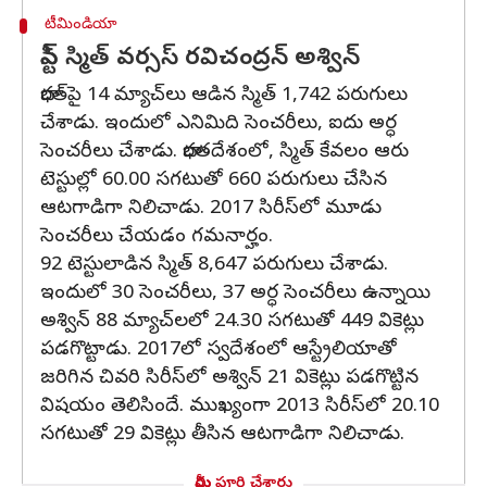
టీమిండియా
స్టీవ్ స్మిత్ వర్సస్ రవిచంద్రన్ అశ్విన్
భారత్‌పై 14 మ్యాచ్‌లు ఆడిన స్మిత్ 1,742 పరుగులు
చేశాడు. ఇందులో ఎనిమిది సెంచరీలు, ఐదు అర్ధ
సెంచరీలు చేశాడు. భారతదేశంలో, స్మిత్ కేవలం ఆరు
టెస్టుల్లో 60.00 సగటుతో 660 పరుగులు చేసిన
ఆటగాడిగా నిలిచాడు. 2017 సిరీస్‌లో మూడు
సెంచరీలు చేయడం గమనార్హం.
92 టెస్టులాడిన స్మిత్ 8,647 పరుగులు చేశాడు.
ఇందులో 30 సెంచరీలు, 37 అర్ధ సెంచరీలు ఉన్నాయి
అశ్విన్ 88 మ్యాచ్‌లలో 24.30 సగటుతో 449 వికెట్లు
పడగొట్టాడు. 2017లో స్వదేశంలో ఆస్ట్రేలియాతో
జరిగిన చివరి సిరీస్‌లో అశ్విన్ 21 వికెట్లు పడగొట్టిన
విషయం తెలిసిందే. ముఖ్యంగా 2013 సిరీస్‌లో 20.10
సగటుతో 29 వికెట్లు తీసిన ఆటగాడిగా నిలిచాడు.
మీరు పూర్తి చేశారు