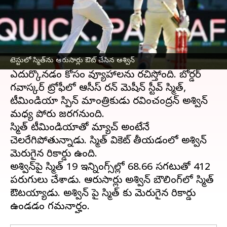
ఈ వార్తాకథనం ఏంటి
ఫిబ్రవరి 9నుంచి నాగ్ పూర్ వేదికగా
టీమిండియా,
ఆస్ట్రేలియా
తొలి టెస్టు ప్రారంభం కానుంది. ఈ సిరీస్
కోసం ఇప్పటికే భారత్‌కు చేరుకున్న ఆస్ట్రేలియా
నెట్స్‌లో చెడటోడుస్తోంది. ముఖ్యంగా భారత స్పిన్నర్లను
టెస్టులో స్మిత్‌ను ఆరుసార్లు ఔట్ చేసిన అశ్విన్
ఎదుర్కొనడం కోసం వ్యూహాలను రచిస్తోంది. బోర్డర్
గవాస్కర్ ట్రోఫీలో ఆసీస్ రన్ మెషీన్ స్టీవ్ స్మిత్,
టీమిండియా స్పిన్ మాంత్రికుడు రవించంద్రన్ అశ్విన్
మధ్య పోరు జరగనుంది.
స్మిత్ టీమిండియాతో మ్యాచ్ అంటేనే
చెలరేగిపోతున్నాడు. స్మిత్ వికెట్ తీయడంలో అశ్విన్
మెరుగైన రికార్డు ఉంది.
అశ్విన్‌పై స్మిత్ 19 ఇన్నింగ్స్‌ల్లో 68.66 సగటుతో 412
పరుగులు చేశాడు. ఆరుసార్లు అశ్విన్ బౌలింగ్‌లో స్మిత్
ఔటయ్యాడు. అశ్విన్ పై స్మిత్ కు మెరుగైన రికార్డు