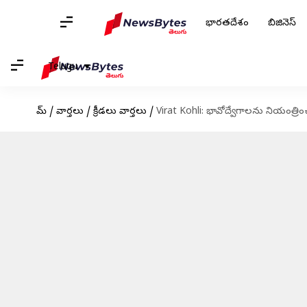
భారతదేశం
బిజినెస్
Telugu
హోమ్
/
వార్తలు
/
క్రీడలు వార్తలు
/
Virat Kohli: భావోద్వేగాలను నియంత్రించు