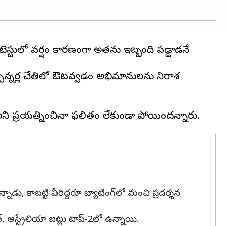
ి టెస్టులో వర్షం కారణంగా అతను ఇబ్బంది పడ్డాడనే
్పిన్నర్ల చేతిలో ఔటవ్వడం అభిమానులను నిరాశ
ాడు, కాబట్టి వీరిద్దరూ బ్యాటింగ్‌లో మంచి ప్రదర్శన
్, ఆస్ట్రేలియా జట్లు టాప్-2లో ఉన్నాయి.