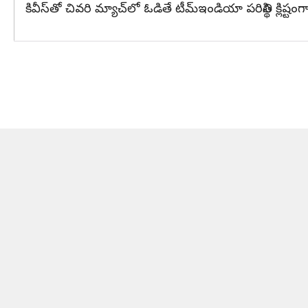
కివీస్‌తో చివరి మ్యాచ్‌లో ఓడితే టీమ్‌ఇండియా పరిస్థితి క్లిష