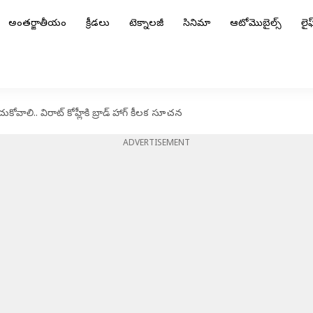
అంతర్జాతీయం
క్రీడలు
టెక్నాలజీ
సినిమా
ఆటోమొబైల్స్
లైఫ్
కోవాలి.. విరాట్ కోహ్లీకి బ్రాడ్ హాగ్ కీలక సూచన
ADVERTISEMENT