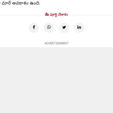
్టంగా మారే అవకాశం ఉంది.
మీరు పూర్తి చేశారు
ADVERTISEMENT