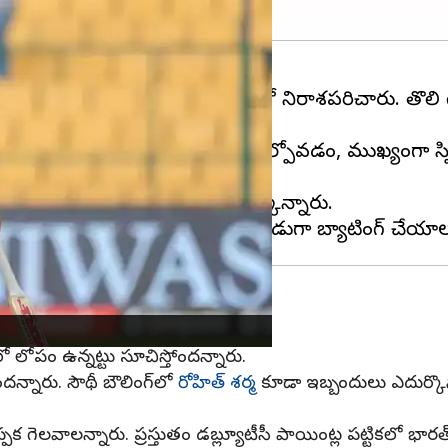
న్న టెస్టు సిరీస్‌లో పేలవ ప్రదర్శనతో నిరాశపరిచారు. తొల
మైంది. కీలక సమయంలో వికెట్‌ను కోల్పోవడం, ముఖ్యంగా స
ు నియంత్రించుకోలేక పోతున్నాడని పేర్కొన్నారు.
ో లోపం ఉన్నట్టు సూచిస్తోందన్నారు.
ందన్నారు. సౌథీ బౌలింగ్‌లో
రోహిత్ శర్మ
కూడా ఇబ్బందులు ఎదుర్కొన్న
పక గెలవాలన్నారు. ప్రస్తుతం డబ్ల్యూటీసీ పాయింట్ల పట్టికలో భారత