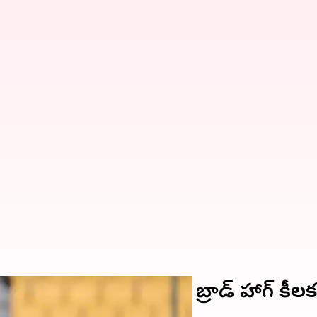
చుకోవాలి.. విరాట్ కోహ్లీకి బ్రాడ్ హాగ్ 