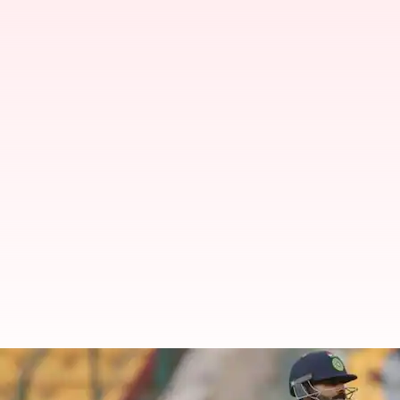
Virat Kohli: భావోద్వేగాలను నియంత్రిం