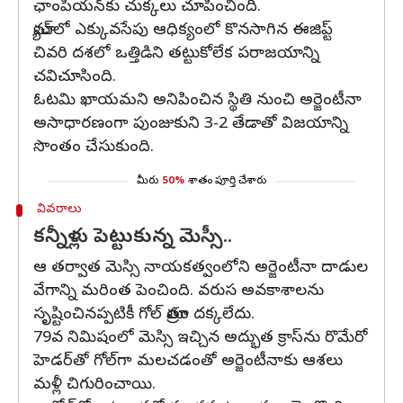
ఛాంపియన్‌కు చుక్కలు చూపించింది.
మ్యాచ్‌లో ఎక్కువసేపు ఆధిక్యంలో కొనసాగిన ఈజిప్ట్‌
చివరి దశలో ఒత్తిడిని తట్టుకోలేక పరాజయాన్ని
చవిచూసింది.
ఓటమి ఖాయమని అనిపించిన స్థితి నుంచి అర్జెంటీనా
అసాధారణంగా పుంజుకుని 3-2 తేడాతో విజయాన్ని
సొంతం చేసుకుంది.
మీరు
50%
శాతం పూర్తి చేశారు
వివరాలు
కన్నీళ్లు పెట్టుకున్న మెస్సీ..
ఆ తర్వాత మెస్సి నాయకత్వంలోని అర్జెంటీనా దాడుల
వేగాన్ని మరింత పెంచింది. వరుస అవకాశాలను
సృష్టించినప్పటికీ గోల్ మాత్రం దక్కలేదు.
79వ నిమిషంలో మెస్సి ఇచ్చిన అద్భుత క్రాస్‌ను రొమేరో
హెడర్‌తో గోల్‌గా మలచడంతో అర్జెంటీనాకు ఆశలు
మళ్లీ చిగురించాయి.