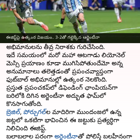
ఈ వార్తాకథనం ఏంటి
ఒకవైపు నెయ్‌మార్‌, మరోవైపు క్రిస్టియానో రొనాల్డో..
వరుసగా రెండు రోజుల్లో ఈ ఇద్దరు దిగ్గజాలు
ఈజిప్ట్‌పై ఉత్కంఠ విజయం.. 3-2తో గట్టెక్కిన అర్జెంటీనా
అంతర్జాతీయ
ఫుట్‌ బాల్‌
కు వీడ్కోలు పలకడం
అభిమానులను తీవ్ర నిరాశకు గురిచేసింది.
ఇదే సమయంలో మరో మహా ఆటగాడు లియోనెల్
మెస్సి ప్రయాణం కూడా ముగిసిపోతుందేమో అన్న
అనుమానాలు తలెత్తడంతో ప్రపంచవ్యాప్తంగా
ఫుట్‌బాల్ అభిమానుల్లో ఉత్కంఠ నెలకొంది.
ప్రస్తుత ప్రపంచకప్‌లో డిఫెండింగ్ ఛాంపియన్‌గా
బరిలోకి దిగిన అర్జెంటీనా అద్భుత ఫామ్‌లో
బ్రెజిల్‌
,
పోర్చుగల్‌
ల మాదిరిగా ముందంజలో ఉన్న
జట్లలో ఒకటిగా భావించిన ఈ జట్టుకు ప్రత్యర్థిగా
నిలిచింది ఈజిప్ట్‌.
బలాబలాల పరంగా
అర్జెంటీనా
తో పోలిస్తే బలహీనంగా