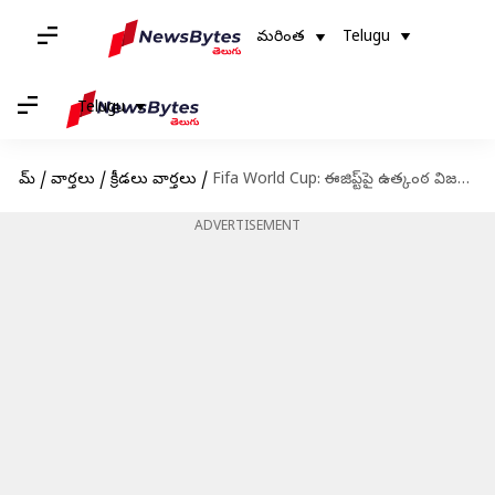
మరింత
Telugu
Telugu
హోమ్
/
వార్తలు
/
క్రీడలు వార్తలు
/
Fifa World Cup: ఈజిప్ట్‌పై ఉత్కంఠ విజయం.. 3-2తో గట్టెక్కిన అర్జెంటీనా
ADVERTISEMENT