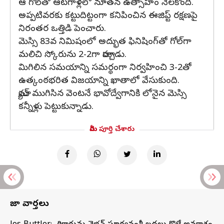
ఆ గోల్‌తో ఆటగాళ్లలో నూతన ఉత్సాహం నెలకొంది.
అప్పటివరకు కట్టుదిట్టంగా కనిపించిన ఈజిప్ట్‌ రక్షణపై
నిరంతర ఒత్తిడి పెంచారు.
మెస్సి 83వ నిమిషంలో అద్భుత ఫినిషింగ్‌తో గోల్‌గా
మలిచి స్కోరును 2-2గా మార్చాడు.
మిగిలిన సమయాన్ని సమర్థంగా నిర్వహించి 3-2తో
ఉత్కంఠభరిత విజయాన్ని ఖాతాలో వేసుకుంది.
మ్యాచ్ ముగిసిన వెంటనే భావోద్వేగానికి లోనైన మెస్సి
కన్నీళ్లు పెట్టుకున్నాడు.
మీరు పూర్తి చేశారు
తాజా వార్తలు