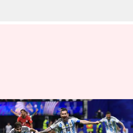
Fifa World Cup: ఈజిప్ట్‌పై ఉత్కంఠ
విజయం.. 3-2తో గట్టెక్కిన అర్జెంటీనా
వ్రాసిన వారు
Jul 08, 2026
09:49 am
Moogati Shabari