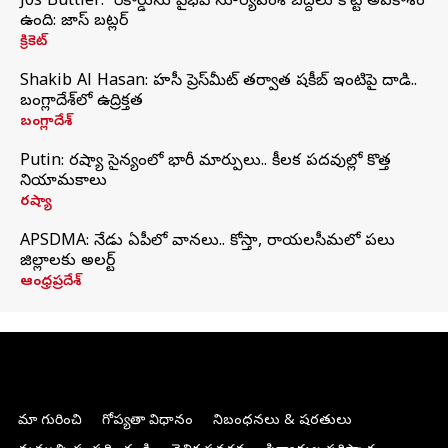
Jos Buttler: నా రికార్డును వైభవ్ సూర్యవంశీ బద్దలు కొట్టే అవకాశం
ఉంది: జాస్ బట్లర్
క్రికెట్
Shakib Al Hasan: హసీనా ప్రెస్‌మీట్‌ తర్వాత షకీబ్‌ ఇంటిపై దాడి..
బంగ్లాదేశ్‌లో ఉద్రిక్తత
బంగ్లాదేశ్
Putin: రష్యా సైన్యంలో భారీ మార్పులు.. కీలక పదవుల్లో కొత్త
నియామకాలు
రష్యా
APSDMA: నేడు ఏపీలో వానలు.. కోస్తా, రాయలసీమలో పలు
జిల్లాలకు అలర్ట్
ఆంధ్రప్రదేశ్
మా గురించి
గోప్యతా విధానం
నిబంధనలు & షరతులు