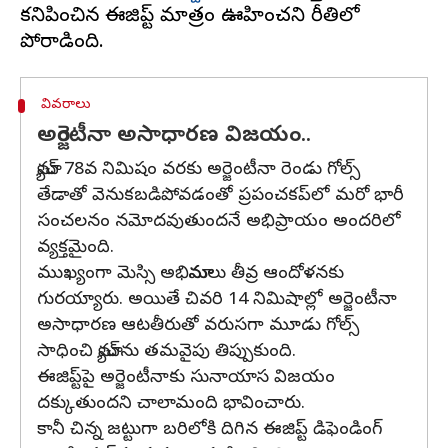
కనిపించిన ఈజిప్ట్‌ మాత్రం ఊహించని రీతిలో
వివరాలు
అర్జెంటీనా అసాధారణ విజయం..
మ్యాచ్‌ 78వ నిమిషం వరకు అర్జెంటీనా రెండు గోల్స్
తేడాతో వెనుకబడిపోవడంతో ప్రపంచకప్‌లో మరో భారీ
సంచలనం నమోదవుతుందనే అభిప్రాయం అందరిలో
వ్యక్తమైంది.
ముఖ్యంగా మెస్సి అభిమానులు తీవ్ర ఆందోళనకు
గురయ్యారు. అయితే చివరి 14 నిమిషాల్లో అర్జెంటీనా
అసాధారణ ఆటతీరుతో వరుసగా మూడు గోల్స్
సాధించి మ్యాచ్‌ను తమవైపు తిప్పుకుంది.
ఈజిప్ట్‌పై అర్జెంటీనాకు సునాయాస విజయం
దక్కుతుందని చాలామంది భావించారు.
కానీ చిన్న జట్టుగా బరిలోకి దిగిన ఈజిప్ట్‌ డిఫెండింగ్