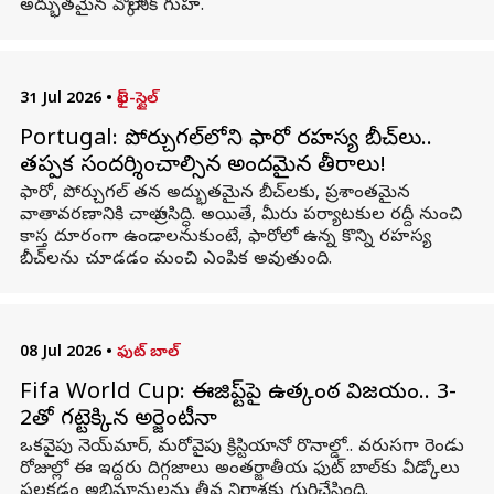
అద్భుతమైన వోల్కానిక్ గుహ.
31 Jul 2026
•
లైఫ్-స్టైల్
Portugal: పోర్చుగల్‌లోని ఫారో రహస్య బీచ్‌లు..
తప్పక సందర్శించాల్సిన అందమైన తీరాలు!
ఫారో, పోర్చుగల్ తన అద్భుతమైన బీచ్‌లకు, ప్రశాంతమైన
వాతావరణానికి చాలా ప్రసిద్ధి. అయితే, మీరు పర్యాటకుల రద్దీ నుంచి
కాస్త దూరంగా ఉండాలనుకుంటే, ఫారోలో ఉన్న కొన్ని రహస్య
బీచ్‌లను చూడడం మంచి ఎంపిక అవుతుంది.
08 Jul 2026
•
ఫుట్ బాల్
Fifa World Cup: ఈజిప్ట్‌పై ఉత్కంఠ విజయం.. 3-
2తో గట్టెక్కిన అర్జెంటీనా
ఒకవైపు నెయ్‌మార్‌, మరోవైపు క్రిస్టియానో రొనాల్డో.. వరుసగా రెండు
రోజుల్లో ఈ ఇద్దరు దిగ్గజాలు అంతర్జాతీయ ఫుట్‌ బాల్‌కు వీడ్కోలు
పలకడం అభిమానులను తీవ్ర నిరాశకు గురిచేసింది.