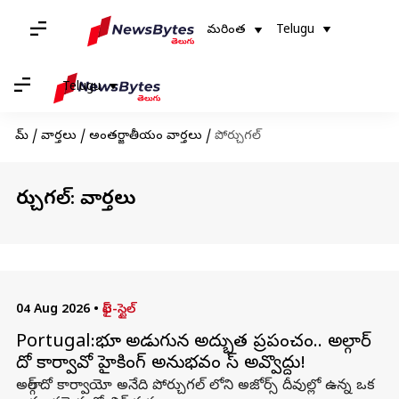
మరింత
Telugu
Telugu
హోమ్
/
వార్తలు
/
అంతర్జాతీయం వార్తలు
/
పోర్చుగల్
పోర్చుగల్: వార్తలు
04 Aug 2026
•
లైఫ్-స్టైల్
Portugal:భూమి అడుగున అద్భుత ప్రపంచం.. అల్గార్
దో కార్వావో హైకింగ్ అనుభవం మిస్ అవ్వొద్దు!
అల్గార్ దో కార్వాయో అనేది పోర్చుగల్ లోని అజోర్స్ దీవుల్లో ఉన్న ఒక