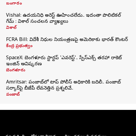
బంగారం
Vishal: ఉదయనిధి అరెస్ట్‌ ఊహించలేదు.. ఇదంతా పొలిటికల్
గేమ్ : విశాల్ సంచలన వ్యాఖ్యలు
విశాల్
FCRA Bill: విదేశీ నిధుల నియంత్రణపై అమెరికాకు భారత్‌ కౌంటర్
కేంద్ర ప్రభుత్వం
SpaceX: బెంగళూరు స్టార్టప్‌ 'ఎవరెస్ట్'.. స్పేస్‌ఎక్స్ తరహా రాకెట్‌
ఇంజిన్‌ ఆవిష్కరణ
బెంగళూరు
Amritsar: పంజాబ్‌లో టాప్ పోలీస్ అధికారికి బదిలీ.. పంజాబ్
సర్కార్‌పై బీజేపీ లేవనెత్తిన ప్రశ్నలివే..
పంజాబ్