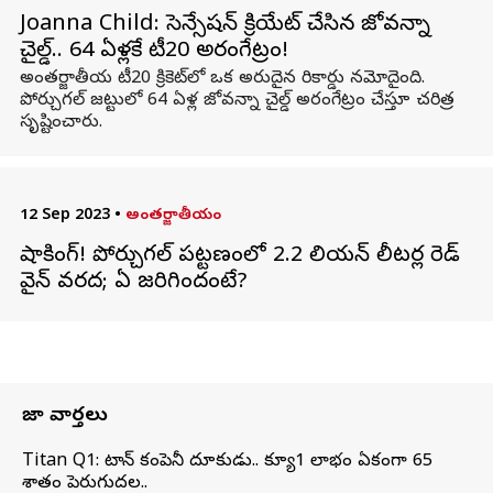
Joanna Child: సెన్సేషన్ క్రియేట్ చేసిన జోవన్నా
చైల్డ్‌.. 64 ఏళ్లకే టీ20 అరంగేట్రం!
అంతర్జాతీయ టీ20 క్రికెట్‌లో ఒక అరుదైన రికార్డు నమోదైంది.
పోర్చుగల్ జట్టులో 64 ఏళ్ల జోవన్నా చైల్డ్ అరంగేట్రం చేస్తూ చరిత్ర
సృష్టించారు.
12 Sep 2023
•
అంతర్జాతీయం
షాకింగ్! పోర్చుగల్ పట్టణంలో 2.2 మిలియన్ లీటర్ల రెడ్
వైన్ వరద; ఏమి జరిగిందంటే?
తాజా వార్తలు
Titan Q1: టైటాన్ కంపెనీ దూకుడు.. క్యూ1 లాభం ఏకంగా 65
శాతం పెరుగుదల..