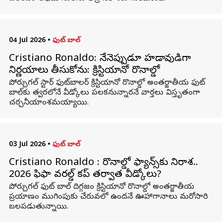
04 Jul 2026
•
ఫుట్ బాల్
Cristiano Ronaldo: నేనెప్పుడూ హడావుడిగా
నిర్ణయాలు తీసుకోను: క్రిస్టియానో రొనాల్డో
పోర్చుగల్ స్టార్ ఫుట్‌బాలర్ క్రిస్టియానో రొనాల్డో అంతర్జాతీయ ఫుట్‌
బాల్‌కు త్వరలోనే వీడ్కోలు పలకనున్నారనే వార్తలు విస్తృతంగా
చర్చనీయాంశమయ్యాయి.
03 Jul 2026
•
ఫుట్ బాల్
Cristiano Ronaldo : రొనాల్డో ఫ్యాన్స్‌కు నిరాశ..
2026 ఫిఫా వరల్డ్ కప్‌ తర్వాత వీడ్కోలు?
పోర్చుగల్ ఫుట్‌ బాల్ దిగ్గజం క్రిస్టియానో రొనాల్డో అంతర్జాతీయ
ప్రయాణం ముగింపుకు చేరువలో ఉందనే ఊహాగానాలు మరోసారి
బలపడుతున్నాయి.