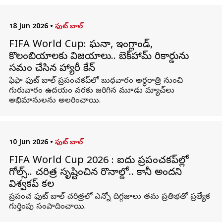
18 Jun 2026
•
ఫుట్ బాల్
FIFA World Cup: ఘనా, ఇంగ్లాండ్,
కొలంబియాలకు విజయాలు.. బెక్‌హామ్ రికార్డును
సమం చేసిన హ్యారీ కేన్
ఫిఫా ఫుట్‌ బాల్ ప్రపంచకప్‌లో బుధవారం అర్ధరాత్రి నుంచి
గురువారం ఉదయం వరకు జరిగిన మూడు మ్యాచ్‌లు
అభిమానులను అలరించాయి.
10 Jun 2026
•
ఫుట్ బాల్
FIFA World Cup 2026 : ఐదు ప్రపంచకప్‌ల్లో
గోల్స్.. చరిత్ర సృష్టించిన రొనాల్డో.. కానీ అందని
విశ్వకప్ కల
ప్రపంచ ఫుట్‌ బాల్ చరిత్రలో ఎన్నో దిగ్గజాలు తమ ప్రతిభతో ప్రత్యేక
గుర్తింపు సంపాదించాయి.