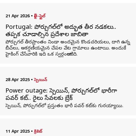
21 Apr 2026
•
లైఫ్-స్టైల్
Portugal: పోర్చుగల్‌లో అద్భుత తీర నడకలు..
తప్పక చూడాల్సిన ప్రదేశాల జాబితా
పోర్చుగల్ తీరప్రాంతం నిండా అందమైన కొండచరియలు, దాగి ఉన్న
బీచ్‌లు, ఆకర్షణీయమైన చేపల వేట గ్రామాలు ఉంటాయి. అందుకే
హైకింగ్ చేసేవారికి ఇది ఒక స్వర్గంలాంటిది.
28 Apr 2025
•
స్పెయిన్
Power outage: స్పెయిన్, పోర్చుగల్‌లో భారీగా
పవర్ కట్.. రైలు సేవలకు బ్రేక్
స్పెయిన్, పోర్చుగల్‌లో ప్రస్తుతం భారీ పవర్ కట్‌కు గురయ్యాయి.
11 Apr 2025
•
క్రికెట్