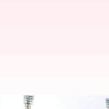
హైదరాబాద్ స్టేడియం రూపరేఖలు మారను