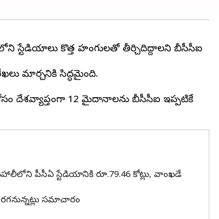
ి స్టేడియాలు కొత్త హంగులతో తీర్చిదిద్దాలని బీసీసీఐ
 మార్చడానికి సిద్ధమైంది.
ం దేశవ్యాప్తంగా 12 మైదానాలను బీసీసీఐ ఇప్పటికే
ు, మొహాలీలోని పీసీఏ స్టేడియానికి రూ.79.46 కోట్లు, వాంఖడే
 జరగనున్నట్లు సమాచారం