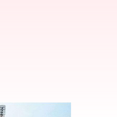
న్నాయ్..!