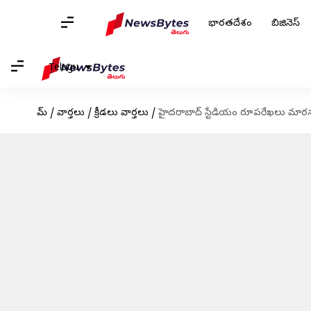
భారతదేశం
బిజినెస్
Telugu
హోమ్
/
వార్తలు
/
క్రీడలు వార్తలు
/
హైదరాబాద్ స్టేడియం రూపరేఖలు మారను