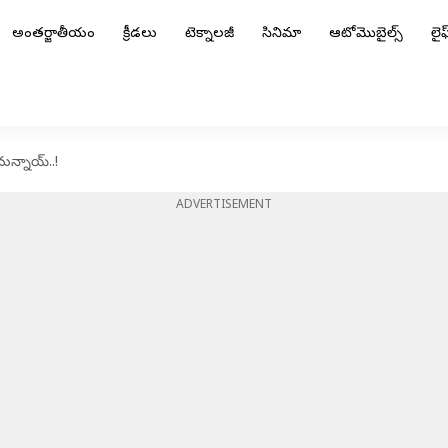
అంతర్జాతీయం
క్రీడలు
టెక్నాలజీ
సినిమా
ఆటోమొబైల్స్
లైఫ్
న్నాయ్..!
ADVERTISEMENT