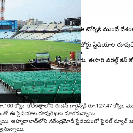
లో జరగనున్న విషయం తెలిసిందే. ఈ టోర్నికి ముందే దేశంలోన
 అభిమానులు ఫిర్యాదు చేయడంతో బోర్డు స్టేడియాల రూపురేఖలు
యాలు మాత్రం ఆధ్వాన స్థితిలో ఉన్నాయి.
పునరుద్ధరణ పనులు చేయనున్నారు. ఈసారి వరల్డ్ కప్ కోస
కి రూ.100 కోట్లు, కోల్‌కత్తాలోని ఈడెన్ గార్డెన్స్‌కి రూ.127.47 కోట్ల
. దీంతో ఈ స్టేడియాల రూపురేఖలు మారనున్నాయి.
ాయి. అహ్మదాబాద్‌లోని నరేంద్రమోదీ స్టేడియంలో ఫైనల్ మ్యాచ్
్వనున్నాయి.