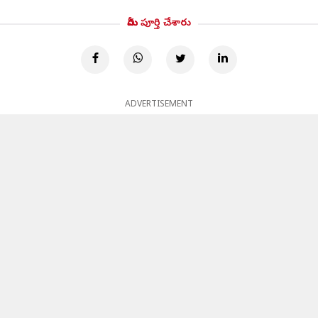
మీరు పూర్తి చేశారు
ADVERTISEMENT