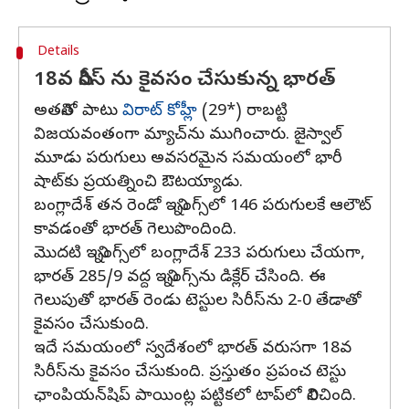
Details
18వ సిరీస్ ను కైవసం చేసుకున్న భారత్
అతనితో పాటు
విరాట్‌ కోహ్లీ
(29*) రాబట్టి
విజయవంతంగా మ్యాచ్‌ను ముగించారు. జైస్వాల్‌
మూడు పరుగులు అవసరమైన సమయంలో భారీ
షాట్‌కు ప్రయత్నించి ఔటయ్యాడు.
బంగ్లాదేశ్‌ తన రెండో ఇన్నింగ్స్‌లో 146 పరుగులకే ఆలౌట్‌
కావడంతో భారత్ గెలుపొందింది.
మొదటి ఇన్నింగ్స్‌లో బంగ్లాదేశ్‌ 233 పరుగులు చేయగా,
భారత్‌ 285/9 వద్ద ఇన్నింగ్స్‌ను డిక్లేర్ చేసింది. ఈ
గెలుపుతో భారత్‌ రెండు టెస్టుల సిరీస్‌ను 2-0 తేడాతో
కైవసం చేసుకుంది.
ఇదే సమయంలో స్వదేశంలో భారత్ వరుసగా 18వ
సిరీస్‌‌ను కైవసం చేసుకుంది. ప్రస్తుతం ప్రపంచ టెస్టు
ఛాంపియన్‌షిప్‌ పాయింట్ల పట్టికలో టాప్‌లో నిలిచింది.