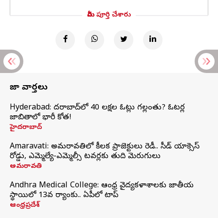
మీరు పూర్తి చేశారు
తాజా వార్తలు
Hyderabad: హైదరాబాద్‌లో 40 లక్షల ఓట్లు గల్లంతు? ఓటర్ల
జాబితాలో భారీ కోత!
హైదరాబాద్
Amaravati: అమరావతిలో కీలక ప్రాజెక్టులు రెడీ.. సీడ్‌ యాక్సెస్‌
రోడ్డు, ఎమ్మెల్యే-ఎమ్మెల్సీ టవర్లకు తుది మెరుగులు
అమరావతి
Andhra Medical College: ఆంధ్ర వైద్యకళాశాలకు జాతీయ
స్థాయిలో 13వ ర్యాంకు.. ఏపీలో టాప్
ఆంధ్రప్రదేశ్