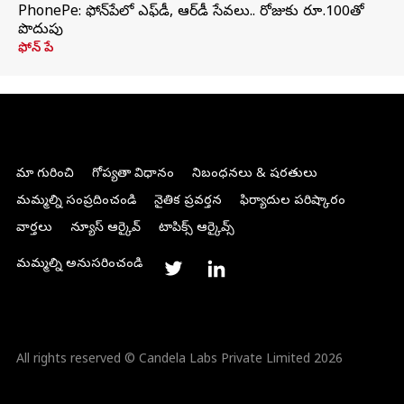
PhonePe: ఫోన్‌పేలో ఎఫ్‌డీ, ఆర్‌డీ సేవలు.. రోజుకు రూ.100తో
పొదుపు
ఫోన్‌ పే
మా గురించి
గోప్యతా విధానం
నిబంధనలు & షరతులు
మమ్మల్ని సంప్రదించండి
నైతిక ప్రవర్తన
ఫిర్యాదుల పరిష్కారం
వార్తలు
న్యూస్ ఆర్కైవ్
టాపిక్స్ ఆర్కైవ్స్
మమ్మల్ని అనుసరించండి
All rights reserved © Candela Labs Private Limited 2026