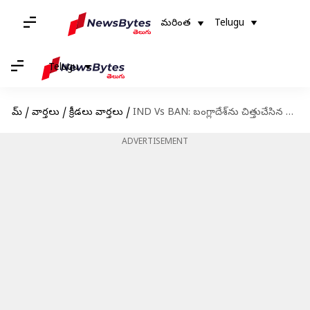
మరింత
Telugu
Telugu
హోమ్
/
వార్తలు
/
క్రీడలు వార్తలు
/
IND Vs BAN: బంగ్లాదేశ్‌ను చిత్తుచేసిన భారత్‌.. 2-0తో టెస్టు సిరీస్‌ కైవసం
ADVERTISEMENT