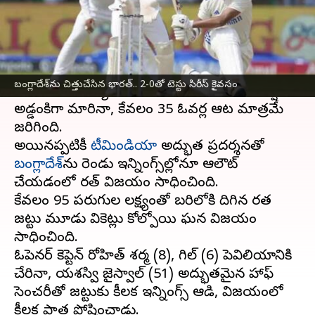
వ్రాసిన వారు
Oct 01, 2024
02:44 pm
Jayachandra Akuri
ఈ వార్తాకథనం ఏంటి
భారత క్రికెట్ జట్టు మరోసారి అద్భుత విజయాన్ని
బంగ్లాదేశ్‌ను చిత్తుచేసిన భారత్‌.. 2-0తో టెస్టు సిరీస్‌ కైవసం
సాధించింది. మ్యాచ్‌కు మొదటి రెండు రోజులు వర్షం
అడ్డంకిగా మారినా, కేవలం 35 ఓవర్ల ఆట మాత్రమే
జరిగింది.
అయినప్పటికీ
టీమిండియా
అద్భుత ప్రదర్శనతో
బంగ్లాదేశ్‌
ను రెండు ఇన్నింగ్స్‌ల్లోనూ ఆలౌట్
చేయడంలో భారత్ విజయం సాధించింది.
కేవలం 95 పరుగుల లక్ష్యంతో బరిలోకి దిగిన భారత
జట్టు మూడు వికెట్లు కోల్పోయి ఘన విజయం
సాధించింది.
ఓపెనర్‌ కెప్టెన్‌ రోహిత్‌ శర్మ (8), గిల్‌ (6) పెవిలియానికి
చేరినా, యశస్వి జైస్వాల్‌ (51) అద్భుతమైన హాఫ్
సెంచరీతో జట్టుకు కీలక ఇన్నింగ్స్ ఆడి, విజయంలో