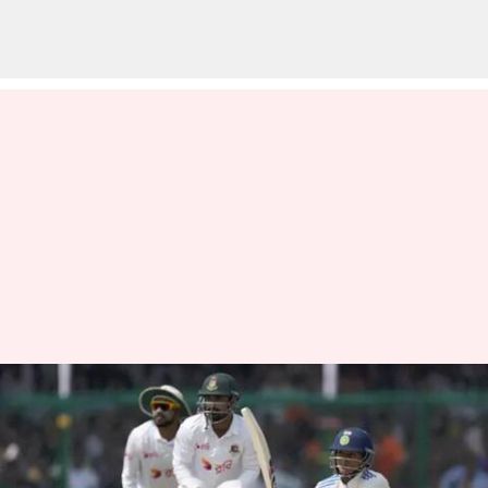
IND Vs BAN: బంగ్లాదేశ్‌ను
చిత్తుచేసిన భారత్‌.. 2-0తో టెస్టు
సిరీస్‌ కైవసం