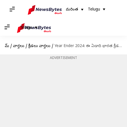
మరింత
Telugu
Telugu
హోమ్
/
వార్తలు
/
క్రీడలు వార్తలు
/
Year Ender 2024: ఈ ఏడాది భారత క్రీడలలో అద్భుత ఫలితాలు,వివాదాలపై .. ఓ లుకేద్దాం..!
ADVERTISEMENT