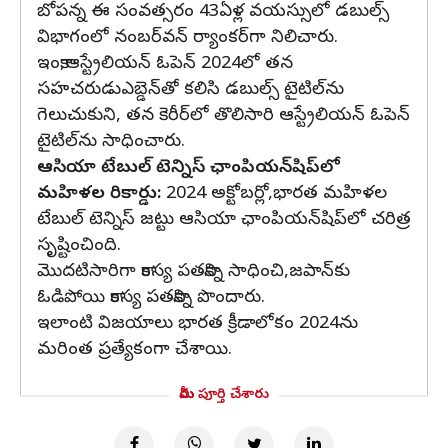
బోపన్న ఈ సంవత్సరం 43ఏళ్ల వయస్సులో డబుల్స్‌
విభాగంలో నంబర్‌వన్‌ ర్యాంకర్‌గా నిలిచారు.
ఇంకా,ఆస్ట్రేలియన్‌ ఓపెన్ 2024లో తన
సహచరుడుఎబ్డెన్‌తో కలిసి డబుల్స్‌ టైటిల్‌ను
గెలుచుకుని, తన కెరీర్‌లో తొలిసారి ఆస్ట్రేలియన్‌ ఓపెన్‌
టైటిల్‌ను సాధించారు.
ఆసియా టేబుల్ టెన్నిస్‌ ఛాంపియన్‌షిప్‌లో
మహిళల రికార్డు:
2024 అక్టోబర్లో,భారత మహిళల
టేబుల్ టెన్నిస్‌ జట్టు ఆసియా ఛాంపియన్‌షిప్‌లో చరిత్ర
సృష్టించింది.
మొదటిసారిగా కాంస్య పతకాన్ని సాధించి,జపాన్‌కు
ఓడిపోయి కాంస్య పతకాన్ని పొందారు.
ఇలాంటి విజయాలు భారత క్రీడాలోకం 2024ను
మరింత ప్రత్యేకంగా చేశాయి.
మీరు పూర్తి చేశారు