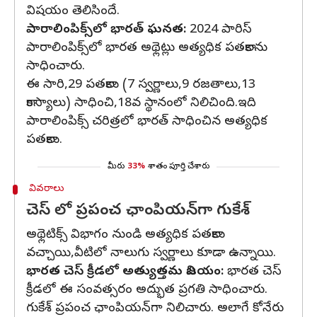
విషయం తెలిసిందే.
పారాలింపిక్స్‌లో భారత్‌ ఘనత:
2024 పారిస్
పారాలింపిక్స్‌లో భారత అథ్లెట్లు అత్యధిక పతకాలను
సాధించారు.
ఈ సారి,29 పతకాలు (7 స్వర్ణాలు,9 రజతాలు,13
కాంస్యాలు) సాధించి,18వ స్థానంలో నిలిచింది.ఇది
పారాలింపిక్స్ చరిత్రలో భారత్ సాధించిన అత్యధిక
పతకాలు.
మీరు
33%
శాతం పూర్తి చేశారు
వివరాలు
చెస్ లో ప్రపంచ ఛాంపియన్‌గా గుకేశ్‌
అథ్లెటిక్స్ విభాగం నుండి అత్యధిక పతకాలు
వచ్చాయి,వీటిలో నాలుగు స్వర్ణాలు కూడా ఉన్నాయి.
భారత చెస్ క్రీడలో అత్యుత్తమ విజయం:
భారత చెస్
క్రీడలో ఈ సంవత్సరం అద్భుత ప్రగతి సాధించారు.
గుకేశ్‌ ప్రపంచ ఛాంపియన్‌గా నిలిచారు. అలాగే కోనేరు