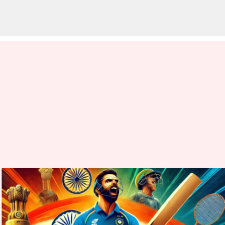
Year Ender 2024: ఈ ఏడాది భారత
క్రీడలలో అద్భుత
ఫలితాలు,వివాదాలపై .. ఓ