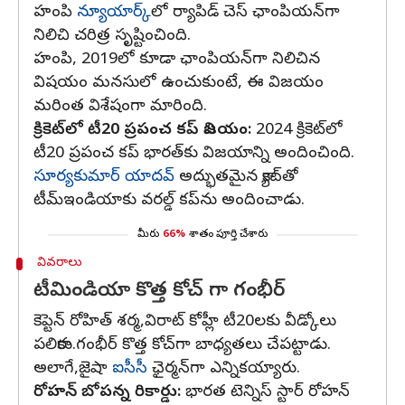
హంపి
న్యూయార్క్‌
లో ర్యాపిడ్‌ చెస్‌ ఛాంపియన్‌గా
నిలిచి చరిత్ర సృష్టించింది.
హంపి, 2019లో కూడా ఛాంపియన్‌గా నిలిచిన
విషయం మనసులో ఉంచుకుంటే, ఈ విజయం
మరింత విశేషంగా మారింది.
క్రికెట్‌లో టీ20 ప్రపంచ కప్‌ విజయం:
2024 క్రికెట్‌లో
టీ20 ప్రపంచ కప్‌ భారత్‌కు విజయాన్ని అందించింది.
సూర్యకుమార్‌ యాదవ్‌
అద్భుతమైన క్యాచ్‌తో
టీమ్‌ఇండియాకు వరల్డ్‌ కప్‌ను అందించాడు.
మీరు
66%
శాతం పూర్తి చేశారు
వివరాలు
టీమిండియా కొత్త కోచ్ గా గంభీర్‌
కెప్టెన్‌ రోహిత్‌ శర్మ,విరాట్‌ కోహ్లీ టీ20లకు వీడ్కోలు
పలికారు.గంభీర్‌ కొత్త కోచ్‌గా బాధ్యతలు చేపట్టాడు.
అలాగే,జైషా
ఐసీసీ
ఛైర్మన్‌గా ఎన్నికయ్యారు.
రోహన్ బోపన్న రికార్డు:
భారత టెన్నిస్‌ స్టార్ రోహన్