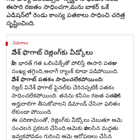
ఈసారి రజతం సాధించగా,మను బాకర్‌ ఒకే
ఎడిషన్‌లో రెండు కాంస్య పతకాలు సాధించి చరిత్ర
వివరాలు
వినేశ్ ఫొగాట్‌ రెజ్లింగ్‌కు వీడ్కోలు
కానీ, భారత్‌ గత ఒలింపిక్స్‌తో పోలిస్తే ఈసారి పతకాల
సంఖ్య తగ్గింది,అలాగే ర్యాంక్ కూడా పడిపోయింది.
వినేశ్ ఫొగాట్‌ పతకం సాధించలేకపోయింది:
రెజ్లర్ వినేశ్ ఫొగాట్‌ ఫైనల్‌కు చేరినప్పటికీ పతకం
సాధించలేకపోయింది. తనను కనీసం రజత పతకానికి
అర్హురాలిగా తీసుకోవాలని డిమాండ్ చేసినా ఫలితం
లేకుండా పోయింది.
ఈ పరిణామంతో, రెజ్లింగ్‌కు వీడ్కోలు చెబుతూ ఆమె
సంచలన ప్రకటన చేసింది.ఆమెకు కావలసిన మద్దతు
ఇవ్వకపోవడం గురించి ఆమె ఆరోపణలు చేసిన