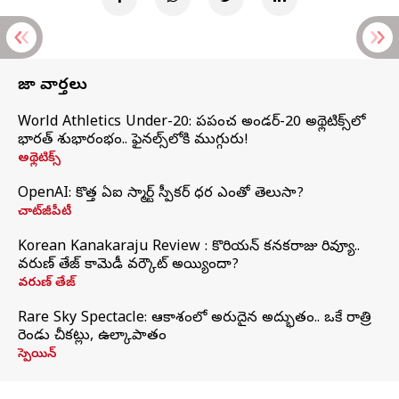
తాజా వార్తలు
World Athletics Under-20: ప్రపంచ అండర్-20 అథ్లెటిక్స్‌లో
భారత్‌ శుభారంభం.. ఫైనల్స్‌లోకి ముగ్గురు!
అథ్లెటిక్స్
OpenAI: కొత్త ఏఐ స్మార్ట్ స్పీకర్ ధర ఎంతో తెలుసా?
చాట్‌జీపీటీ
Korean Kanakaraju Review : కొరియన్ కనకరాజు రివ్యూ..
వరుణ్ తేజ్ కామెడీ వర్కౌట్ అయ్యిందా?
వరుణ్ తేజ్
Rare Sky Spectacle: ఆకాశంలో అరుదైన అద్భుతం.. ఒకే రాత్రి
రెండు చీకట్లు, ఉల్కాపాతం
స్పెయిన్