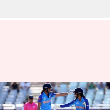
T20 World Cup: మహిళల టీ20
ప్రపంచకప్‌కు భారత జట్టు ప్రకటన..
కెప్టెన్‌గా హర్మన్‌ప్రీత్ కౌర్