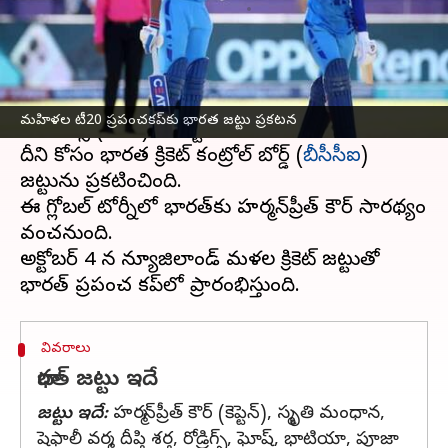
వ్రాసిన వారు
Aug 27, 2024
12:52 pm
Sirish Praharaju
ఈ వార్తాకథనం ఏంటి
మహిళల
టీ20 ప్రపంచకప్
2024 యునైటెడ్ అరబ్
మహిళల టీ20 ప్రపంచకప్‌కు భారత జట్టు ప్రకటన
ఎమిరేట్స్ (UAE)లో అక్టోబర్ 3 నుండి జరుగనుంది.
దీని కోసం భారత క్రికెట్ కంట్రోల్ బోర్డ్ (
బీసీసీఐ
)
జట్టును ప్రకటించింది.
ఈ గ్లోబల్ టోర్నీలో భారత్‌కు హర్మన్‌ప్రీత్ కౌర్ సారథ్యం
వహించనుంది.
అక్టోబర్ 4 న న్యూజిలాండ్ మహిళల క్రికెట్ జట్టుతో
వివరాలు
భారత్‌ జట్టు ఇదే
జట్టు ఇదే:
హర్మన్‌ప్రీత్‌ కౌర్‌ (కెప్టెన్‌), స్మృతి మంధాన,
షెఫాలీ వర్మ, దీప్తి శర్త, రోడ్రిగ్స్‌, ఘోష్‌, భాటియా, పూజా