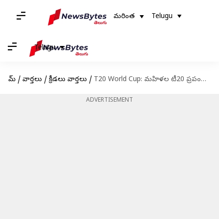
మరింత
Telugu
Telugu
హోమ్
/
వార్తలు
/
క్రీడలు వార్తలు
/
T20 World Cup: మహిళల టీ20 ప్రపంచకప్‌కు భారత జట్టు ప్రకటన.. కెప్టెన్‌గా హర్మన్‌ప్రీత్ కౌర్
ADVERTISEMENT