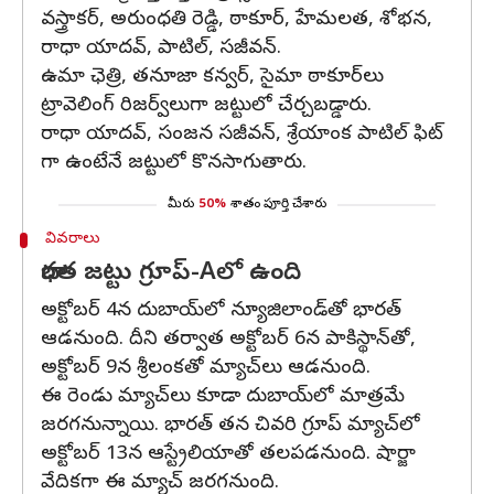
వస్త్రాకర్‌, అరుంధతి రెడ్డి, ఠాకూర్‌, హేమలత, శోభన,
రాధా యాదవ్‌, పాటిల్‌, సజీవన్‌.
ఉమా ఛెత్రి, తనూజా కన్వర్, సైమా ఠాకూర్‌లు
ట్రావెలింగ్ రిజర్వ్‌లుగా జట్టులో చేర్చబడ్డారు.
రాధా యాదవ్, సంజన సజీవన్, శ్రేయాంక పాటిల్ ఫిట్
గా ఉంటేనే జట్టులో కొనసాగుతారు.
మీరు
50%
శాతం పూర్తి చేశారు
వివరాలు
భారత జట్టు గ్రూప్-Aలో ఉంది
అక్టోబర్ 4న దుబాయ్‌లో న్యూజిలాండ్‌తో భారత్
ఆడనుంది. దీని తర్వాత అక్టోబర్ 6న పాకిస్థాన్‌తో,
అక్టోబర్ 9న శ్రీలంకతో మ్యాచ్‌లు ఆడనుంది.
ఈ రెండు మ్యాచ్‌లు కూడా దుబాయ్‌లో మాత్రమే
జరగనున్నాయి. భారత్ తన చివరి గ్రూప్ మ్యాచ్‌లో
అక్టోబర్ 13న ఆస్ట్రేలియాతో తలపడనుంది. షార్జా
వేదికగా ఈ మ్యాచ్ జరగనుంది.