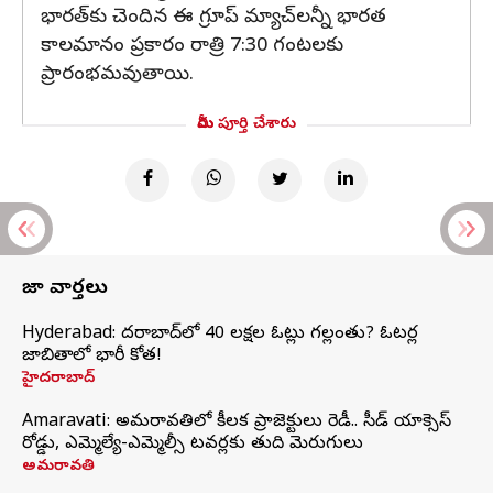
భారత్‌కు చెందిన ఈ గ్రూప్ మ్యాచ్‌లన్నీ భారత
కాలమానం ప్రకారం రాత్రి 7:30 గంటలకు
ప్రారంభమవుతాయి.
మీరు పూర్తి చేశారు
తాజా వార్తలు
Hyderabad: హైదరాబాద్‌లో 40 లక్షల ఓట్లు గల్లంతు? ఓటర్ల
జాబితాలో భారీ కోత!
హైదరాబాద్
Amaravati: అమరావతిలో కీలక ప్రాజెక్టులు రెడీ.. సీడ్‌ యాక్సెస్‌
రోడ్డు, ఎమ్మెల్యే-ఎమ్మెల్సీ టవర్లకు తుది మెరుగులు
అమరావతి