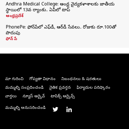
Andhra Medical College: ఆంధ్ర వైద్యకళాశాలకు జాతీయ
స్థాయిలో 13వ ర్యాంకు.. ఏపీలో టాప్
ఆంధ్రప్రదేశ్
PhonePe: ఫోన్‌పేలో ఎఫ్‌డీ, ఆర్‌డీ సేవలు.. రోజుకు రూ.100తో
పొదుపు
ఫోన్‌ పే
మా గురించి
గోప్యతా విధానం
నిబంధనలు & షరతులు
మమ్మల్ని సంప్రదించండి
నైతిక ప్రవర్తన
ఫిర్యాదుల పరిష్కారం
వార్తలు
న్యూస్ ఆర్కైవ్
టాపిక్స్ ఆర్కైవ్స్
మమ్మల్ని అనుసరించండి