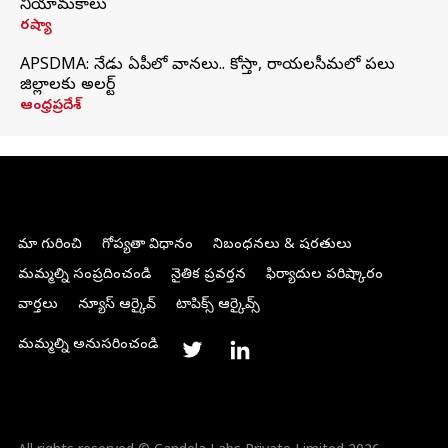
నియామకాలు
రష్యా
APSDMA: నేడు ఏపీలో వానలు.. కోస్తా, రాయలసీమలో పలు
జిల్లాలకు అలర్ట్
ఆంధ్రప్రదేశ్
మా గురించి
గోప్యతా విధానం
నిబంధనలు & షరతులు
మమ్మల్ని సంప్రదించండి
నైతిక ప్రవర్తన
ఫిర్యాదుల పరిష్కారం
వార్తలు
న్యూస్ ఆర్కైవ్
టాపిక్స్ ఆర్కైవ్స్
మమ్మల్ని అనుసరించండి