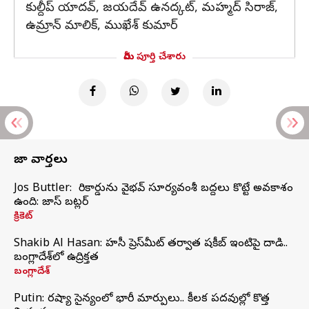
కుల్దీప్ యాదవ్, జయదేవ్ ఉనద్కట్, మహ్మద్ సిరాజ్,
ఉమ్రాన్ మాలిక్, ముఖేశ్ కుమార్
మీరు పూర్తి చేశారు
తాజా వార్తలు
Jos Buttler: నా రికార్డును వైభవ్ సూర్యవంశీ బద్దలు కొట్టే అవకాశం
ఉంది: జాస్ బట్లర్
క్రికెట్
Shakib Al Hasan: హసీనా ప్రెస్‌మీట్‌ తర్వాత షకీబ్‌ ఇంటిపై దాడి..
బంగ్లాదేశ్‌లో ఉద్రిక్తత
బంగ్లాదేశ్
Putin: రష్యా సైన్యంలో భారీ మార్పులు.. కీలక పదవుల్లో కొత్త