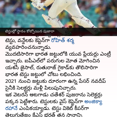
వ్రాసిన వారు
Jun 23, 2023
05:10 pm
Jayachandra Akuri
ఈ వార్తాకథనం ఏంటి
త్వరలో ప్రారంభం కానున్న
వెస్టిండీస్
టూర్‌కు
టెస్టుల్లో స్థానం కోల్పోయిన పుజారా
టీమిండియా
టెస్టు, వన్డే జట్లను నేడు ప్రకటించింది.
టెస్టు, వన్డేలకు కెప్టెన్‌గా
రోహిత్ శర్మ
వ్యవహరించనున్నాడు.
మొదటిసారిగా భారత జట్టులోకి యువ ప్లేయర్లు ఎంట్రీ
ఇచ్చారు. ఐపీఎల్‌లో పరుగుల మోత మోగించిన
యశస్వీ జైస్వాల్, రుతురాజ్ గైక్వాడ్‌కు తొలిసారిగా
భారత టెస్టు జట్టులో చోటు లభించింది.
2021 నుంచి జట్టుకు దూరంగా ఉన్న పేసర్ నవదీప్
సైనీకి సెలక్టర్లు మళ్లీ పిలుపునిచ్చారు.
ఇక వెటరన్ ఆటగాడు చతేశ్వర్ పుజరాను సెలెక్టర్లు
పక్కన పెట్టేశారు. టెస్టులకు వైస్ కెప్టెన్‌గా
అంజిక్యా
రహానే
ఎంపికయ్యాడు. టెస్టు వికెట్ కీపర్‌గా
తెలుగుతేజం కేఎస్ భరత్ తన స్థానాన్ని