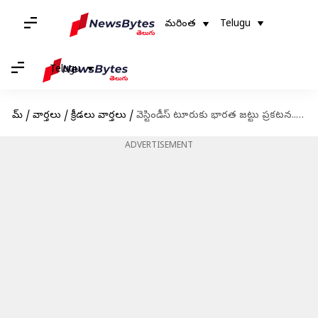
మరింత
Telugu
Telugu
హోమ్
/
వార్తలు
/
క్రీడలు వార్తలు
/
వెస్టిండీస్ టూరుకు భారత జట్టు ప్రకటన.. తొలిసారిగా భారత జట్టులోకి యువ ప్లేయర్లు
ADVERTISEMENT