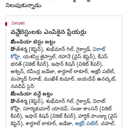
Details
వన్డే, టెస్టులకు ఎంపికైన ప్లేయర్లు
టీమిండియా టెస్టు జట్టు
రోహిత్‌శర్మ (కెప్టెన్), శుభ్‌మాన్ గిల్, గైక్వాడ్,
విరాట్
కోహ్లీ
, యశస్వి జైస్వాల్, రహానే (వైస్ కెప్టెన్), కేఎస్
భరత్ (వికెట్ కీపర్), ఇషాన్ కిషన్ (వికెట్ కీపర్),
అశ్విన్, రవీంద్ర జడేజా, శార్దూల్ ఠాకూర్, అక్షర్ పటేల్,
మహ్మద్ సిరాజ్, ముఖేశ్ కుమార్, జయదేవ్ ఉనద్కట్,
నవదీప్ సైనీ
టీమిండియా వన్డే జట్టు
రోహిత్‌శర్మ (కెప్టెన్), శుభ్‌మాన్ గిల్, గైక్వాడ్, విరాట్
కోహ్లీ, సూర్యకుమార్ యాదవ్, సంజు శాంసన్ (వికెట్
కీపర్), ఇషాన్ కిషన్ (వికెట్ కీపర్), హార్దిక్ పాండ్యా (వైస్
కెప్టెన్), శార్దూల్ ఠాకూర్, జడేజా,
అక్షర్ పటేల్
, చహల్,