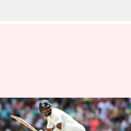
వెస్టిండీస్ టూరుకు భారత జట్టు
ప్రకటన.. తొలిసారిగా భారత
జట్టులోకి యువ ప్లేయర్లు