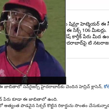
జస్థాన్ రాయల్స్
విధ్వంసకర బ్యాట్స్‌మెన్ షిమ్రాన్ హెట్మెయర్ ఈ 
ర్ ఈ సిక్సర్ బాదాడు. అతని కొట్టిన ఈ సిక్స్ 106 మీటర్లు.
్ ఛాలెంజర్స్ బెంగళూరుకు చెందిన దినేష్ కార్తీక్ పేరు మీద ఉం
రూ కొట్టలేకపోయారు. సన్‌రైజర్స్ హైదరాబాద్‌పై టి నటరాజన్ 
ఇషాన్ కిషన్
్ ను కొట్టారు.
 జాబితాలో సన్‌రైజర్స్ హైదరాబాద్‌కు చెందిన హెన్రిచ్ క్లాసెన్,
కోల
 కిషన్ పేరు కూడా ఈ జాబితాలో ఉంది.
త్రలో అత్యంత పొడవైన సిక్సర్‌ కొట్టిన రికార్డును సొంతం చేసుకున్నా