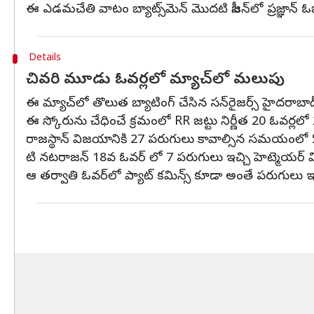
ఈ ఎడమచేతి వాటం బ్యాట్స్‌మెన్ మొదటి సీజన్‌లో ప్రజ్ఞాన్ ఓజ
Details
చివరి మూడు ఓవర్లలో మ్యాచ్‌లో మలుపు
ఈ మ్యాచ్‌లో తొలుత బ్యాటింగ్ చేసిన సన్‌రైజర్స్ హైదరాబాద్,
ఈ స్కోరును చేధించే క్రమంలో RR జట్టు నిర్ణీత 20 ఓవర్ల
రాజస్థాన్ విజయానికి 27 పరుగులు కావాల్సిన సమయంలో S
టి నటరాజన్ 18వ ఓవర్ లో 7 పరుగులు ఇచ్చి హెట్మెయర్ వి
ఆ తర్వాతి ఓవర్‌లో ప్యాట్ కమిన్స్ కూడా అంతే పరుగులు ఇచ్