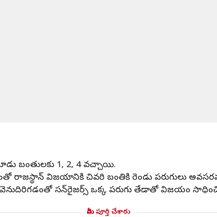
ూడు బంతులకు 1, 2, 4 వచ్చాయి.
తో రాజస్థాన్ విజయానికి చివరి బంతికి రెండు పరుగులు అవ
గా వెనుదిరిగడంతో సన్‌రైజర్స్‌ ఒక్క పరుగు తేడాతో విజయం సాధించ
మీరు పూర్తి చేశారు