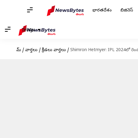
భారతదేశం
బిజినెస్
Telugu
హోమ్
/
వార్తలు
/
క్రీడలు వార్తలు
/
Shimron Hetmyer: IPL 2024లో రెండవ 