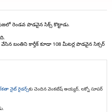
సీజన్‌లో రెండవ పొడవైన సిక్స్ కొట్టాడు.
ది.
వేసిన బంతిని కార్తీక్ కూడా 108 మీటర్ల పొడవైన సిక్సర్
్‌కతా నైట్ రైడర్స్‌
కు చెందిన వెంకటేష్ అయ్యర్, లక్నో సూపర్
డు.