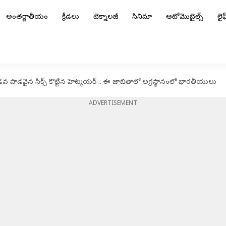
అంతర్జాతీయం
క్రీడలు
టెక్నాలజీ
సినిమా
ఆటోమొబైల్స్
లైఫ్
పొడవైన సిక్స్ కొట్టిన హెట్మయర్ .. ఈ జాబితాలో అగ్రస్థానంలో భారతీయులు
ADVERTISEMENT