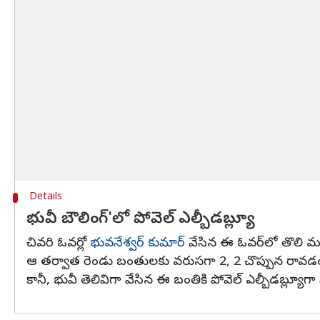
Details
భువీ బౌలింగ్'లో పోవెల్‌ ఎల్బీడబ్ల్యూ
చివరి ఓవర్లో
భువనేశ్వర్ కుమార్
వేసిన ఈ ఓవర్‌లో తొలి మ
ఆ తర్వాత రెండు బంతులకు వరుసగా 2, 2 చొప్పున రావడం
కానీ, భువీ తెలివిగా వేసిన ఈ బంతికి పోవెల్‌ ఎల్బీడబ్ల్యూ