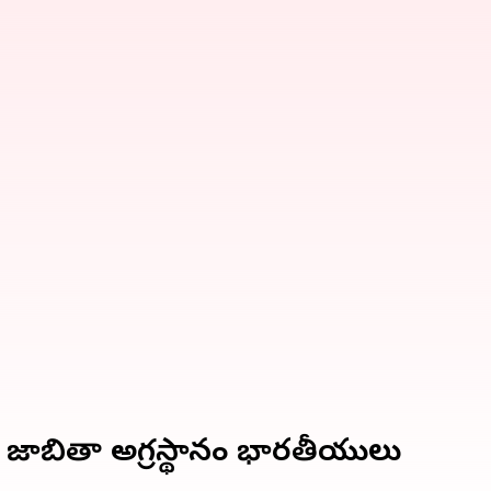
ాబితాలో అగ్రస్థానంలో భారతీయులు