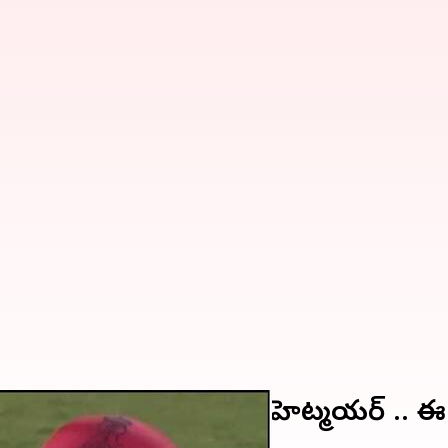
పొడవైన సిక్స్ కొట్టిన హెట్మయర్ .. ఈ జ