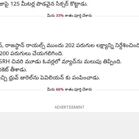
ాపై 125 మీటర్ల పొడవైన సిక్సర్ కొట్టాడు.
మీరు
33%
శాతం పూర్తి చేశారు
 రాజస్థాన్ రాయల్స్ ముందు 202 పరుగుల లక్ష్యాన్ని నిర్దేశించింద
లో 200 పరుగులు చేయగలిగింది.
RH చివరి మూడు ఓవర్లలో మ్యాచ్‌ను మలుపు తిప్పింది.
కెట్ తీశాడు.
చి ధ్రువ్ జురెల్‌ను పెవిలియన్ కు పంపించాడు.
మీరు
66%
శాతం పూర్తి చేశారు
ADVERTISEMENT