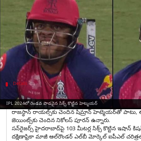
వ్రాసిన వారు
May 03, 2024
01:10 pm
Sirish Praharaju
ఈ వార్తాకథనం ఏంటి
సన్‌రైజర్స్ హైదరాబాద్‌తో గురువారం జరిగిన మ్యాచ్‌లో
రా
ఇన్నింగ్స్ 18వ ఓవర్లో టి నటరాజన్ వేసిన బంతికి హెట్మెయ
IPL 2024లో భారీ సిక్స్ కొట్టిన రికార్డు ప్రస్తుతం రాయల
ఈ సీజన్‌లో ఇప్పటివరకు అతని కంటే ఎక్కువ సిక్సర్‌లు ఎవ
Details
సన్‌రైజర్స్ హైదరాబాద్‌పై 103 మీటర్ల సిక్స్ కొట్టిన 
సీజన్-17లో మొత్తం 4 బ్యాట్స్‌మెన్ 106 మీటర్ల పొడవైన సిక్సర
IPL 2024లో రెండవ పొడవైన సిక్స్ కొట్టిన హెట్మయర్
రాజస్థాన్ రాయల్స్‌కు చెందిన షిమ్రాన్ హెట్మెయర్‌తో పాటు, ఈ
జెయింట్స్‌కు చెందిన నికోలస్ పూరన్ ఉన్నారు.
సన్‌రైజర్స్ హైదరాబాద్‌పై 103 మీటర్ల సిక్స్ కొట్టిన ఇషాన్
దక్షిణాఫ్రికా మాజీ ఆల్‌రౌండర్‌ ఎల్‌బీ మోర్కెల్‌ ఐపీఎల్‌ చరి