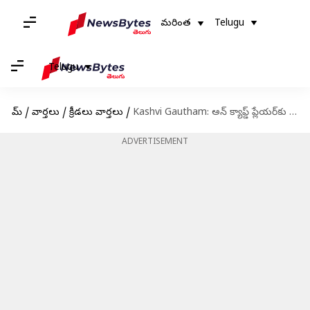
మరింత
Telugu
Telugu
హోమ్
/
వార్తలు
/
క్రీడలు వార్తలు
/
Kashvi Gautham: అన్ క్యాప్డ్ ప్లేయర్‌కు రూ. 2 కోట్లు.. అసలు కాశ్వీ గౌతమ్ ఎవరు?
ADVERTISEMENT