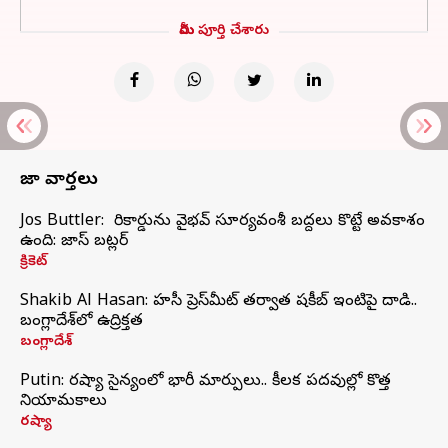
మీరు పూర్తి చేశారు
తాజా వార్తలు
Jos Buttler: నా రికార్డును వైభవ్ సూర్యవంశీ బద్దలు కొట్టే అవకాశం
ఉంది: జాస్ బట్లర్
క్రికెట్
Shakib Al Hasan: హసీనా ప్రెస్‌మీట్‌ తర్వాత షకీబ్‌ ఇంటిపై దాడి..
బంగ్లాదేశ్‌లో ఉద్రిక్తత
బంగ్లాదేశ్
Putin: రష్యా సైన్యంలో భారీ మార్పులు.. కీలక పదవుల్లో కొత్త
నియామకాలు
రష్యా