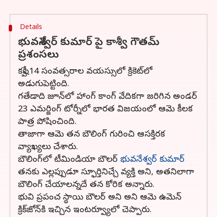
Details
భువనేశ్వర్ కుమార్ పై కాశ్వీ గౌతమ్
ప్రశంసలు
కష్వీ 14 సంవత్సరాల వయస్సులో క్రికెట్‌లో
అడుగుపెట్టింది.
గతేడాది జూన్‌లో హాంగ్ కాంగ్ వేదికగా జరిగిన అండర్
23 ఎమర్జింగ్ టోర్నీలో భారత విజయంలో ఆమె కీలక
పాత్ర పోషించింది.
తాజాగా ఆమె తన బౌలింగ్ గురించి ఆసక్తిరక
వ్యాఖ్యలు చేశారు.
బౌలింగ్‌లో టీమిండియా బౌలర్
భువనేశ్వర్ కుమార్
తనకు ఎల్లప్పుడూ స్ఫూర్తినిచ్చే వ్యక్తి అని, అతనిలాగా
బౌలింగ్ చేయాలన్నదే తన కోరిక అన్నారు.
భువి ప్రపంచ స్థాయి బౌలర్ అని అని ఆమె ఉమెన్
క్రిక్‌జోన్‌కి ఇచ్చిన ఇంటర్వ్యూలో చెప్పారు.