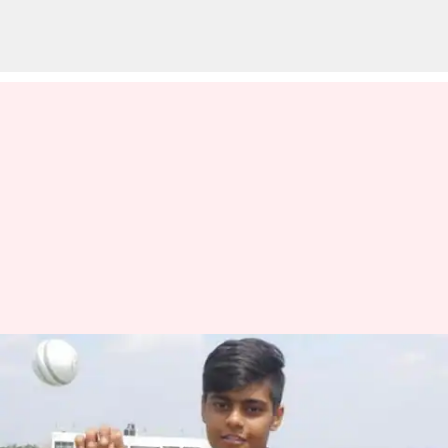
Kashvi Gautham: అన్ క్యాప్డ్
ప్లేయర్‌కు రూ. 2 కోట్లు.. అసలు కాశ్వీ
గౌతమ్ ఎవరు?