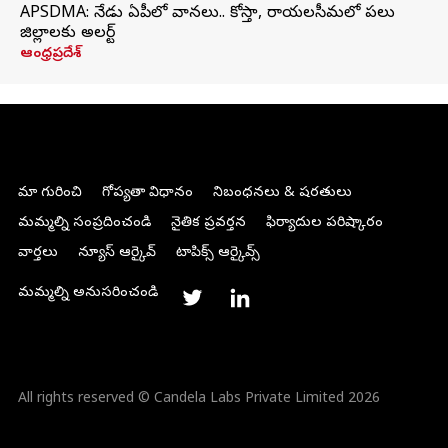
APSDMA: నేడు ఏపీలో వానలు.. కోస్తా, రాయలసీమలో పలు
జిల్లాలకు అలర్ట్
ఆంధ్రప్రదేశ్
మా గురించి
గోప్యతా విధానం
నిబంధనలు & షరతులు
మమ్మల్ని సంప్రదించండి
నైతిక ప్రవర్తన
ఫిర్యాదుల పరిష్కారం
వార్తలు
న్యూస్ ఆర్కైవ్
టాపిక్స్ ఆర్కైవ్స్
మమ్మల్ని అనుసరించండి
All rights reserved © Candela Labs Private Limited 2026