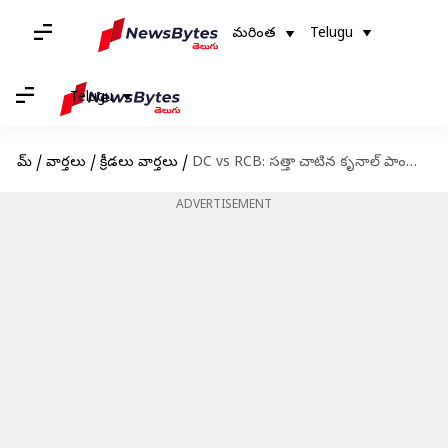
మరింత
Telugu
Telugu
హోమ్
/
వార్తలు
/
క్రీడలు వార్తలు
/
DC vs RCB: సత్తా చాటిన కృనాల్ పాండ్యా, విరాట్ కోహ్లీ.. ఢిల్లీపై ఆర్సీబీ గెలుపు
ADVERTISEMENT