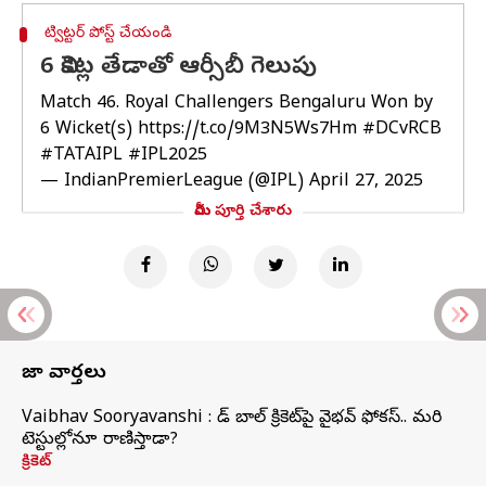
ట్విట్టర్ పోస్ట్ చేయండి
6 వికెట్ల తేడాతో ఆర్సీబీ గెలుపు
Match 46. Royal Challengers Bengaluru Won by
6 Wicket(s)
https://t.co/9M3N5Ws7Hm
#DCvRCB
#TATAIPL
#IPL2025
— IndianPremierLeague (@IPL)
April 27, 2025
మీరు పూర్తి చేశారు
తాజా వార్తలు
Vaibhav Sooryavanshi : రెడ్ బాల్ క్రికెట్‌పై వైభవ్ ఫోకస్.. మరి
టెస్టుల్లోనూ రాణిస్తాడా?
క్రికెట్