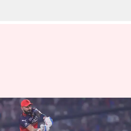
DC vs RCB: సత్తా చాటిన కృనాల్
పాండ్యా, విరాట్ కోహ్లీ.. ఢిల్లీపై
ఆర్సీబీ గెలుపు