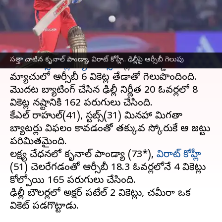
వ్రాసిన వారు
Apr 27, 2025
11:14 pm
Jayachandra Akuri
ఈ వార్తాకథనం ఏంటి
అరుణ్ జైట్లీ స్టేడియంలో ఆదివారం
బెంగళూర్ రాయల్
సత్తా చాటిన కృనాల్ పాండ్యా, విరాట్ కోహ్లీ.. ఢిల్లీపై ఆర్సీబీ గెలుపు
ఛాలెంజర్స్
,
ఢిల్లీ క్యాపిటల్స్
జట్లు తలపడ్డాయి. ఈ
మ్యాచులో ఆర్సీబీ 6 వికెట్ల తేడాతో గెలుపొందింది.
మొదట బ్యాటింగ్ చేసిన ఢిల్లీ నిర్ణీత 20 ఓవర్లలో 8
వికెట్ల నష్టానికి 162 పరుగులు చేసింది.
కేఎల్ రాహుల్(41), స్టబ్స్(31) మినహా మిగతా
బ్యాటర్లు విఫలం కావడంతో తక్కువ స్కోరుకే ఆ జట్టు
పరిమితమైంది.
లక్ష్య చేధనలో కృనాల్ పాండ్యా (73*),
విరాట్ కోహ్లీ
(51) చెలరేగడంతో ఆర్సీబీ 18.3 ఓవర్లలోనే 4 వికెట్లు
కోల్పోయి 165 పరుగులు చేసింది.
ఢిల్లీ బౌలర్లలో అక్షర్ పటేల్ 2 వికెట్లు, చమీరా ఒక