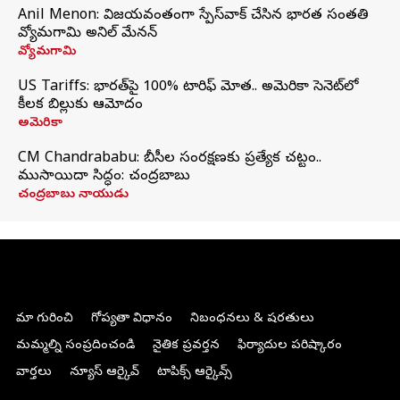
Anil Menon: విజయవంతంగా స్పేస్‌వాక్‌ చేసిన భారత సంతతి
వ్యోమగామి అనిల్‌ మేనన్
వ్యోమగామి
US Tariffs: భారత్‌పై 100% టారిఫ్‌ మోత.. అమెరికా సెనెట్‌లో
కీలక బిల్లుకు ఆమోదం
అమెరికా
CM Chandrababu: బీసీల సంరక్షణకు ప్రత్యేక చట్టం..
ముసాయిదా సిద్ధం: చంద్రబాబు
చంద్రబాబు నాయుడు
మా గురించి
గోప్యతా విధానం
నిబంధనలు & షరతులు
మమ్మల్ని సంప్రదించండి
నైతిక ప్రవర్తన
ఫిర్యాదుల పరిష్కారం
వార్తలు
న్యూస్ ఆర్కైవ్
టాపిక్స్ ఆర్కైవ్స్