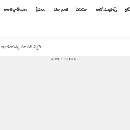
అంతర్జాతీయం
క్రీడలు
టెక్నాలజీ
సినిమా
ఆటోమొబైల్స్
లైఫ్
ఇండియన్స్ సూపర్ విక్టరీ
ADVERTISEMENT