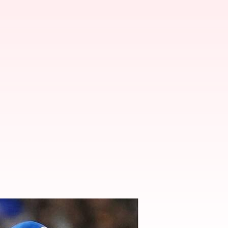
ఇండియన్స్ సూపర్ విక్టరీ