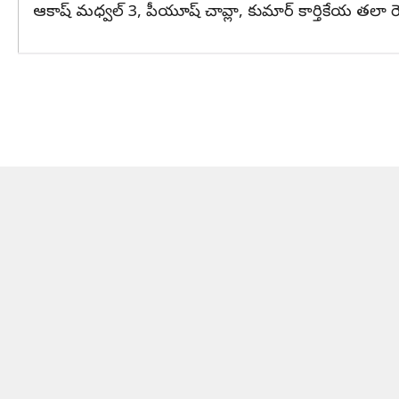
ఆకాష్ మధ్వల్ 3, పీయూష్ చావ్లా, కుమార్ కార్తికేయ తలా రె