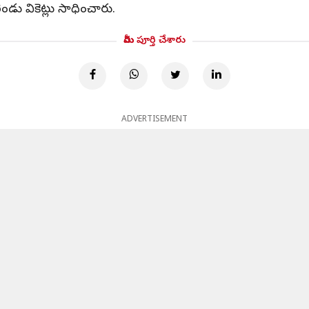
ండు వికెట్లు సాధించారు.
మీరు పూర్తి చేశారు
ADVERTISEMENT