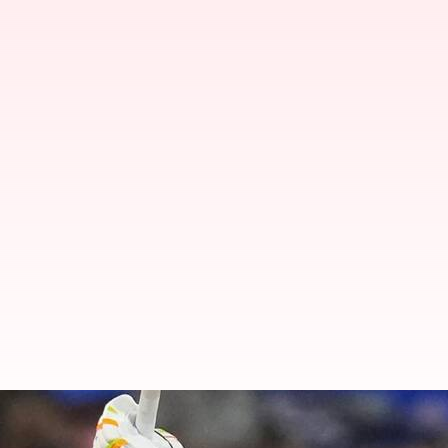
MI Vs GT: వాంఖడే స్టేడియంలో ముంబై 