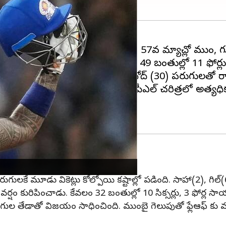
ో పరుగుల సునామీని సృష్టించాడు. 57వ మ్యాచ్లో ముంబై, 
ును చేసింది.
సూర్యకుమార్ యాదవ్
49 బంతుల్లో 11 ఫోర్ల
్ (31), రోహిత్ శర్మ (29) విష్ణు వినోద్ (30) పరుగులతో 
్లో తొలి శతకాన్ని సాధించాడు. ఐపీఎల్‌ చరిత్రలో అత్యధిక సి
గులకే మూడు వికెట్లు కోల్పోయి కష్టాల్లో పడింది. సాహా(2), గిల్(
ర్ల వర్షం కురిపించాడు. కేవలం 32 బంతుల్లో 10 సిక్సర్లు, 3 ఫోర్
ుల తేడాతో విజయం సాధించింది. ముంబై గెలుపుతో ఫ్లేఆఫ్ కు మరింత