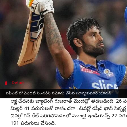
వ్రాసిన వారు
May 12, 2023
11:45 pm
Jayachandra Akuri
ఈ వార్తాకథనం ఏంటి
ముంబై బ్యాటర్ సూర్యకుమార్ యాదవ్ వాంఖడే స్టేడియంల
ఈ మ్యాచులో మొదట బ్యాటింగ్ చేసిన ముంబై భారీ స్కోర
దీంతో ముంబై 218 పరుగులు చేసింది. తర్వాత ఇషాన్ కిషాన
చివరి బంతికి సిక్సర్ బాదిన సూర్యకుమార్ తన ఐపీఎల్ కెరీర
ఎగబాకాడు.
Details
27 పరుగుల తేడాతో ముంబై విజయం
ఐపీఎల్ లో మొదటి సెంచరీని నమోదు చేసిన సూర్యకుమార్ యాదవ్
లక్ష్య చేధనకు బ్యాటింగ్ గుజరాత్ మొదట్లో తడబడింది. 26 పరు
మిల్లర్ 41 పరుగులతో రాణించగా.. చివర్లో రషీద్ ఖాన్ సిక్స
చివర్లో రన్ రేట్ పెరిగిపోవడంతో ముంబై ఇండియన్స్ 27 పరుగ
191 పరుగులు చేసింది.