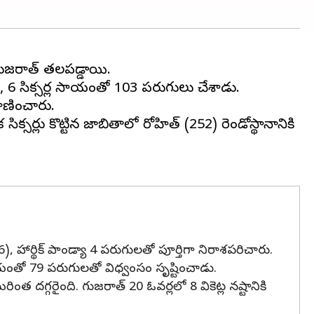
గుజరాత్ తలపడ్డాయి.
ు, 6 సిక్సర్ల సాయంతో 103 పరుగులు చేశాడు.
రాణించారు.
క్సర్లు కొట్టిన జాబితాలో రోహిత్‌ (252) రెండోస్థానానికి
6), హార్థిక్ పాండ్యా 4 పరుగులతో పూర్తిగా నిరాశపరిచారు.
ల సాయంతో 79 పరుగులతో విధ్వంసం సృష్టించాడు.
 దగ్గరైంది. గుజరాత్ 20 ఓవర్లలో 8 వికెట్ల నష్టానికి