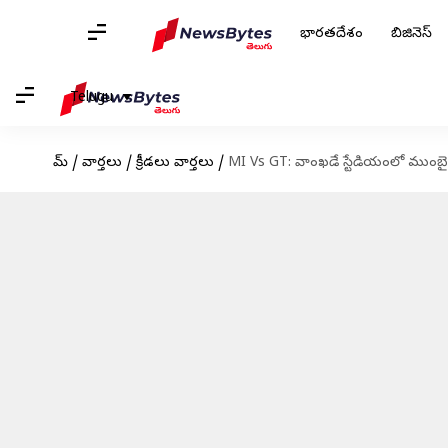
భారతదేశం
బిజినెస్
Telugu
హోమ్
/
వార్తలు
/
క్రీడలు వార్తలు
/
MI Vs GT: వాంఖడే స్టేడియంలో ముంబై 