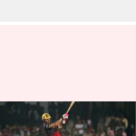
ఐపీఎల్ 2023లో సిక్సర్ల మోత..
అత్యధిక సిక్సర్ల రికార్డు బద్దలు
వ్రాసిన వారు
May 22, 2023
05:40 pm
Jayachandra Akuri