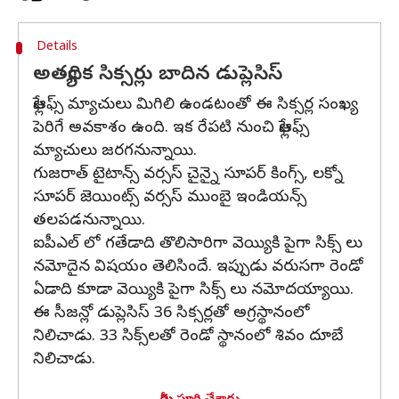
Details
అత్యధిక సిక్సర్లు బాదిన డుప్లెసిస్
ఫ్లేఆఫ్స్ మ్యాచులు మిగిలి ఉండటంతో ఈ సిక్సర్ల సంఖ్య
పెరిగే అవకాశం ఉంది. ఇక రేపటి నుంచి ఫ్లేఆఫ్స్
మ్యాచులు జరగనున్నాయి.
గుజరాత్ టైటాన్స్ వర్సస్ చైన్నై సూపర్ కింగ్స్, లక్నో
సూపర్ జెయింట్స్ వర్సస్ ముంబై ఇండియన్స్
తలపడనున్నాయి.
ఐపీఎల్ లో గతేడాది తొలిసారిగా వెయ్యికి పైగా సిక్స్ లు
నమోదైన విషయం తెలిసిందే. ఇప్పుడు వరుసగా రెండో
ఏడాది కూడా వెయ్యికి పైగా సిక్స్ లు నమోదయ్యాయి.
ఈ సీజన్లో డుప్లెసిస్ 36 సిక్సర్లతో అగ్రస్థానంలో
నిలిచాడు. 33 సిక్స్‌లతో రెండో స్థానంలో శివం దూబే
నిలిచాడు.