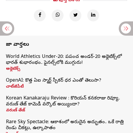
మీరు పూర్తి చేశారు
తాజా వార్తలు
World Athletics Under-20: ప్రపంచ అండర్-20 అథ్లెటిక్స్‌లో
భారత్‌ శుభారంభం.. ఫైనల్స్‌లోకి ముగ్గురు!
అథ్లెటిక్స్
OpenAI: కొత్త ఏఐ స్మార్ట్ స్పీకర్ ధర ఎంతో తెలుసా?
చాట్‌జీపీటీ
Korean Kanakaraju Review : కొరియన్ కనకరాజు రివ్యూ..
వరుణ్ తేజ్ కామెడీ వర్కౌట్ అయ్యిందా?
వరుణ్ తేజ్
Rare Sky Spectacle: ఆకాశంలో అరుదైన అద్భుతం.. ఒకే రాత్రి
రెండు చీకట్లు, ఉల్కాపాతం