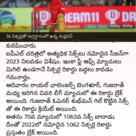
ఈ వార్తాకథనం ఏంటి
ఇండియన్ ప్రీమియర్ లీగ్
2023లో బ్యాటర్లు సిక్సర్ల
మోత మోగించారు. ఈ సీజన్లో ఇప్పటికే 200 కు
36 సిక్సర్లతో అగ్రస్థానంలో ఉన్న డుప్లెసిస్
స్కోర్లు నమోదు కావడంతో బ్యాటర్లు సిక్సర్ల వర్షం
కురిపించారు.
ఐపీఎల్ చరిత్రలో అత్యధిక సిక్స్‌లు నమోదైన సీజన్‌గా
2023 నిలవడం విశేషం. ఇంకా ఫ్లే ఆఫ్స్ మ్యాచులు
మిగిలి ఉండగానే సిక్సర్ల రికార్డు బద్దలు కావడం
గమనార్హం.
ఆదివారం రాయల్ ఛాలెంజర్స్ బెంగళూర్, గుజరాత్
మధ్య జరిగిన చివరి లీగ్ మ్యాచులో ఈ రికార్డు బ్రేక్
అయింది. గుజరాత్ ఓపెనర్ శుభ్‌మన్ గిల్ కొట్టిన సిక్స్
తో ఈ రికార్డు క్రియేట్ అయింది.
అతను 70వ మ్యాచులో 1063వ సిక్స్ బాదాడు.
దీంతో 2022లో నమోదైన 1062 సిక్సర్ల రికార్డు