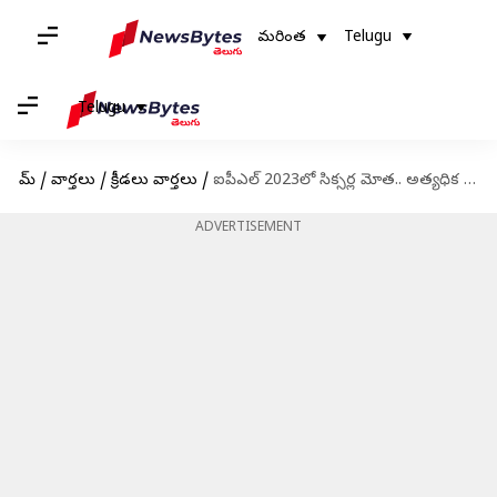
మరింత
Telugu
Telugu
హోమ్
/
వార్తలు
/
క్రీడలు వార్తలు
/
ఐపీఎల్ 2023లో సిక్సర్ల మోత.. అత్యధిక సిక్సర్ల రికార్డు బద్దలు
ADVERTISEMENT